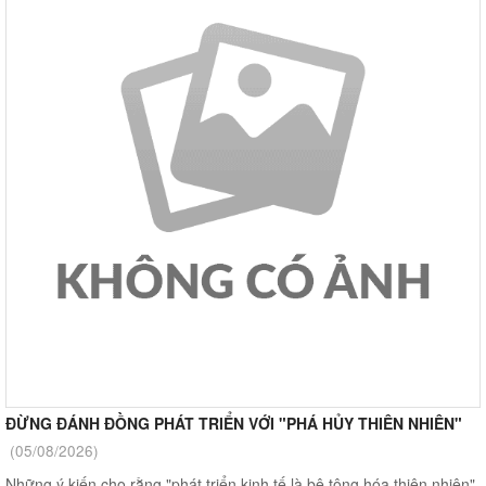
ĐỪNG ĐÁNH ĐỒNG PHÁT TRIỂN VỚI "PHÁ HỦY THIÊN NHIÊN"
(05/08/2026)
Những ý kiến cho rằng "phát triển kinh tế là bê tông hóa thiên nhiên",