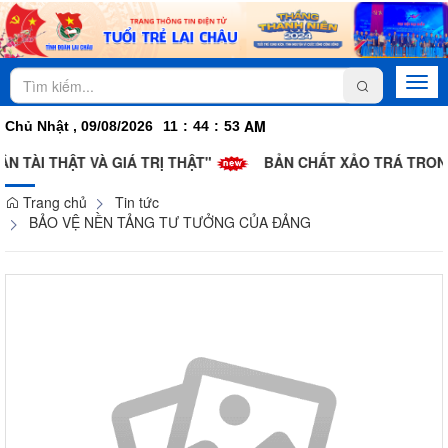
Togg
navi
AM
Chủ Nhật , 09/08/2026
11
:
44
:
54
ẬT VÀ GIÁ TRỊ THẬT"
BẢN CHẤT XẢO TRÁ TRONG CHIẾN D
Trang chủ
Tin tức
BẢO VỆ NỀN TẢNG TƯ TƯỞNG CỦA ĐẢNG