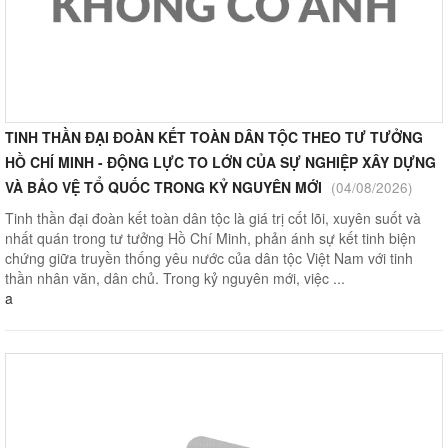
TINH THẦN ĐẠI ĐOÀN KẾT TOÀN DÂN TỘC THEO TƯ TƯỞNG
HỒ CHÍ MINH - ĐỘNG LỰC TO LỚN CỦA SỰ NGHIỆP XÂY DỰNG
VÀ BẢO VỆ TỔ QUỐC TRONG KỶ NGUYÊN MỚI
(04/08/2026)
Tinh thần đại đoàn kết toàn dân tộc là giá trị cốt lõi, xuyên suốt và
nhất quán trong tư tưởng Hồ Chí Minh, phản ánh sự kết tinh biện
chứng giữa truyền thống yêu nước của dân tộc Việt Nam với tinh
thần nhân văn, dân chủ. Trong kỷ nguyên mới, việc ...
a