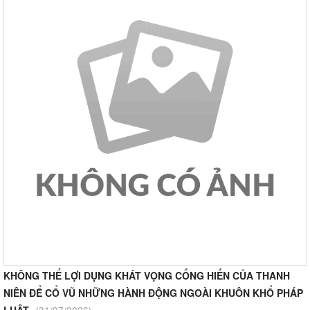
KHÔNG THỂ LỢI DỤNG KHÁT VỌNG CỐNG HIẾN CỦA THANH
NIÊN ĐỂ CỔ VŨ NHỮNG HÀNH ĐỘNG NGOÀI KHUÔN KHỔ PHÁP
LUẬT