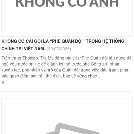
KHÔNG CÓ CÁI GỌI LÀ “PHE QUÂN ĐỘI” TRONG HỆ THỐNG
CHÍNH TRỊ VIỆT NAM
(30/07/2026)
Trên trang Thơibao, Trà My đăng bài viết “Phe Quân đội tận dụng đội
ngũ yêu nước online để giành lợi thế trước phe Công an” nhằm
xuyên tạc, phủ nhận vai trò của Quân đội trong việc đấu tranh phản
bác quan điểm sai trái, thù địch, bảo vệ vững chắc ...
a