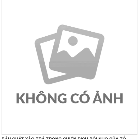
BẢN CHẤT XẢO TRÁ TRONG CHIẾN DỊCH BÔI NHỌ CỦA TỔ