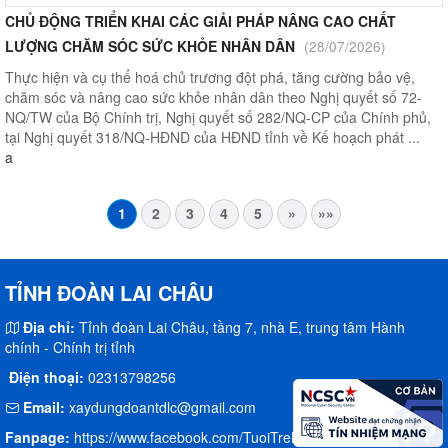
CHỦ ĐỘNG TRIỂN KHAI CÁC GIẢI PHÁP NÂNG CAO CHẤT
LƯỢNG CHĂM SÓC SỨC KHỎE NHÂN DÂN
(28/07/2026)
Thực hiện và cụ thể hoá chủ trương đột phá, tăng cường bảo vệ,
chăm sóc và nâng cao sức khỏe nhân dân theo Nghị quyết số 72-
NQ/TW của Bộ Chính trị, Nghị quyết số 282/NQ-CP của Chính phủ,
tại Nghị quyết 318/NQ-HĐND của HĐND tỉnh về Kế hoạch phát ...
a
1
2
3
4
5
»
»»
TỈNH ĐOÀN LAI CHÂU
Địa chỉ:
Tỉnh đoàn Lai Châu, tầng 7, nhà E, trung tâm Hành
chính - Chính trị tỉnh
Điện thoại:
02313798256
Email:
xaydungdoantdlc@gmail.com
Fanpage:
https://www.facebook.com/TuoiTreLaiChau