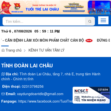
Togg
navi
PM
Thứ 6 , 07/08/2026
05
:
59
:
12
T - CĂN BỆNH LÀM XÓI MÒN PHẨM CHẤT CÁN BỘ
ĐỪNG ĐÁ
Trang chủ
KÊNH TƯ VẤN TÂM LÝ
TỈNH ĐOÀN LAI CHÂU
Địa chỉ:
Tỉnh đoàn Lai Châu, tầng 7, nhà E, trung tâm Hành
chính - Chính trị tỉnh
Điện thoại:
02313798256
Email:
xaydungdoantdlc@gmail.com
Fanpage:
https://www.facebook.com/TuoiTreLaiChau