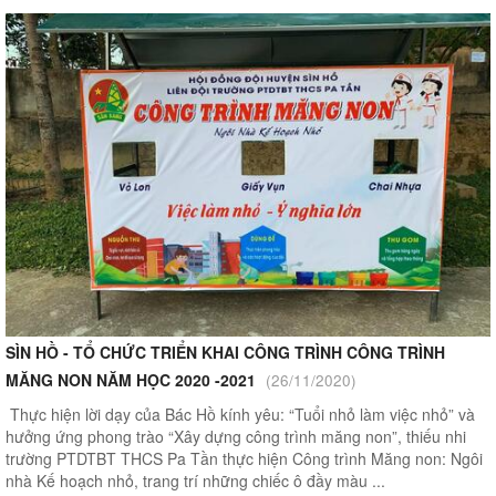
SÌN HỒ - TỔ CHỨC TRIỂN KHAI CÔNG TRÌNH CÔNG TRÌNH
MĂNG NON NĂM HỌC 2020 -2021
(26/11/2020)
Thực hiện lời dạy của Bác Hồ kính yêu: “Tuổi nhỏ làm việc nhỏ” và
hưởng ứng phong trào “Xây dựng công trình măng non”, thiếu nhi
trường PTDTBT THCS Pa Tần thực hiện Công trình Măng non: Ngôi
nhà Kế hoạch nhỏ, trang trí những chiếc ô đầy màu ...