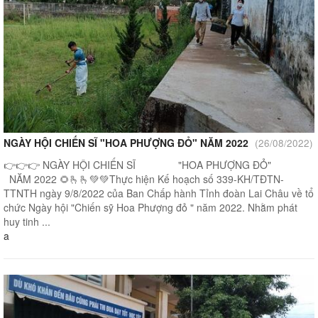
NGÀY HỘI CHIẾN SĨ "HOA PHƯỢNG ĐỎ" NĂM 2022
(26/08/2022)
👉👉👉 NGÀY HỘI CHIẾN SĨ "HOA PHƯỢNG ĐỎ"
NĂM 2022 🌻🫰🫰💚💚Thực hiện Kế hoạch số 339-KH/TĐTN-
TTNTH ngày 9/8/2022 của Ban Chấp hành Tỉnh đoàn Lai Châu về tổ
chức Ngày hội "Chiến sỹ Hoa Phượng đỏ " năm 2022. Nhằm phát
huy tinh ...
a