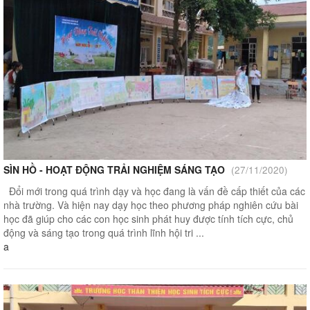
SÌN HỒ - HOẠT ĐỘNG TRẢI NGHIỆM SÁNG TẠO
(27/11/2020)
Đổi mới trong quá trình dạy và học đang là vấn đề cấp thiết của các
nhà trường. Và hiện nay dạy học theo phương pháp nghiên cứu bài
học đã giúp cho các con học sinh phát huy được tính tích cực, chủ
động và sáng tạo trong quá trình lĩnh hội tri ...
a