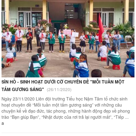
SÌN HỒ - SINH HOẠT DƯỚI CỜ CHUYÊN ĐỀ "MỖI TUẦN MỘT
TẤM GƯƠNG SÁNG"
(26/11/2020)
Ngày 23/11/2020 Liên đội trường Tiểu học Nậm Tăm tổ chức sinh
hoạt chuyên đề “Mỗi tuần một tấm gương sáng” với những câu
chuyện kể về đạo đức, tác phong, những hành động đẹp về phong
trào “Bạn giúp Bạn”, “Nhặt được của rơi trả lại người mất”, “Tiếp ...
a