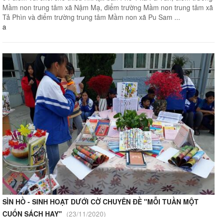
Mầm non trung tâm xã Nậm Mạ, điểm trường Mầm non trung tâm xã
Tả Phìn và điểm trường trung tâm Mầm non xã Pu Sam ...
a
SÌN HỒ - SINH HOẠT DƯỚI CỜ CHUYÊN ĐỀ "MỖI TUẦN MỘT
CUỐN SÁCH HAY"
(23/11/2020)