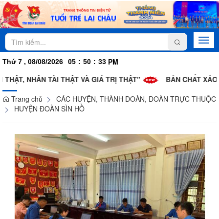
Togg
navi
PM
Thứ 7 , 08/08/2026
05
:
50
:
34
HÂN TÀI THẬT VÀ GIÁ TRỊ THẬT"
BẢN CHẤT XẢO TRÁ TRON
Trang chủ
CÁC HUYỆN, THÀNH ĐOÀN, ĐOÀN TRỰC THUỘC
HUYỆN ĐOÀN SÌN HỒ