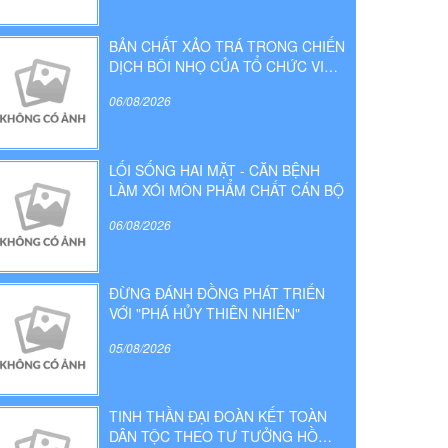
BẢN CHẤT XẢO TRÁ TRONG CHIẾN
DỊCH BÔI NHỌ CỦA TỔ CHỨC VIỆT
TÂN
06/08/2026
LỐI SỐNG HAI MẶT - CĂN BỆNH
LÀM XÓI MÒN PHẨM CHẤT CÁN BỘ
06/08/2026
ĐỪNG ĐÁNH ĐỒNG PHÁT TRIỂN
VỚI "PHÁ HỦY THIÊN NHIÊN"
05/08/2026
TINH THẦN ĐẠI ĐOÀN KẾT TOÀN
DÂN TỘC THEO TƯ TƯỞNG HỒ