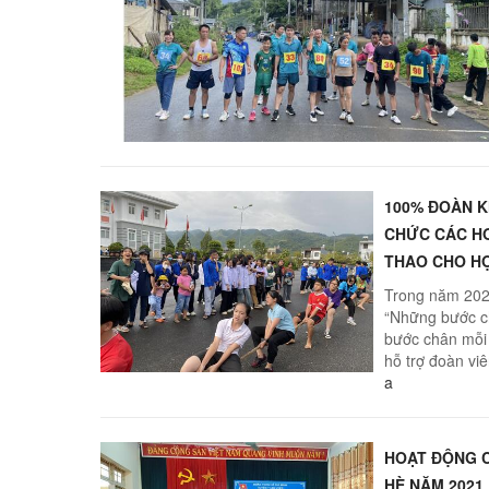
THI TRỰC TUYẾN
4 BÀI HỌC LÝ LUẬN CHÍ
TUYÊN TRUYỀN, PHỔ B
100% ĐOÀN K
CHỨC CÁC HO
THAO CHO HỌ
Trong năm 202
“Những bước ch
bước chân mỗi 
hỗ trợ đoàn viê
a
HOẠT ĐỘNG C
HÈ NĂM 2021