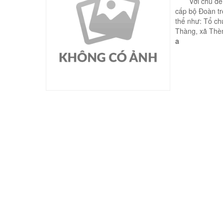
Với chủ đề "T
cấp bộ Đoàn tr
thể như: Tổ ch
Thàng, xã Thèn 
a