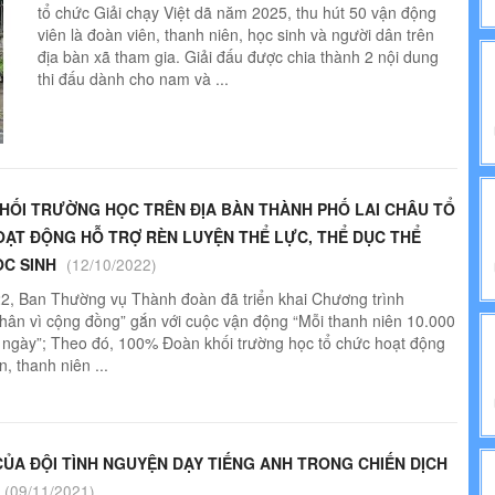
tổ chức Giải chạy Việt dã năm 2025, thu hút 50 vận động
NH TRỊ
viên là đoàn viên, thanh niên, học sinh và người dân trên
địa bàn xã tham gia. Giải đấu được chia thành 2 nội dung
IẾN PHÁP LUẬT
thi đấu dành cho nam và ...
HỐI TRƯỜNG HỌC TRÊN ĐỊA BÀN THÀNH PHỐ LAI CHÂU TỔ
ẠT ĐỘNG HỖ TRỢ RÈN LUYỆN THỂ LỰC, THỂ DỤC THỂ
C SINH
(12/10/2022)
2, Ban Thường vụ Thành đoàn đã triển khai Chương trình
ân vì cộng đồng” gắn với cuộc vận động “Mỗi thanh niên 10.000
ngày”; Theo đó, 100% Đoàn khối trường học tổ chức hoạt động
n, thanh niên ...
ỦA ĐỘI TÌNH NGUYỆN DẠY TIẾNG ANH TRONG CHIẾN DỊCH
(09/11/2021)