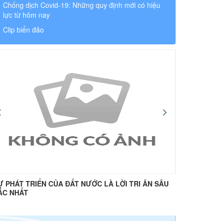
Chống dịch Covid-19: Những quy định mới có hiệu
lực từ hôm nay
Clip biển đảo
Ự PHÁT TRIỂN CỦA ĐẤT NƯỚC LÀ LỜI TRI ÂN SÂU
“Uống nư
ẮC NHẤT