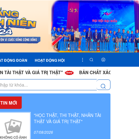
ẠT ĐỘNG ĐOÀN
HOẠT ĐỘNG HỘI
T VÀ GIÁ TRỊ THẬT"
BẢN CHẤT XẢO TRÁ TRONG CHIẾN DỊ
TIN MỚI
"HỌC THẬT, THI THẬT, NHÂN TÀI
THẬT VÀ GIÁ TRỊ THẬT"
07/08/2026