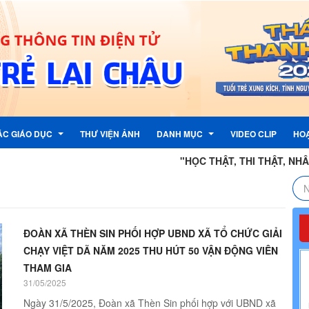
ÁC GIÁO DỤC
THƯ VIỆN ẢNH
DANH MỤC
VIDEO CLIP
HO
"HỌC THẬT, THI THẬT, NHÂN TÀI THẬ
TƯỞNG CỦA ĐẢNG
ẬN PHẢN ÁNH, KIẾN NGHỊ
LỊCH CÔNG TÁC
G ĐOÀN
 PHẢN ÁNH , KIẾN NGHỊ
LIÊN KẾT TRANG TIN ĐIỆN TỬ
ĐOÀN XÃ THÈN SIN PHỐI HỢP UBND XÃ TỔ CHỨC GIẢI
G
TỈNH
THƯ ĐIỆN TỬ CÔNG VỤ
CHẠY VIỆT DÃ NĂM 2025 THU HÚT 50 VẬN ĐỘNG VIÊN
THAM GIA
G NƯỚC
PHẦN MỀM QUẢN LÍ VĂN BẢN
31/05/2025
I KỲ
 ĐỘI
 NHI ĐỒNG
Ngày 31/5/2025, Đoàn xã Thèn Sin phối hợp với UBND xã