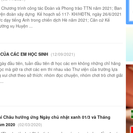
ương trình công tác Đoàn và Phong trào TTN năm 2021; Ban
ện đoàn xây dựng Kế hoạch số 117- KH/HĐTN, ngày 26/6/2021
ức dạy tiếng Anh trong chiến dịch Hè năm 2021; Căn cứ Kế
ờng vụ Huyện ...
O CỦA CÁC EM HỌC SINH
(12/09/2021)
ày đầu tiên, tuần đầu tiên đi học các em không những chỉ hăng
học mà giờ ra chơi các em thi nhau vào Thư viện của trường lựa
 vui chơi theo sở thích: nhóm đọc chuyện, nhóm chơi trò chơi giải
...
ai Châu hưởng ứng Ngày chủ nhật xanh 01/3 và Tháng
ăm 2020
(02/03/2020)