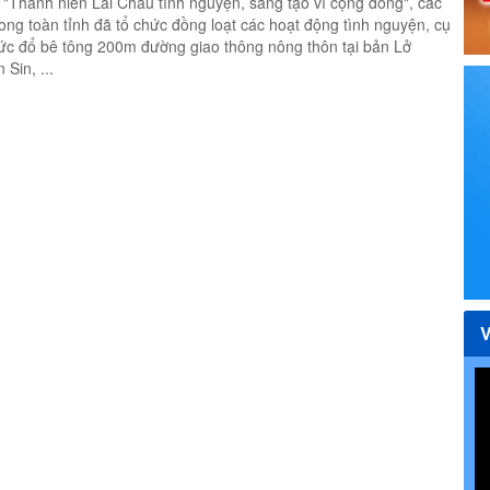
hanh niên Lai Châu tình nguyện, sáng tạo vì cộng đồng", các
ong toàn tỉnh đã tổ chức đồng loạt các hoạt động tình nguyện, cụ
ức đổ bê tông 200m đường giao thông nông thôn tại bản Lở
Sin, ...