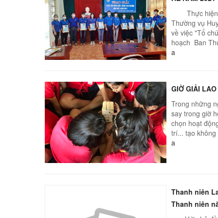
Thực hiện Ch
Thường vụ Huy
về việc "Tổ ch
hoạch Ban Thư
a
GIỜ GIẢI LA
Trong những ng
say trong giờ 
chọn hoạt động
trí... tạo không 
a
Thanh niên L
Thanh niên n