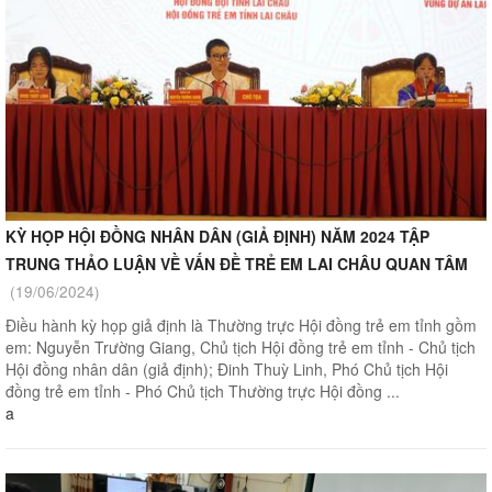
KỲ HỌP HỘI ĐỒNG NHÂN DÂN (GIẢ ĐỊNH) NĂM 2024 TẬP
TRUNG THẢO LUẬN VỀ VẤN ĐỀ TRẺ EM LAI CHÂU QUAN TÂM
(19/06/2024)
Điều hành kỳ họp giả định là Thường trực Hội đồng trẻ em tỉnh gồm
em: Nguyễn Trường Giang, Chủ tịch Hội đồng trẻ em tỉnh - Chủ tịch
Hội đồng nhân dân (giả định); Đinh Thuỳ Linh, Phó Chủ tịch Hội
đồng trẻ em tỉnh - Phó Chủ tịch Thường trực Hội đồng ...
a