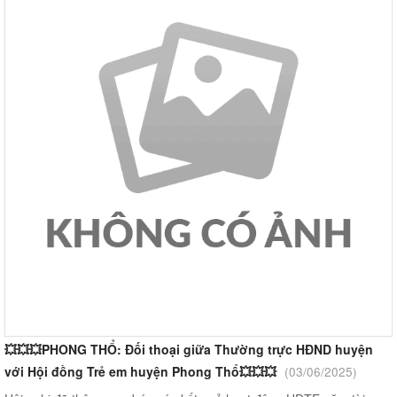
💥💥💥PHONG THỔ: Đối thoại giữa Thường trực HĐND huyện
với Hội đồng Trẻ em huyện Phong Thổ💥💥💥
(03/06/2025)