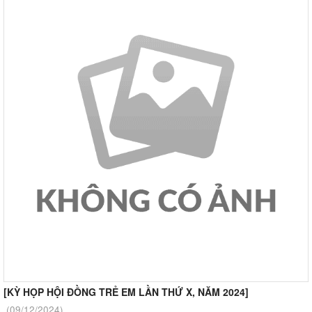
[KỲ HỌP HỘI ĐỒNG TRẺ EM LẦN THỨ X, NĂM 2024]
(09/12/2024)