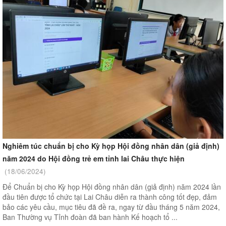
Nghiêm túc chuẩn bị cho Kỳ họp Hội đồng nhân dân (giả định)
năm 2024 do Hội đồng trẻ em tỉnh lai Châu thực hiện
(18/06/2024)
Để Chuẩn bị cho Kỳ họp Hội đồng nhân dân (giả định) năm 2024 lần
đầu tiên được tổ chức tại Lai Châu diễn ra thành công tốt đẹp, đảm
bảo các yêu cầu, mục tiêu đã đề ra, ngay từ đầu tháng 5 năm 2024,
Ban Thường vụ Tỉnh đoàn đã ban hành Kế hoạch tổ ...