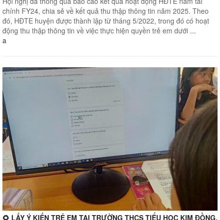
Hội nghị đã thông qua báo cáo kết quả hoạt động HĐTE năm tài
chính FY24, chia sẻ về kết quả thu thập thông tin năm 2025. Theo
đó, HĐTE huyện được thành lập từ tháng 5/2022, trong đó có hoạt
động thu thập thông tin về việc thực hiện quyền trẻ em dưới ...
a
🌻 LẤY Ý KIẾN TRẺ EM TẠI TRƯỜNG THCS TIỂU HỌC KIM ĐỒNG,