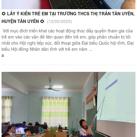
🌻 LẤY Ý KIẾN TRẺ EM TẠI TRƯỜNG THCS THỊ TRẤN TÂN UYÊN,
HUYỆN TÂN UYÊN 🌻
(12/05/2025)
Với mục đích triển khai các hoạt động thúc đẩy quyền tham gia của
trẻ em vào các vấn đề liên quan đến trẻ em, góp phần chuẩn bị tốt
nhất cho Hội nghị tiếp xúc, đối thoại giữa Đại biểu Quốc hội tỉnh, Đại
biểu Hội đồng Nhân dân tỉnh với trẻ em năm ...
a