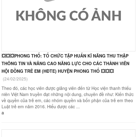
💥💥💥PHONG THỔ: TỔ CHỨC TẬP HUẤN KĨ NĂNG THU THẬP
THÔNG TIN VÀ NÂNG CAO NĂNG LỰC CHO CÁC THÀNH VIÊN
HỘI ĐỒNG TRẺ EM (HĐTE) HUYỆN PHONG THỔ 💥💥💥
(24/02/2025)
Theo đó, các học viên được giảng viên đến từ Học viện thanh thiếu
niên Việt Nam truyền đạt những nội dung, chuyên đề như: Kiến thức
về quyền của trẻ em, các nhóm quyền và bổn phận của trẻ em theo
Luật trẻ em năm 2016. Hiểu được các ...
a