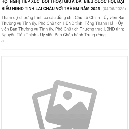
HỘI NGHỊ TIẾP XÚC, ĐỐI THOẠI GIỮA ĐẠI BIỂU QUỐC HỘI, ĐẠI
BIỂU HĐND TỈNH LAI CHÂU VỚI TRẺ EM NĂM 2025
(04/06/2025)
Tham dự chương trình có các đồng chí: Chu Lê Chinh - Ủy viên Ban
Thường vụ Tỉnh ủy, Phó Chủ tịch HĐND tỉnh; Tống Thanh Hải - Ủy
viên Ban Thường vụ Tỉnh ủy, Phó Chủ tịch Thường trực UBND tỉnh;
Nguyễn Tiến Thịnh - Uỷ viên Ban Chấp hành Trung ương ...
a