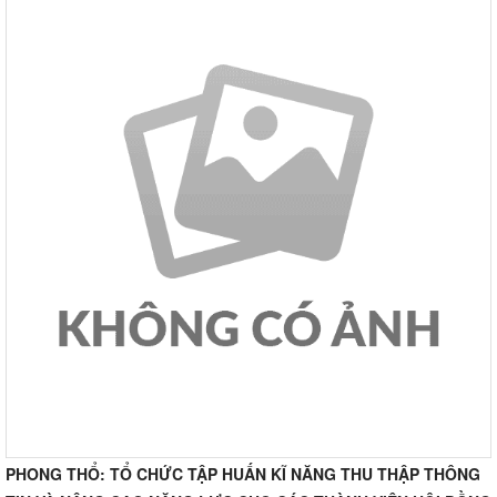
PHONG THỔ: TỔ CHỨC TẬP HUẤN KĨ NĂNG THU THẬP THÔNG