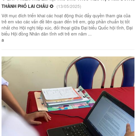
THÀNH PHỐ LAI CHÂU 🌻
(13/05/2025)
Với mục đích triển khai các hoạt động thúc đẩy quyền tham gia của
trẻ em vào các vấn đề liên quan đến trẻ em, góp phần chuẩn bị tốt
nhất cho Hội nghị tiếp xúc, đối thoại giữa Đại biểu Quốc hội tỉnh, Đại
biểu Hội đồng Nhân dân tỉnh với trẻ em năm ...
a