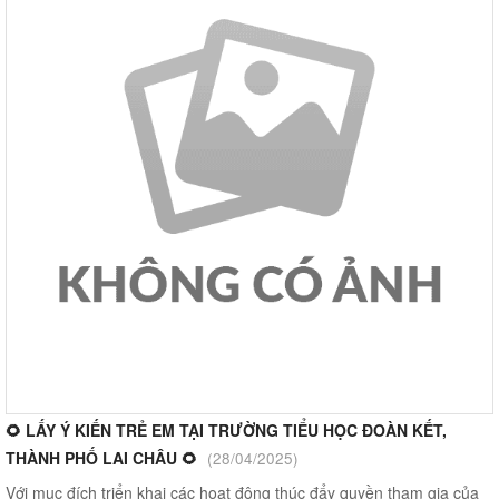
🌻 LẤY Ý KIẾN TRẺ EM TẠI TRƯỜNG TIỂU HỌC ĐOÀN KẾT,
THÀNH PHỐ LAI CHÂU 🌻
(28/04/2025)
Với mục đích triển khai các hoạt động thúc đẩy quyền tham gia của