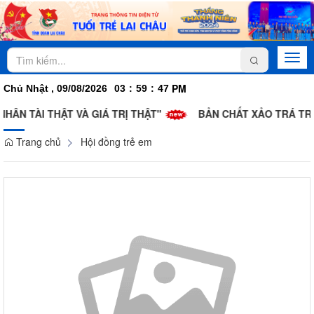
Togg
navi
PM
Chủ Nhật , 09/08/2026
03
:
59
:
49
VÀ GIÁ TRỊ THẬT"
BẢN CHẤT XẢO TRÁ TRONG CHIẾN DỊCH
Trang chủ
Hội đồng trẻ em