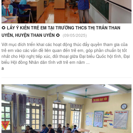
🌻 LẤY Ý KIẾN TRẺ EM TẠI TRƯỜNG THCS THỊ TRẤN THAN
UYÊN, HUYỆN THAN UYÊN 🌻
(09/05/2025)
Với mục đích triển khai các hoạt động thúc đẩy quyền tham gia của
trẻ em vào các vấn đề liên quan đến trẻ em, góp phần chuẩn bị tốt
nhất cho Hội nghị tiếp xúc, đối thoại giữa Đại biểu Quốc hội tỉnh, Đại
biểu Hội đồng Nhân dân tỉnh với trẻ em năm ...
a