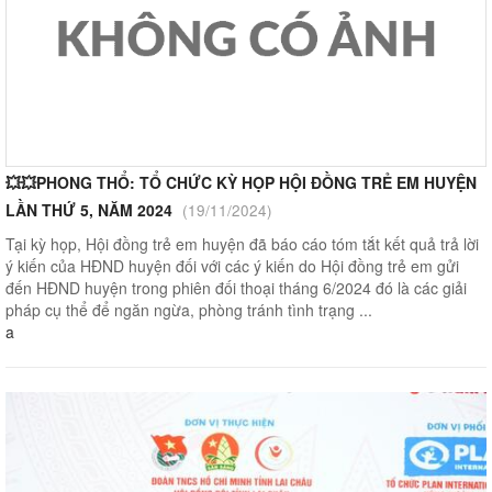
💥💥PHONG THỔ: TỔ CHỨC KỲ HỌP HỘI ĐỒNG TRẺ EM HUYỆN
LẦN THỨ 5, NĂM 2024
(19/11/2024)
Tại kỳ họp, Hội đồng trẻ em huyện đã báo cáo tóm tắt kết quả trả lời
ý kiến của HĐND huyện đối với các ý kiến do Hội đồng trẻ em gửi
đến HĐND huyện trong phiên đối thoại tháng 6/2024 đó là các giải
pháp cụ thể để ngăn ngừa, phòng tránh tình trạng ...
a