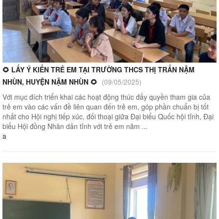
🌻 LẤY Ý KIẾN TRẺ EM TẠI TRƯỜNG THCS THỊ TRẤN NẬM
NHÙN, HUYỆN NẬM NHÙN 🌻
(09/05/2025)
Với mục đích triển khai các hoạt động thúc đẩy quyền tham gia của
trẻ em vào các vấn đề liên quan đến trẻ em, góp phần chuẩn bị tốt
nhất cho Hội nghị tiếp xúc, đối thoại giữa Đại biểu Quốc hội tỉnh, Đại
biểu Hội đồng Nhân dân tỉnh với trẻ em năm ...
a