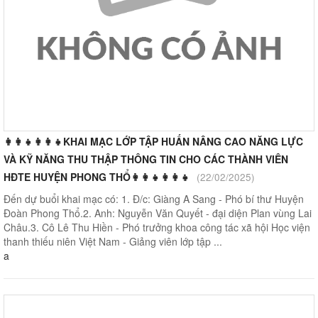
👩‍👩‍👧👩‍👩‍👧KHAI MẠC LỚP TẬP HUẤN NÂNG CAO NĂNG LỰC
VÀ KỸ NĂNG THU THẬP THÔNG TIN CHO CÁC THÀNH VIÊN
HĐTE HUYỆN PHONG THỔ👩‍👩‍👧👩‍👩‍👧
(22/02/2025)
Đến dự buổi khai mạc có: 1. Đ/c: Giàng A Sang - Phó bí thư Huyện
Đoàn Phong Thổ.2. Anh: Nguyễn Văn Quyết - đại diện Plan vùng Lai
Châu.3. Cô Lê Thu Hiền - Phó trưởng khoa công tác xã hội Học viện
thanh thiếu niên Việt Nam - Giảng viên lớp tập ...
a