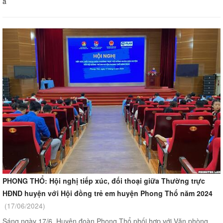
a
PHONG THỔ: Hội nghị tiếp xúc, đối thoại giữa Thường trực
HĐND huyện với Hội đồng trẻ em huyện Phong Thổ năm 2024
(17/06/2024)
Sáng ngày 17/6, Huyện đoàn Phong Thổ phối hợp với Văn phòng