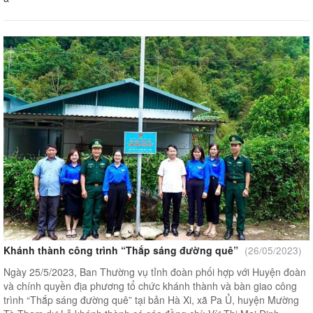
Khánh thành công trình “Thắp sáng đường quê”
(26/05/2023)
Ngày 25/5/2023, Ban Thường vụ tỉnh đoàn phối hợp với Huyện đoàn
và chính quyền địa phương tổ chức khánh thành và bàn giao công
trình “Thắp sáng đường quê” tại bản Hà Xi, xã Pa Ủ, huyện Mường