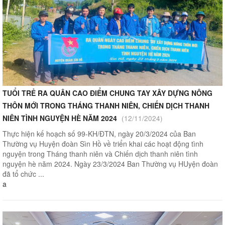
TUỔI TRẺ RA QUÂN CAO ĐIỂM CHUNG TAY XÂY DỰNG NÔNG
THÔN MỚI TRONG THÁNG THANH NIÊN, CHIẾN DỊCH THANH
NIÊN TÌNH NGUYỆN HÈ NĂM 2024
(12/11/2024)
Thực hiện kế hoạch số 99-KH/ĐTN, ngày 20/3/2024 của Ban
Thường vụ Huyện đoàn Sìn Hồ về triển khai các hoạt động tình
nguyện trong Tháng thanh niên và Chiến dịch thanh niên tình
nguyện hè năm 2024. Ngày 23/3/2024 Ban Thường vụ HUyện đoàn
đã tổ chức ...
a