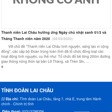
Thanh niên Lai Châu hưởng ứng Ngày chủ nhật xanh 01/3 và
Tháng Thanh niên năm 2020
(02/03/2020)
Với chủ đề "Thanh niên Lai Châu tình nguyện, sáng tạo vì cộng
đồng", các cấp bộ Đoàn trong toàn tỉnh đã tổ chức đồng loạt các
hoạt động tình nguyện, cụ thể như: Tổ chức đổ bê tông 200m đường
giao thông nông thôn tại bản Lở Thàng, xã Thèn Sin, ...
a
TỈNH ĐOÀN LAI CHÂU
Địa chỉ:
Tỉnh đoàn Lai Châu, tầng 7, nhà E, trung tâm Hành
chính - Chính trị tỉnh
Điện thoại:
02313798256