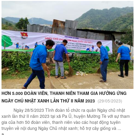
HƠN 5.000 ĐOÀN VIÊN, THANH NIÊN THAM GIA HƯỞNG ỨNG
NGÀY CHỦ NHẬT XANH LẦN THỨ II NĂM 2023
(29/05/2023)
Ngày 28/5/2023 Tỉnh đoàn tổ chức ra quân Ngày chủ nhật
xanh lần thứ II năm 2023 tại xã Pa Ủ, huyện Mường Tè với sự tham
gia của hơn 50 đoàn viên, thanh niên vào các hoạt động tuyên
truyền về nội dung Ngày Chủ nhật xanh; hỗ trợ cây giống và ...
a