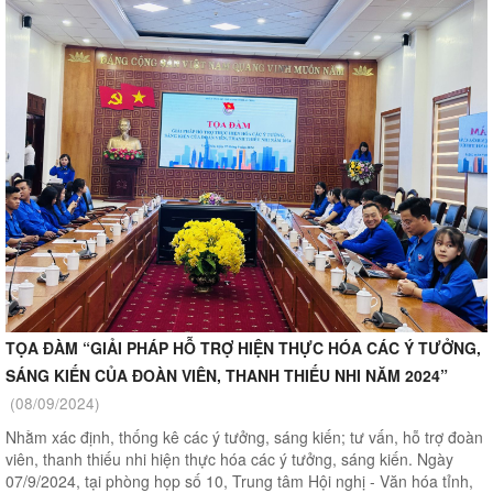
TỌA ĐÀM “GIẢI PHÁP HỖ TRỢ HIỆN THỰC HÓA CÁC Ý TƯỞNG,
SÁNG KIẾN CỦA ĐOÀN VIÊN, THANH THIẾU NHI NĂM 2024”
(08/09/2024)
Nhằm xác định, thống kê các ý tưởng, sáng kiến; tư vấn, hỗ trợ đoàn
viên, thanh thiếu nhi hiện thực hóa các ý tưởng, sáng kiến. Ngày
07/9/2024, tại phòng họp số 10, Trung tâm Hội nghị - Văn hóa tỉnh,