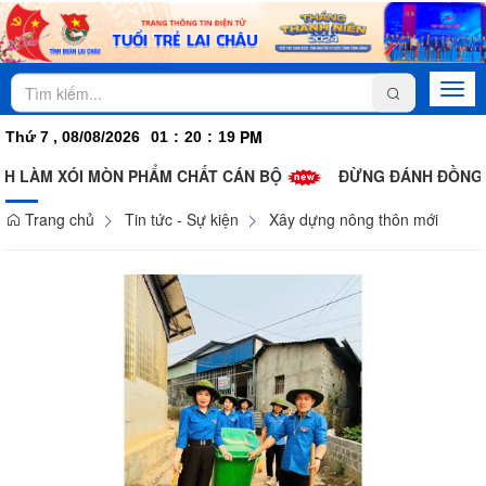
Togg
navi
PM
Thứ 7 , 08/08/2026
01
:
20
:
21
I MÒN PHẨM CHẤT CÁN BỘ
ĐỪNG ĐÁNH ĐỒNG PHÁT TRIỂN 
Trang chủ
Tin tức - Sự kiện
Xây dựng nông thôn mới