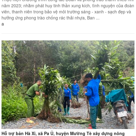
năm 2023; nhằm phát huy tinh thần xung kích, tình nguyện của đoàn
viên, thanh niên trong bảo vệ môi trường sáng - xanh - sạch đẹp và
hưởng ứng phong trào chống rác thải nhựa, Ban ...
a
Hỗ trợ bản Hà Xi, xã Pa Ủ, huyện Mường Tè xây dựng nông