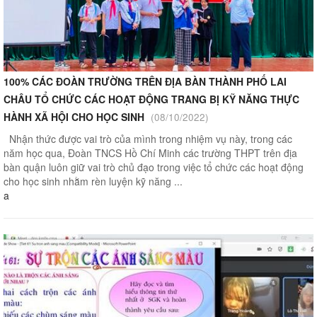
100% CÁC ĐOÀN TRƯỜNG TRÊN ĐỊA BÀN THÀNH PHỐ LAI
CHÂU TỔ CHỨC CÁC HOẠT ĐỘNG TRANG BỊ KỸ NĂNG THỰC
HÀNH XÃ HỘI CHO HỌC SINH
(08/10/2022)
Nhận thức được vai trò của mình trong nhiệm vụ này, trong các
năm học qua, Đoàn TNCS Hồ Chí Minh các trường THPT trên địa
bàn quận luôn giữ vai trò chủ đạo trong việc tổ chức các hoạt động
cho học sinh nhằm rèn luyện kỹ năng ...
a