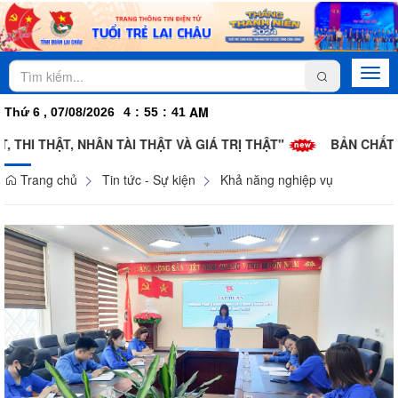
Togg
navi
AM
Thứ 6 , 07/08/2026
4
:
55
:
41
I THẬT, NHÂN TÀI THẬT VÀ GIÁ TRỊ THẬT"
BẢN CHẤT XẢO
Trang chủ
Tin tức - Sự kiện
Khả năng nghiệp vụ