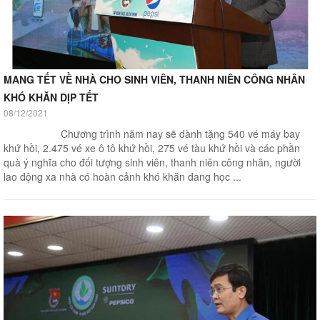
MANG TẾT VỀ NHÀ CHO SINH VIÊN, THANH NIÊN CÔNG NHÂN
KHÓ KHĂN DỊP TẾT
08/12/2021
Chương trình năm nay sẽ dành tặng 540 vé máy bay
khứ hồi, 2.475 vé xe ô tô khứ hồi, 275 vé tàu khứ hồi và các phần
quà ý nghĩa cho đối tượng sinh viên, thanh niên công nhân, người
lao động xa nhà có hoàn cảnh khó khăn đang học ...