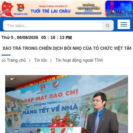
Togg
navi
PM
Thứ 5 , 06/08/2026
05
:
18
:
14
ẢO TRÁ TRONG CHIẾN DỊCH BÔI NHỌ CỦA TỔ CHỨC VIỆT TÂN
Trang chủ
Tin tức
Tin hoạt động ngoài Tỉnh