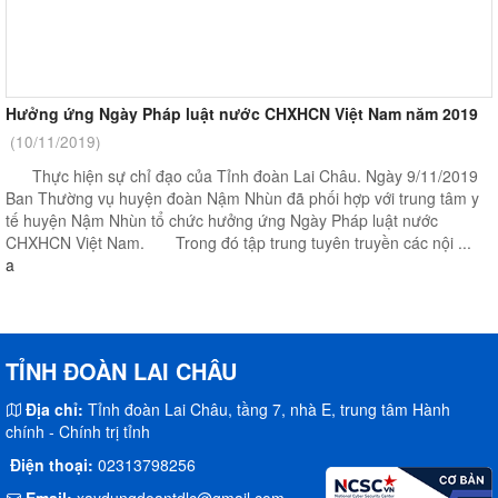
Hưởng ứng Ngày Pháp luật nước CHXHCN Việt Nam năm 2019
(10/11/2019)
Thực hiện sự chỉ đạo của Tỉnh đoàn Lai Châu. Ngày 9/11/2019
Ban Thường vụ huyện đoàn Nậm Nhùn đã phối hợp với trung tâm y
tế huyện Nậm Nhùn tổ chức hưởng ứng Ngày Pháp luật nước
CHXHCN Việt Nam. Trong đó tập trung tuyên truyền các nội ...
a
TỈNH ĐOÀN LAI CHÂU
Địa chỉ:
Tỉnh đoàn Lai Châu, tầng 7, nhà E, trung tâm Hành
chính - Chính trị tỉnh
Điện thoại:
02313798256