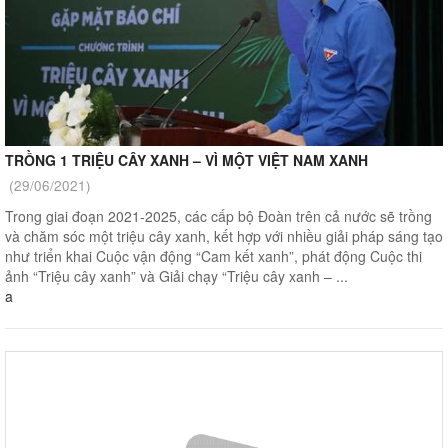
TRỒNG 1 TRIỆU CÂY XANH – VÌ MỘT VIỆT NAM XANH
(29/06/2021)
Trong giai đoạn 2021-2025, các cấp bộ Đoàn trên cả nước sẽ trồng
và chăm sóc một triệu cây xanh, kết hợp với nhiều giải pháp sáng tạo
như triển khai Cuộc vận động “Cam kết xanh”, phát động Cuộc thi
ảnh “Triệu cây xanh” và Giải chạy “Triệu cây xanh – ...
a