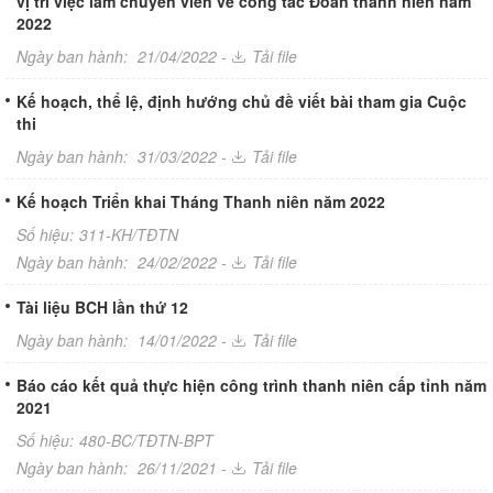
vị trí việc làm chuyên viên về công tác Đoàn thanh niên năm
2022
Ngày ban hành:
21/04/2022 -
Tải file
Kế hoạch, thể lệ, định hướng chủ đề viết bài tham gia Cuộc
thi
Ngày ban hành:
31/03/2022 -
Tải file
Kế hoạch Triển khai Tháng Thanh niên năm 2022
Số hiệu:
311-KH/TĐTN
Ngày ban hành:
24/02/2022 -
Tải file
Tài liệu BCH lần thứ 12
Ngày ban hành:
14/01/2022 -
Tải file
Báo cáo kết quả thực hiện công trình thanh niên cấp tỉnh năm
2021
Số hiệu:
480-BC/TĐTN-BPT
Ngày ban hành:
26/11/2021 -
Tải file