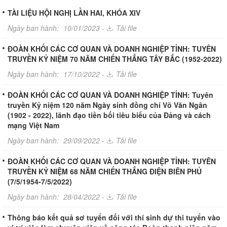
TÀI LIỆU HỘI NGHỊ LẦN HAI, KHÓA XIV
Ngày ban hành:
10/01/2023 -
Tải file
ĐOÀN KHỐI CÁC CƠ QUAN VÀ DOANH NGHIỆP TỈNH: TUYÊN
TRUYỀN KỶ NIỆM 70 NĂM CHIẾN THẮNG TÂY BẮC (1952-2022)
Ngày ban hành:
17/10/2022 -
Tải file
ĐOÀN KHỐI CÁC CƠ QUAN VÀ DOANH NGHIỆP TỈNH: Tuyên
truyền Kỷ niệm 120 năm Ngày sinh đồng chí Võ Văn Ngân
(1902 - 2022), lãnh đạo tiền bối tiêu biểu của Đảng và cách
mạng Việt Nam
Ngày ban hành:
29/09/2022 -
Tải file
ĐOÀN KHỐI CÁC CƠ QUAN VÀ DOANH NGHIỆP TỈNH: TUYÊN
TRUYỀN KỶ NIỆM 68 NĂM CHIẾN THẮNG ĐIỆN BIÊN PHỦ
(7/5/1954-7/5/2022)
Ngày ban hành:
28/04/2022 -
Tải file
Thông báo kết quả sơ tuyển đối với thí sinh dự thi tuyển vào