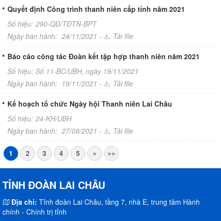
Quyết định Công trình thanh niên cấp tỉnh năm 2021
Số hiệu:
290-QĐ/TĐTN-BPT
Ngày ban hành:
24/11/2021 -
Tải file
Báo cáo công tác Đoàn kết tập hợp thanh niên năm 2021
Số hiệu:
Số 11-BC/UBH, ngày 19/11/2021
Ngày ban hành:
19/11/2021 -
Tải file
Kế hoạch tổ chức Ngày hội Thanh niên Lai Châu
Số hiệu:
24-KH/UBH
Ngày ban hành:
27/09/2021 -
Tải file
1
2
3
4
5
»
»»
TỈNH ĐOÀN LAI CHÂU
Địa chỉ:
Tỉnh đoàn Lai Châu, tầng 7, nhà E, trung tâm Hành
chính - Chính trị tỉnh