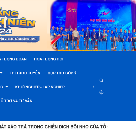
ẠT ĐỘNG ĐOÀN
HOẠT ĐỘNG HỘI
THI TRỰC TUYẾN
HỘP THƯ GÓP Ý
ỘC
KHỞI NGHIỆP - LẬP NGHIỆP
TUẦN
HỖ TRỢ VÀ TƯ VẤN
THÁNG
NĂM
 XẢO TRÁ TRONG CHIẾN DỊCH BÔI NHỌ CỦA TỔ CHỨC VIỆT TÂN
Ụ