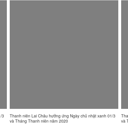
HUYỆN ĐOÀN TÂN UYÊN
LỊCH CÔNG TÁC
NH TRỊ
CÔNG VĂN
XÂY DỰNG NÔNG THÔN MỚI
HUYỆN ĐOÀN PHONG THỔ
THÔNG BÁO MỜI HỌP
IẾN PHÁP LUẬT
QUYẾT ĐỊNH
TUYÊN TRUYỀN VÀ PHỔ BIẾN PHÁP LUẬT
HUYỆN ĐOÀN SÌN HỒ
TỜ TRÌNH
HUYỆN ĐOÀN MƯỜNG TÈ
THÔNG BÁO
TUYỂN DỤNG
HUYỆN ĐOÀN NẬM NHÙN
QUY CHẾ
THÀNH ĐOÀN LAI CHÂU
THÔNG TRI
ĐOÀN THANH NIÊN CÔNG AN TỈNH
CHƯƠNG TRÌNH HÀNH ĐỘNG
ĐOÀN KHỐI CÁC CƠ QUAN & DN TỈNH
ĐỀ CƯƠNG TUYÊN TRUYỀN
ĐOÀN TN BCH BỘ ĐỘI BIÊN PHÒNG TỈNH
Ý KIẾN DỰ THẢO
ĐOÀN TN BCH QUÂN SỰ TỈNH
VĂN BẢN TỈNH ĐOÀN
1/3
Thanh niên Lai Châu hưởng ứng Ngày chủ nhật xanh 01/3
Tha
và Tháng Thanh niên năm 2020
và 