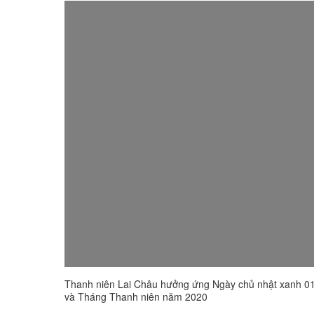
THI TRỰC TUYẾN
4 BÀI HỌC LÝ LUẬN CHÍ
TUYÊN TRUYỀN, PHỔ B
Thanh niên Lai Châu hưởng ứng Ngày chủ nhật xanh 0
và Tháng Thanh niên năm 2020