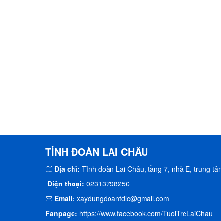
TỈNH ĐOÀN LAI CHÂU
Địa chỉ:
Tỉnh đoàn Lai Châu, tầng 7, nhà E, trung tâm
Điện thoại:
02313798256
Email:
xaydungdoantdlc@gmail.com
Fanpage:
https://www.facebook.com/TuoiTreLaiChau