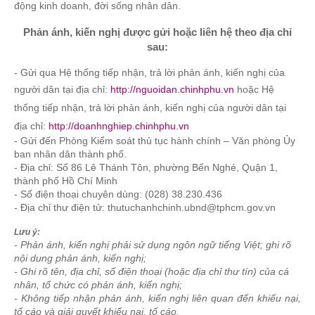
động kinh doanh, đời sống nhân dân.
Phản ánh, kiến nghị được gửi hoặc liên hệ theo địa chỉ
sau:
- Gửi qua Hệ thống tiếp nhận, trả lời phản ánh, kiến nghị của
người dân tại địa chỉ:
http://nguoidan.chinhphu.vn
hoặc Hệ
thống tiếp nhận, trả lời phản ánh, kiến nghị của người dân tại
địa chỉ:
http://doanhnghiep.chinhphu.vn
- Gửi đến Phòng Kiểm soát thủ tục hành chính – Văn phòng Ủy
ban nhân dân thành phố.
- Địa chỉ: Số 86 Lê Thánh Tôn, phường Bến Nghé, Quận 1,
thành phố Hồ Chí Minh
- Số điện thoại chuyên dùng: (028) 38.230.436
- Địa chỉ thư điện tử: thutuchanhchinh.ubnd@tphcm.gov.vn
Lưu ý:
- Phản ánh, kiến nghị phải sử dụng ngôn ngữ tiếng Việt; ghi rõ
nội dung phản ánh, kiến nghị;
- Ghi rõ tên, địa chỉ, số điện thoại (hoặc địa chỉ thư tín) của cá
nhân, tổ chức có phản ánh, kiến nghị;
- Không tiếp nhận phản ánh, kiến nghị liên quan đến khiếu nại,
tố cáo và giải quyết khiếu nại, tố cáo.