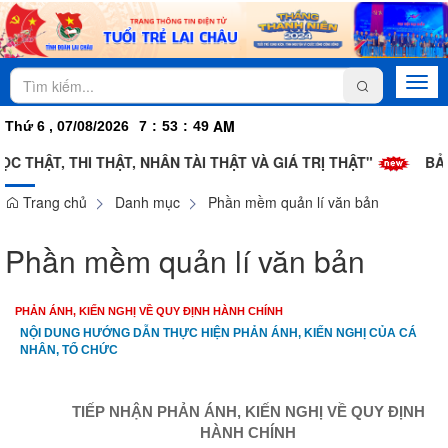
Togg
navi
AM
Thứ 6 , 07/08/2026
7
:
53
:
49
C THẬT, THI THẬT, NHÂN TÀI THẬT VÀ GIÁ TRỊ THẬT"
BẢN
Trang chủ
Danh mục
Phần mềm quản lí văn bản
Phần mềm quản lí văn bản
PHẢN ÁNH, KIẾN NGHỊ VỀ QUY ĐỊNH HÀNH CHÍNH
NỘI DUNG HƯỚNG DẪN THỰC HIỆN PHẢN ÁNH, KIẾN NGHỊ CỦA CÁ
NHÂN, TỔ CHỨC
TIẾP NHẬN PHẢN ÁNH, KIẾN NGHỊ VỀ QUY ĐỊNH
HÀNH CHÍNH