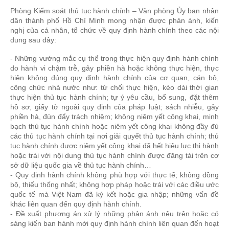
Phòng Kiểm soát thủ tục hành chính – Văn phòng Ủy ban nhân
dân thành phố Hồ Chí Minh mong nhận được phản ánh, kiến
nghị của cá nhân, tổ chức về quy định hành chính theo các nội
dung sau đây:
- Những vướng mắc cụ thể trong thực hiện quy định hành chính
do hành vi chậm trễ, gây phiền hà hoặc không thực hiện, thực
hiện không đúng quy định hành chính của cơ quan, cán bộ,
công chức nhà nước như: từ chối thực hiện, kéo dài thời gian
thực hiện thủ tục hành chính; tự ý yêu cầu, bổ sung, đặt thêm
hồ sơ, giấy tờ ngoài quy định của pháp luật; sách nhiễu, gây
phiền hà, đùn đẩy trách nhiệm; không niêm yết công khai, minh
bạch thủ tục hành chính hoặc niêm yết công khai không đầy đủ
các thủ tục hành chính tại nơi giải quyết thủ tục hành chính; thủ
tục hành chính được niêm yết công khai đã hết hiệu lực thi hành
hoặc trái với nội dung thủ tục hành chính được đăng tải trên cơ
sở dữ liệu quốc gia về thủ tục hành chính…
- Quy định hành chính không phù hợp với thực tế; không đồng
bộ, thiếu thống nhất; không hợp pháp hoặc trái với các điều ước
quốc tế mà Việt Nam đã ký kết hoặc gia nhập; những vấn đề
khác liên quan đến quy định hành chính.
- Đề xuất phương án xử lý những phản ánh nêu trên hoặc có
sáng kiến ban hành mới quy định hành chính liên quan đến hoạt