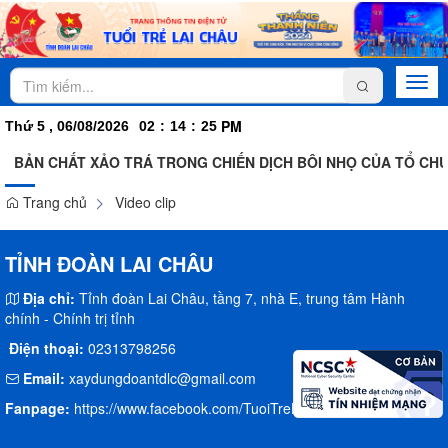
Togg
navi
PM
Thứ 5 , 06/08/2026
02
:
14
:
25
BẢN CHẤT XẢO TRÁ TRONG CHIẾN DỊCH BÔI NHỌ CỦA TỔ CHỨ
Trang chủ
Video clip
TỈNH ĐOÀN LAI CHÂU
Địa chỉ:
Tỉnh đoàn Lai Châu, tầng 7, nhà E, trung tâm Hành
chính - Chính trị tỉnh
Điện thoại:
02313798256
Email:
xaydungdoantdlc@gmail.com
Fanpage:
https://www.facebook.com/TuoiTreLaiChau