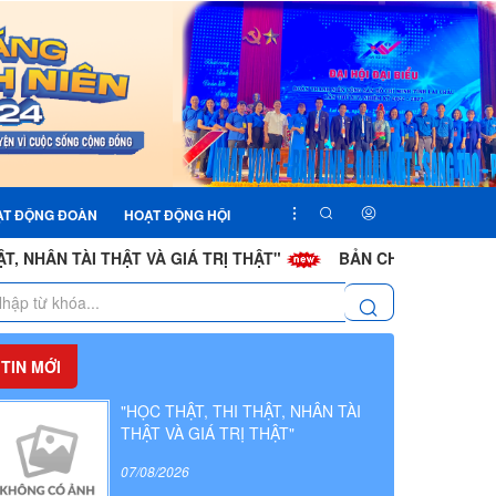
ẠT ĐỘNG ĐOÀN
HOẠT ĐỘNG HỘI
 TÀI THẬT VÀ GIÁ TRỊ THẬT"
BẢN CHẤT XẢO TRÁ TRONG C
TIN MỚI
"HỌC THẬT, THI THẬT, NHÂN TÀI
THẬT VÀ GIÁ TRỊ THẬT"
07/08/2026