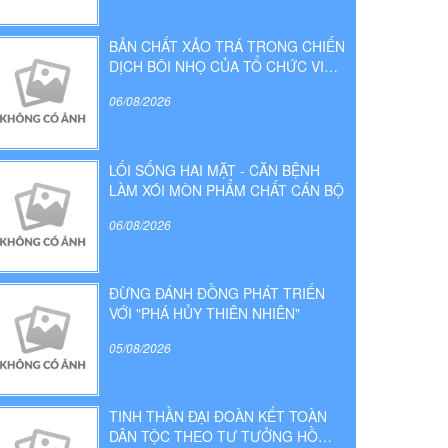
BẢN CHẤT XẢO TRÁ TRONG CHIẾN
DỊCH BÔI NHỌ CỦA TỔ CHỨC VIỆT
TÂN
06/08/2026
LỐI SỐNG HAI MẶT - CĂN BỆNH
LÀM XÓI MÒN PHẨM CHẤT CÁN BỘ
06/08/2026
ĐỪNG ĐÁNH ĐỒNG PHÁT TRIỂN
VỚI "PHÁ HỦY THIÊN NHIÊN"
05/08/2026
TINH THẦN ĐẠI ĐOÀN KẾT TOÀN
DÂN TỘC THEO TƯ TƯỞNG HỒ