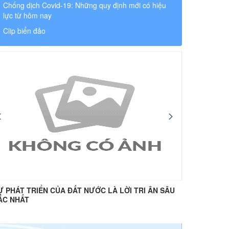
Chống dịch Covid-19: Những quy định mới có hiệu
lực từ hôm nay
Clip biển đảo
Ự PHÁT TRIỂN CỦA ĐẤT NƯỚC LÀ LỜI TRI ÂN SÂU
“Uống nư
ẮC NHẤT