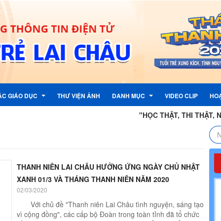
ÁC GIÁO DỤC
THƯ VIỆN ẢNH
DANH MỤC
VIDEO CLIP
HO
"HỌC THẬT, THI THẬT, NHÂN TÀI
TƯỞNG CỦA ĐẢNG
ẬN PHẢN ÁNH, KIẾN NGHỊ
LỊCH CÔNG TÁC
G ĐOÀN
 PHẢN ÁNH , KIẾN NGHỊ
LIÊN KẾT TRANG TIN ĐIỆN TỬ
THANH NIÊN LAI CHÂU HƯỞNG ỨNG NGÀY CHỦ NHẬT
G
TỈNH
THƯ ĐIỆN TỬ CÔNG VỤ
XANH 01/3 VÀ THÁNG THANH NIÊN NĂM 2020
02/03/2020
G NƯỚC
PHẦN MỀM QUẢN LÍ VĂN BẢN
Với chủ đề "Thanh niên Lai Châu tình nguyện, sáng tạo
I KỲ
 ĐỘI
 NHI ĐỒNG
vì cộng đồng", các cấp bộ Đoàn trong toàn tỉnh đã tổ chức