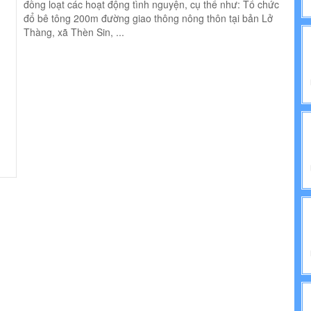
đồng loạt các hoạt động tình nguyện, cụ thể như: Tổ chức
NH TRỊ
đổ bê tông 200m đường giao thông nông thôn tại bản Lở
Thàng, xã Thèn Sin, ...
IẾN PHÁP LUẬT