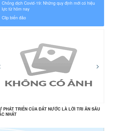
Chống dịch Covid-19: Những quy định mới có hiệu
lực từ hôm nay
Clip biển đảo
Ự PHÁT TRIỂN CỦA ĐẤT NƯỚC LÀ LỜI TRI ÂN SÂU
“Uống nư
ẮC NHẤT