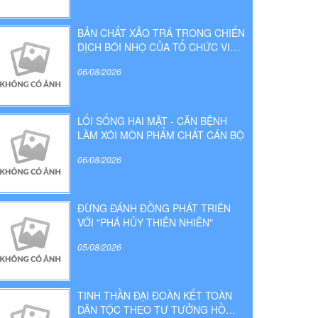
BẢN CHẤT XẢO TRÁ TRONG CHIẾN
DỊCH BÔI NHỌ CỦA TỔ CHỨC VIỆT
TÂN
06/08/2026
LỐI SỐNG HAI MẶT - CĂN BỆNH
LÀM XÓI MÒN PHẨM CHẤT CÁN BỘ
06/08/2026
ĐỪNG ĐÁNH ĐỒNG PHÁT TRIỂN
VỚI "PHÁ HỦY THIÊN NHIÊN"
05/08/2026
TINH THẦN ĐẠI ĐOÀN KẾT TOÀN
DÂN TỘC THEO TƯ TƯỞNG HỒ