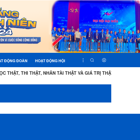
ẠT ĐỘNG ĐOÀN
HOẠT ĐỘNG HỘI
 THẬT, THI THẬT, NHÂN TÀI THẬT VÀ GIÁ TRỊ THẬT"
BẢN C