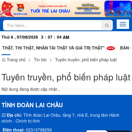
Togg
navi
AM
Thứ 6 , 07/08/2026
3
:
07
:
04
THẬT, THI THẬT, NHÂN TÀI THẬT VÀ GIÁ TRỊ THẬT"
BẢN C
Trang chủ
Tin tức
Tuyên truyền, phổ biến pháp luật
Tuyên truyền, phổ biến pháp luật
Nội dung đang được cập nhật...
TỈNH ĐOÀN LAI CHÂU
Địa chỉ:
Tỉnh đoàn Lai Châu, tầng 7, nhà E, trung tâm Hành
chính - Chính trị tỉnh
Điện thoại:
02313798256