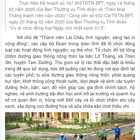
Thực hiện Kế hoạch số 167-KH/TĐTN-BPT, ngày 14 tháng
02 năm 2020 của Ban Thường vụ Tỉnh đoàn về “Triển khai
Tháng thanh niên năm 2020”; Công văn số 632-CV/TĐTN-BPT,
ngày 20 tháng 02 năm 2020 của Ban Thường vụ Tỉnh đoàn
“V/v tổ chức đồng loạt Ngày chủ nhật xanh 01/3”.
Với chủ đề "Thanh niên Lai Châu tình nguyện, sáng tạo vì
cộng đồng", các cấp bộ Đoàn trong toàn tỉnh đã tổ chức đồng
loạt các hoạt động tình nguyện, cụ thể như: Tổ chức đổ bê tông
200m đường giao thông nông thôn tại bản Lở Thàng, xã Thèn
Sin, huyện Tam Đường. Thu gom xử lý rác thải đặc biệt là khẩu
trang đã qua sử dụng, bóc dỡ quảng cáo ko đúng nơi quy định tại
các tuyến phố; tu sửa đường giao thông nông thôn, phát quang
bụi rậm, khơi thông cống thoát nước, dọn depk vệ sinh các tuyến
đường thôn, bản; san, đổ nền giúp các gia đình chính sách, hộ
nghèo; vệ sinh trường lớp đón học sinh trở lại trường và quanh trụ
sở cơ quan đơn vị, trồng mới 650 cây và tổ chức chăm sóc cây
xanh, xây dựng con đường hoa và sửa chữa sân chơi thiếu nhi…