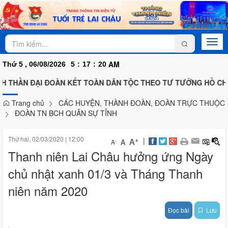
Togg
navi
AM
Thứ 5 , 06/08/2026
5
:
17
:
20
 THẦN ĐẠI ĐOÀN KẾT TOÀN DÂN TỘC THEO TƯ TƯỞNG HỒ CHÍ 
Trang chủ
CÁC HUYỆN, THÀNH ĐOÀN, ĐOÀN TRỰC THUỘC
ĐOÀN TN BCH QUÂN SỰ TỈNH
Thứ hai, 02/03/2020
|
12:00
+
|
A
A
-
A
Thanh niên Lai Châu hưởng ứng Ngày
chủ nhật xanh 01/3 và Tháng Thanh
niên năm 2020
Đọc bài
Lưu