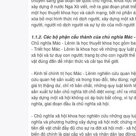
chuyển sang giai đoạn đế quốc chủ nghĩa, khoa học về 
xây dựng ở nước Nga Xô viết, mở ra giai đoạn phát tr
một học thuyết khoa học và cách mạng, bởi nó phản á
xóa bỏ mọi hình thức nô dịch người, xây dựng một xã 
người, người nô dịch người và sự tự do của mỗi người l
1.1.2. Các bộ phận cấu thành của chủ nghĩa Mác -
Chủ nghĩa Mác - Lênin là học thuyết khoa học gồm ba
- Triết học Mác - Lênin là khoa học về những quy luật
xã hội và tư duy con người; trang bị cho con người t
vật đúng đắn để nhận thức và cải tạo thế giới.
- Kinh tế chính trị học Mác - Lênin nghiên cứu quan hệ
cứu quan hệ sản xuất) và trong trao đổi, tiêu dùng; n
giá trị thặng dư, chỉ rõ bản chất, những quy luật kinh
sản xuất tư bản chủ nghĩa tới chỗ diệt vong; chỉ ra n
xây dựng một xã hội không có áp bức bất công, vì tự 
nghĩa, giai đoạn đầu là chủ nghĩa xã hội.
- Chủ nghĩa xã hội khoa học nghiên cứu những quy luật
nghĩa và phương hướng xây dựng xã hội mới; chứng mi
tiền đề vật chất đầy đủ cho sự ra đời xã hội mới - xã 
biến đó chính là giai cấp vô sản và nhân dân lao động;