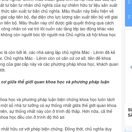
hất tư bản tư nhân chủ nghĩa của sự chiếm hữu tư liệu sản xuất
thức sản xuất tư bản chủ nghĩa. Mâu thuẫn này biểu hiện về
ai cấp tiến bộ, đại diện cho lực lượng sản xuất tiến bộ với giai
hản tiến bộ. Mâu thuẫn này chỉ được giải quyết thông qua cách
 công nhân có vai trò lôi cuốn các tầng lớp lao động khác vào
i không còn người bóc lột người mà Chủ nghĩa xã hội khoa học
c là còn bởi lẽ, các nhà sáng lập chủ nghĩa Mác - Lênin đã kế
ại. Chủ nghĩa Mác - Lênin còn có căn cứ cơ sở, tiền đề khoa
mạng của giai cấp này và các phương pháp khoa học, khách quan
ời.
u cơ giữa thế giới quan khoa học và phương pháp luận
n khoa học và phương pháp luận biện chứng khoa học luôn tách
ó một số nhà tư tưởng có sự thống nhất giữa thế giới quan khoa
ĐOÀN XÃ MƯỜNG KIM THỰC HIỆN PHONG TRÀO
S
ên, sự thống nhất này còn ở trình độ thấp. Hơn nữa, cả thế
BÌNH DÂN HỌC VỤ SỐ
S
hoa học đều còn ở trình độ thô sơ.
 nhất hữu cơ với phép biện chứng. Đồng thời, chủ nghĩa duy