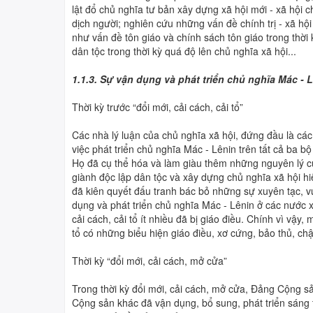
lật đổ chủ nghĩa tư bản xây dựng xã hội mới - xã hội
dịch người; nghiên cứu những vấn đề chính trị - xã hội
như vấn đề tôn giáo và chính sách tôn giáo trong thời
dân tộc trong thời kỳ quá độ lên chủ nghĩa xã hội...
1.1.3. Sự vận dụng và phát triển chủ nghĩa Mác - L
Thời kỳ trước “đổi mới, cải cách, cải tổ”
Các nhà lý luận của chủ nghĩa xã hội, đứng đầu là cá
việc phát triển chủ nghĩa Mác - Lênin trên tất cả ba bộ 
Họ đã cụ thể hóa và làm giàu thêm những nguyên lý củ
giành độc lập dân tộc và xây dựng chủ nghĩa xã hội hi
đã kiên quyết đấu tranh bác bỏ những sự xuyên tạc, vu
dụng và phát triển chủ nghĩa Mác - Lênin ở các nước xã
cải cách, cải tổ ít nhiều đã bị giáo điều. Chính vì vậy,
tổ có những biểu hiện giáo điều, xơ cứng, bảo thủ, ch
Thời kỳ “đổi mới, cải cách, mở cửa”
Trong thời kỳ đổi mới, cải cách, mở cửa, Đảng Cộng
Cộng sản khác đã vận dụng, bổ sung, phát triển sáng 