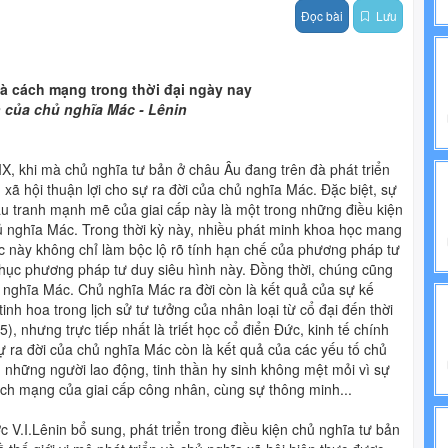
Đọc bài
Lưu
NH TRỊ
IẾN PHÁP LUẬT
và cách mạng trong thời đại ngày nay
nh của chủ nghĩa Mác - Lênin
, khi mà chủ nghĩa tư bản ở châu Âu đang trên đà phát triển
- xã hội thuận lợi cho sự ra đời của chủ nghĩa Mác. Đặc biệt, sự
 đấu tranh mạnh mẽ của giai cấp này là một trong những điều kiện
chủ nghĩa Mác. Trong thời kỳ này, nhiều phát minh khoa học mang
ọc này không chỉ làm bộc lộ rõ tính hạn chế của phương pháp tư
phục phương pháp tư duy siêu hình này. Đồng thời, chúng cũng
 nghĩa Mác. Chủ nghĩa Mác ra đời còn là kết quả của sự kế
inh hoa trong lịch sử tư tưởng của nhân loại từ cổ đại đến thời
nhưng trực tiếp nhất là triết học cổ điển Đức, kinh tế chính
ự ra đời của chủ nghĩa Mác còn là kết quả của các yếu tố chủ
những người lao động, tinh thần hy sinh không mệt mỏi vì sự
cách mạng của giai cấp công nhân, cùng sự thông minh...
 V.I.Lênin bổ sung, phát triển trong điều kiện chủ nghĩa tư bản