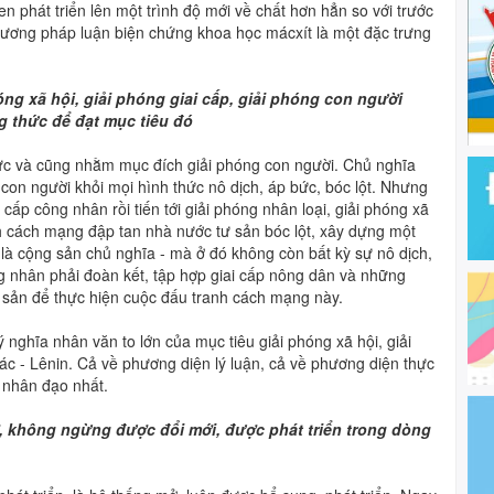
phát triển lên một trình độ mới về chất hơn hẳn so với trước
hương pháp luận biện chứng khoa học mácxít là một đặc trưng
óng xã hội, giải phóng giai cấp, giải phóng con người
g thức để đạt mục tiêu đó
hực và cũng nhằm mục đích giải phóng con người. Chủ nghĩa
con người khỏi mọi hình thức nô dịch, áp bức, bóc lột. Nhưng
 cấp công nhân rồi tiến tới giải phóng nhân loại, giải phóng xã
h cách mạng đập tan nhà nước tư sản bóc lột, xây dựng một
là cộng sản chủ nghĩa - mà ở đó không còn bất kỳ sự nô dịch,
ng nhân phải đoàn kết, tập hợp giai cấp nông dân và những
sản để thực hiện cuộc đấu tranh cách mạng này.
ý nghĩa nhân văn to lớn của mục tiêu giải phóng xã hội, giải
ác - Lênin. Cả về phương diện lý luận, cả về phương diện thực
a nhân đạo nhất.
ở, không ngừng được đổi mới, được phát triển trong dòng