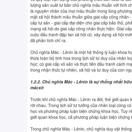
lượng sản xuất tư bản chủ nghĩa mâu thuẫn với tính c
là nguyên nhân của mọi mâu thuẫn trong lòng phương 
mặt xã hội thành mâu thuẫn giữa giai cấp công nhân - gi
cấp tư sản - giai cấp đại diện cho giai cấp bảo thủ, p
mạng xã hội do giai cấp công nhân thực hiện. Giai cấp
cuộc đấu tranh đập tan xã hội cũ, xây dựng xã hội mớ
đã phân tích chỉ ra.
Chủ nghĩa Mác - Lênin là một hệ thống lý luận khoa họ
thừa toàn bộ tinh hoa trong lịch sử tư duy của nhân lo
học; có giai cấp vô sản và thực tiễn đấu tranh cách 
trong nhận thức tự nhiên, xã hội và tư duy của con ngư
1.2.2. Chủ nghĩa Mác - Lênin là sự thống nhất hữ
mácxít
Trước khi chủ nghĩa Mác - Lênin ra đời, thế giới qua
rời nhau. Trong lịch sử tư tưởng của nhân loại cũng c
 ĐỘI
Một Tết Trung thu "không rước đèn, không múa
học và phương pháp luận biện chứng khoa học. Tuy nhi
lân... nhưng đầy ý nghĩa và thiết thực"
giới quan khoa học, cả phương pháp luận biện chứng k
Trong chủ nghĩa Mác - Lênin, chủ nghĩa duy vật thống