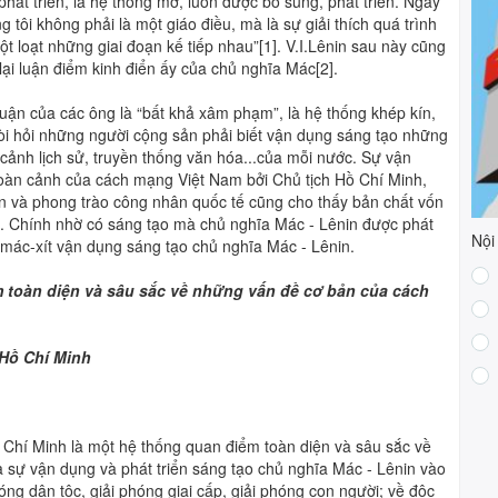
hát triển, là hệ thống mở, luôn được bổ sung, phát triển. Ngay
tôi không phải là một giáo điều, mà là sự giải thích quá trình
ột loạt những giai đoạn kế tiếp nhau”
[1]
. V.I.Lênin sau này cũng
 lại luận điểm kinh điển ấy của chủ nghĩa Mác
[2]
.
luận của các ông là “bất khả xâm phạm”, là hệ thống khép kín,
n đòi hỏi những người cộng sản phải biết vận dụng sáng tạo những
cảnh lịch sử, truyền thống văn hóa...của mỗi nước. Sự vận
hoàn cảnh của cách mạng Việt Nam bởi Chủ tịch Hồ Chí Minh,
và phong trào công nhân quốc tế cũng cho thấy bản chất vốn
ển. Chính nhờ có sáng tạo mà chủ nghĩa Mác - Lênin được phát
Nội
ời mác-xít vận dụng sáng tạo chủ nghĩa Mác - Lênin.
m toàn diện và sâu sắc về những vấn đề cơ bản của cách
 Hồ Chí Minh
ồ Chí Minh là một hệ thống quan điểm toàn diện và sâu sắc về
 sự vận dụng và phát triển sáng tạo chủ nghĩa Mác - Lênin vào
hóng dân tộc, giải phóng giai cấp, giải phóng con người; về độc