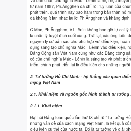
Về bản chất, chủ nghĩa Mác - Lênin là một học thuyết p
từ năm 1887, Ph.Ăngghen đã chỉ rõ: “Lý luận của chúng 
phát triển, quá trình này bao hàm trong bản thân nó m
đã không ít lần nhắc lại lời Ph.Ăngghen và khẳng định
C.Mác, Ph.Ăngghen, V.I.Lênin không bao giờ tự coi lý 
là chân lý tuyệt đích cuối cùng. Trái lại, các ông luô
nguyên lý cơ bản sao cho phù hợp với điều kiện, hoàn 
dụng sáng tạo chủ nghĩa Mác - Lênin vào điều kiện, 
Đảng Cộng sản Việt Nam cũng như các Đảng cộng sản 
có của chủ nghĩa Mác - Lênin là sáng tạo và phát tri
triển, chính phát triển lại là điều kiện cho những ngư
2. Tư tưởng Hồ Chí Minh - hệ thống các quan điể
mạng Việt Nam
2.1. Khái niệm và nguồn gốc hình thành tư tưởng
2.1.1. Khái niệm
Đại hội Đảng toàn quốc lần thứ IX chỉ rõ “Tư tưởng H
những vấn đề của cách mạng Việt Nam, là kết quả của
điều kiện cụ thể của nước ta. Đó là tư tưởng về giải p