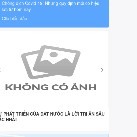
Chống dịch Covid-19: Những quy định mới có hiệu
lực từ hôm nay
Clip biển đảo
Ự PHÁT TRIỂN CỦA ĐẤT NƯỚC LÀ LỜI TRI ÂN SÂU
“Uống nư
ẮC NHẤT