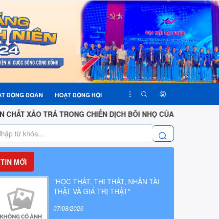
ẠT ĐỘNG ĐOÀN
HOẠT ĐỘNG HỘI
 TRÁ TRONG CHIẾN DỊCH BÔI NHỌ CỦA TỔ CHỨC VIỆT TÂN
TIN MỚI
"HỌC THẬT, THI THẬT, NHÂN TÀI
THẬT VÀ GIÁ TRỊ THẬT"
07/08/2026