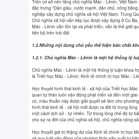
Trên cơ sở nền tảng chủ nghĩa Mác - Lênin, Việt Nam 
đặc trưng “Dân giàu, nước mạnh, dân chủ, công bằng, 
nghiệp xây dựng chủ nghĩa xã hội Việt Nam. Trung Qu
Chủ nghĩa xã hội vẫn tiếp tục được xây dựng ở Cu Ba,
Mác - Lênin vẫn tồn tại và phát triển, vẫn là thế giới
tiến bộ trên trái đất.
1.2.Những nội dung chủ yếu thể hiện bản chất kh
1.2.1. Chủ nghĩa Mác - Lênin là một hệ thống lý l
Chủ nghĩa Mác - Lênin là một hệ thống lý luận khoa h
là Triết học Mác - Lênin; Kinh tế chính trị học Mác - 
Học thuyết hình thái kinh tế - xã hội của Triết học Mác
quan tự thân luôn vận động phát triển và đến một giai
có, mâu thuẫn này được giải quyết sẽ làm cho phương t
hình thái kinh tế - xã hội mới được ra đời từ trong lòng 
một cách lịch sử - tự nhiên. Từ trong lòng chế độ tư b
cho sự ra đời của chủ nghĩa xã hội, chủ nghĩa cộng sả
Học thuyết giá trị thặng dư của Kinh tế chính trị học Má
và quy luật vận động của phương thức sản xuất tư bản