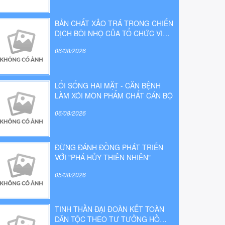
BẢN CHẤT XẢO TRÁ TRONG CHIẾN
DỊCH BÔI NHỌ CỦA TỔ CHỨC VIỆT
TÂN
06/08/2026
LỐI SỐNG HAI MẶT - CĂN BỆNH
LÀM XÓI MÒN PHẨM CHẤT CÁN BỘ
06/08/2026
ĐỪNG ĐÁNH ĐỒNG PHÁT TRIỂN
VỚI "PHÁ HỦY THIÊN NHIÊN"
05/08/2026
TINH THẦN ĐẠI ĐOÀN KẾT TOÀN
DÂN TỘC THEO TƯ TƯỞNG HỒ