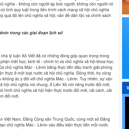
 chủ nghĩa - không còn người áp bức người, không còn người nô
 có tính quy luật trong tiến trình cách mạng xã hội chủ nghĩa
 kỳ quá độ lên chủ nghĩa xã hội; vấn đề dân tộc và chính sách
ênin trong các giai đoạn lịch sử
c nhà lý luận Xô Viết đã có những đóng góp quan trọng trong
phận triết học; kinh tế - chính trị và chủ nghĩa xã hội khoa học.
a chủ nghĩa Mác - Lênin bằng thực tiễn đấu tranh giải phóng
ện thực ở một loạt nước xã hội chủ nghĩa. Đồng thời, họ cũng
 khống ác ý đối với chủ nghĩa Mác - Lênin. Tuy nhiên, sự vận
 hội chủ nghĩa nói chung, ở Liên Xô nói riêng trước đổi mới,
 mô hình chủ nghĩa xã hội hiện thực trước đổi mới, cải cách, cải
ậm đổi mới.
 sản Việt Nam, Đảng Cộng sản Trung Quốc, cùng một số Đảng
tạo chủ nghĩa Mác - Lênin vào điều kiện thực tiễn mỗi nước.