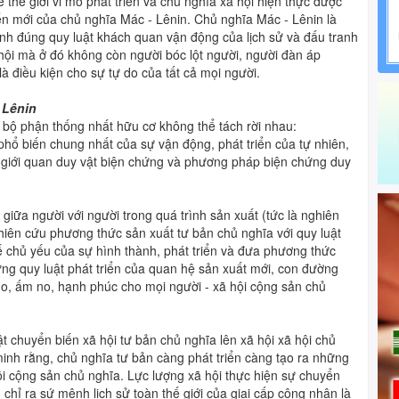
thế giới vi mô phát triển và chủ nghĩa xã hội hiện thực được
iển mới của chủ nghĩa Mác - Lênin. Chủ nghĩa Mác - Lênin là
nh đúng quy luật khách quan vận động của lịch sử và đấu tranh
hội mà ở đó không còn người bóc lột người, người đàn áp
à điều kiện cho sự tự do của tất cả mọi người.
 Lênin
 bộ phận thống nhất hữu cơ không thể tách rời nhau:
 phổ biến chung nhất của sự vận động, phát triển của tự nhiên,
hế giới quan duy vật biện chứng và phương pháp biện chứng duy
 giữa người với người trong quá trình sản xuất (tức là nghiên
ghiên cứu phương thức sản xuất tư bản chủ nghĩa với quy luật
 tế chủ yếu của sự hình thành, phát triển và đưa phương thức
hững quy luật phát triển của quan hệ sản xuất mới, con đường
do, ấm no, hạnh phúc cho mọi người - xã hội cộng sản chủ
 chuyển biến xã hội tư bản chủ nghĩa lên xã hội xã hội chủ
nh rằng, chủ nghĩa tư bản càng phát triển càng tạo ra những
hội cộng sản chủ nghĩa. Lực lượng xã hội thực hiện sự chuyển
 chỉ ra sứ mệnh lịch sử toàn thế giới của giai cấp công nhân là