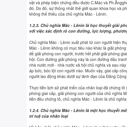
vật và phép biện chứng đều được C.Mác và Ph.Ăngghen 
đó. Do đó, sự thống nhất thế giới quan khoa học và p
không thể thiếu của chủ nghĩa Mác - Lênin.
1.2.3. Chủ nghĩa Mác - Lênin là học thuyết giải ph
với việc xác định rõ con đường, lực lượng, phươn
Chủ nghĩa Mác - Lênin xuất phát từ con người hiện t
Mác - Lênin không có mục tiêu nào khác là giải phóng 
để giải phóng con người, trước hết phải giải phóng giai
hội. Con đường giải phóng này là con đường đấu tran
nhà nước mới - nhà nước xã hội chủ nghĩa và sau này 
áp bức, bóc lột con người nào. Muốn vậy, giai cấp cô
người lao động khác dưới sự lãnh đạo của Đảng Cộng 
Thực tiễn lịch sử phát triển của nhân loại đã chứng tỏ 
phóng giai cấp, giải phóng con người của chủ nghĩa M
tiễn đều chứng tỏ, chủ nghĩa Mác - Lênin là chủ nghĩ
1.2.4. Chủ nghĩa Mác - Lênin là một học thuyết m
trí tuệ của nhân loại