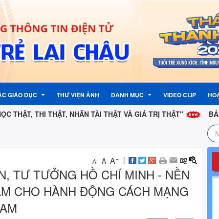
ÁC GIÁO DỤC
THƯ VIỆN ẢNH
DANH MỤC
VIDEO CLIP
HO
HI THẬT, NHÂN TÀI THẬT VÀ GIÁ TRỊ THẬT"
BẢN CHẤT XẢO
TƯỞNG CỦA ĐẢNG
ẬN PHẢN ÁNH, KIẾN NGHỊ
LỊCH CÔNG TÁC
G ĐOÀN
 PHẢN ÁNH , KIẾN NGHỊ
LIÊN KẾT TRANG TIN ĐIỆN TỬ
+
|
A
A
-
A
IN, TƯ TƯỞNG HỒ CHÍ MINH - NỀN
G
TỈNH
THƯ ĐIỆN TỬ CÔNG VỤ
NAM CHO HÀNH ĐỘNG CÁCH MẠNG
G NƯỚC
PHẦN MỀM QUẢN LÍ VĂN BẢN
NAM
I KỲ
 ĐỘI
 NHI ĐỒNG