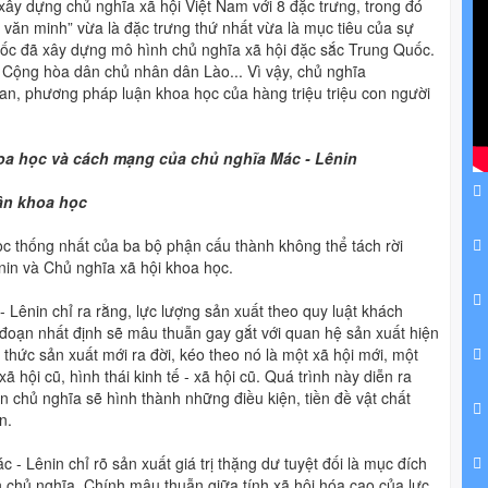
xây dựng chủ nghĩa xã hội Việt Nam với 8 đặc trưng, trong đó
văn minh” vừa là đặc trưng thứ nhất vừa là mục tiêu của sự
ốc đã xây dựng mô hình chủ nghĩa xã hội đặc sắc Trung Quốc.
 Cộng hòa dân chủ nhân dân Lào... Vì vậy, chủ nghĩa
 quan, phương pháp luận khoa học của hàng triệu triệu con người
oa học và cách mạng của chủ nghĩa Mác - Lênin
uận khoa học
ọc thống nhất của ba bộ phận cấu thành không thể tách rời
Lênin và Chủ nghĩa xã hội khoa học.
 - Lênin chỉ ra rằng, lực lượng sản xuất theo quy luật khách
 đoạn nhất định sẽ mâu thuẫn gay gắt với quan hệ sản xuất hiện
hức sản xuất mới ra đời, kéo theo nó là một xã hội mới, một
xã hội cũ, hình thái kinh tế - xã hội cũ. Quá trình này diễn ra
ản chủ nghĩa sẽ hình thành những điều kiện, tiền đề vật chất
n.
c - Lênin chỉ rõ sản xuất giá trị thặng dư tuyệt đối là mục đích
 chủ nghĩa. Chính mâu thuẫn giữa tính xã hội hóa cao của lực