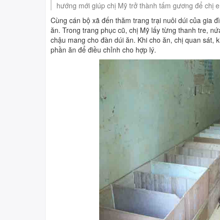
hướng mới giúp chị Mỹ trở thành tấm gương để chị e
THI TRỰC TUYẾN
4 BÀI HỌC LÝ LUẬN CHÍ
Cùng cán bộ xã đến thăm trang trại nuôi dúi của gia đ
TUYÊN TRUYỀN, PHỔ B
ăn. Trong trang phục cũ, chị Mỹ lấy từng thanh tre, n
chậu mang cho đàn dúi ăn. Khi cho ăn, chị quan sát, k
phần ăn để điều chỉnh cho hợp lý.