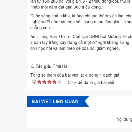
lần từ 150-200 đôi với giá 1,6 - 2 triệu đồng/đôi, thu l
nhập mỗi năm đạt gần 300 triệu đồng.
Cuộc sống khấm khá, không chỉ tạo thêm việc làm cho
nghiệm để dân bản học hỏi, cùng nhau làm giàu. Trong
chồng con.
Anh Tống Văn Thinh - Chủ tịch UBND xã Mường Tè cho bi
2 bàn tay trắng xây dựng cả một cơ ngơi khang trang.
con học hỏi và làm theo để xóa đói giảm nghèo.
Tác giả:
Thái Hà
Tổng số điểm của bài viết là:
4
trong
4
đánh giá
Click để đánh giá bài viết
BÀI VIẾT LIÊN QUAN
Nội dung