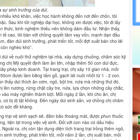
a sự sinh trưởng của dúi.
p nhiều khó khăn, việc học hành không đến nơi đến chốn, tôi
ặc. Sau khi tốt nghiệp đại học, không xin được việc, tôi đi lấy
ến thức, kinh nghiệm thiếu nên không dám đầu tư. Nhận thấy,
h tế cao, tôi bàn với chồng quyết tâm vay vốn, mạnh dạn đầu
, đàn dúi sinh trưởng, phát triển tốt, mỗi đợt xuất bán cho lãi
g còn nghèo khó”.
i dúi về nuôi thử nghiệm tại nhà, xây dựng chuồng, chăm sóc kỹ
hồng chị Mỹ quyết định làm ăn lớn, nhập thêm 50 con dúi đực,
iấy phép kinh doanh. Tại trang trại, chị xây 10 gian nhà, mỗi
50cm được làm bằng tấm gỗ, gạch lát nuôi nhốt từ 1 - 2 con.
n thấy dúi thích ăn cơm, ngô, bột tre, nứa mà những thứ đó,
chị lên nương, rừng chặt cây tre, nứa, lựa chọn những cây chắc,
 vào máy nghiền thành bột. Mỗi ngày 2 lần, khi cho ăn, chị
, có bị dị tật không. Đến ngày dúi sinh sản, vợ chồng chị chăm
có sức đề kháng.
g trại vệ sinh sạch sẽ, đảm bảo thoáng mát, được phun thuốc
, tiện lợi trong việc vệ sinh. Đối với con nào có dấu hiệu
 Ngoài ra, chị còn tận dụng diện tích trang trại trồng thêm ngô,
n sinh trưởng, phát triển tốt, mỗi năm 2 lần, chị xuất bán, mỗi