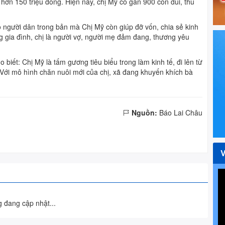
ãi hơn 150 triệu đồng. Hiện nay, chị Mỹ có gần 900 con dúi, thu
 người dân trong bản mà Chị Mỹ còn giúp đỡ vốn, chia sẻ kinh
 gia đình, chị là người vợ, người mẹ đảm đang, thương yêu
ết: Chị Mỹ là tấm gương tiêu biểu trong làm kinh tế, đi lên từ
 Với mô hình chăn nuôi mới của chị, xã đang khuyến khích bà
Nguồn:
Báo Lai Châu
 đang cập nhật...