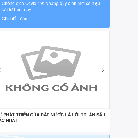
Chống dịch Covid-19: Những quy định mới có hiệu
lực từ hôm nay
Clip biển đảo
Ự PHÁT TRIỂN CỦA ĐẤT NƯỚC LÀ LỜI TRI ÂN SÂU
“Uống nư
ẮC NHẤT