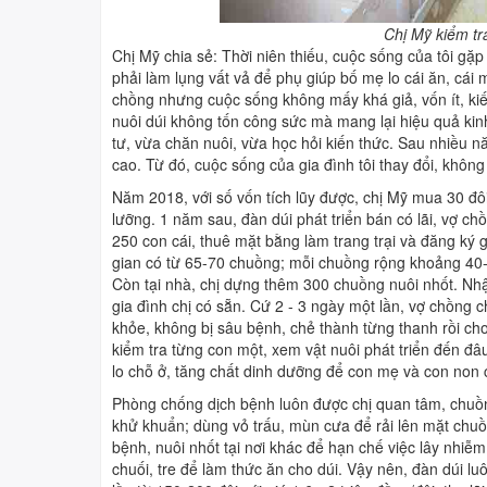
Chị Mỹ kiểm tr
Chị Mỹ chia sẻ: Thời niên thiếu, cuộc sống của tôi gặ
phải làm lụng vất vả để phụ giúp bố mẹ lo cái ăn, cái m
chồng nhưng cuộc sống không mấy khá giả, vốn ít, ki
nuôi dúi không tốn công sức mà mang lại hiệu quả kin
tư, vừa chăn nuôi, vừa học hỏi kiến thức. Sau nhiều năm
cao. Từ đó, cuộc sống của gia đình tôi thay đổi, khôn
Năm 2018, với số vốn tích lũy được, chị Mỹ mua 30 đô
lưỡng. 1 năm sau, đàn dúi phát triển bán có lãi, vợ c
250 con cái, thuê mặt bằng làm trang trại và đăng ký g
gian có từ 65-70 chuồng; mỗi chuồng rộng khoảng 40-
Còn tại nhà, chị dựng thêm 300 chuồng nuôi nhốt. Nhậ
gia đình chị có sẵn. Cứ 2 - 3 ngày một lần, vợ chồng 
khỏe, không bị sâu bệnh, chẻ thành từng thanh rồi cho
kiểm tra từng con một, xem vật nuôi phát triển đến đâu
lo chỗ ở, tăng chất dinh dưỡng để con mẹ và con non 
Phòng chống dịch bệnh luôn được chị quan tâm, chuồn
khử khuẩn; dùng vỏ trấu, mùn cưa để rải lên mặt chuồng
bệnh, nuôi nhốt tại nơi khác để hạn chế việc lây nhiễm.
chuối, tre để làm thức ăn cho dúi. Vậy nên, đàn dúi luô