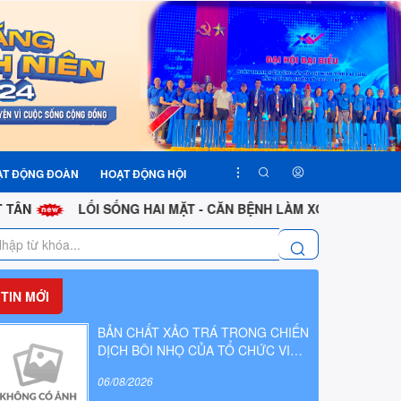
ẠT ĐỘNG ĐOÀN
HOẠT ĐỘNG HỘI
LỐI SỐNG HAI MẶT - CĂN BỆNH LÀM XÓI MÒN PHẨM CHẤT C
TIN MỚI
BẢN CHẤT XẢO TRÁ TRONG CHIẾN
DỊCH BÔI NHỌ CỦA TỔ CHỨC VIỆT
TÂN
06/08/2026