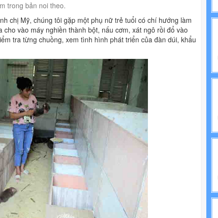
m trong bản noi theo.
NH TRỊ
ình chị Mỹ, chúng tôi gặp một phụ nữ trẻ tuổi có chí hướng làm
IẾN PHÁP LUẬT
ứa cho vào máy nghiền thành bột, nấu cơm, xát ngô rồi đổ vào
iểm tra từng chuồng, xem tình hình phát triển của đàn dúi, khẩu