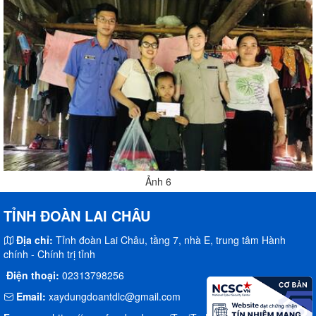
Ảnh 6
TỈNH ĐOÀN LAI CHÂU
Địa chỉ:
Tỉnh đoàn Lai Châu, tầng 7, nhà E, trung tâm Hành
chính - Chính trị tỉnh
Điện thoại:
02313798256
Email:
xaydungdoantdlc@gmail.com