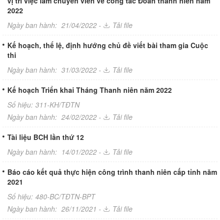
vị trí việc làm chuyên viên về công tác Đoàn thanh niên năm
2022
Ngày ban hành:
21/04/2022 -
Tải file
Kế hoạch, thể lệ, định hướng chủ đề viết bài tham gia Cuộc
thi
Ngày ban hành:
31/03/2022 -
Tải file
Kế hoạch Triển khai Tháng Thanh niên năm 2022
Số hiệu:
311-KH/TĐTN
Ngày ban hành:
24/02/2022 -
Tải file
Tài liệu BCH lần thứ 12
Ngày ban hành:
14/01/2022 -
Tải file
Báo cáo kết quả thực hiện công trình thanh niên cấp tỉnh năm
2021
Số hiệu:
480-BC/TĐTN-BPT
Ngày ban hành:
26/11/2021 -
Tải file