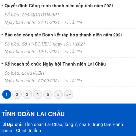
Quyết định Công trình thanh niên cấp tỉnh năm 2021
Số hiệu:
290-QĐ/TĐTN-BPT
Ngày ban hành:
24/11/2021 -
Tải file
Báo cáo công tác Đoàn kết tập hợp thanh niên năm 2021
Số hiệu:
Số 11-BC/UBH, ngày 19/11/2021
Ngày ban hành:
19/11/2021 -
Tải file
Kế hoạch tổ chức Ngày hội Thanh niên Lai Châu
Số hiệu:
24-KH/UBH
Ngày ban hành:
27/09/2021 -
Tải file
1
2
3
4
5
»
»»
TỈNH ĐOÀN LAI CHÂU
Địa chỉ:
Tỉnh đoàn Lai Châu, tầng 7, nhà E, trung tâm Hành
chính - Chính trị tỉnh