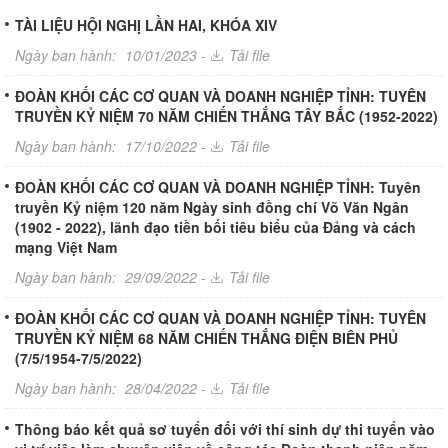
TÀI LIỆU HỘI NGHỊ LẦN HAI, KHÓA XIV
Ngày ban hành:
10/01/2023 -
Tải file
ĐOÀN KHỐI CÁC CƠ QUAN VÀ DOANH NGHIỆP TỈNH: TUYÊN
TRUYỀN KỶ NIỆM 70 NĂM CHIẾN THẮNG TÂY BẮC (1952-2022)
Ngày ban hành:
17/10/2022 -
Tải file
ĐOÀN KHỐI CÁC CƠ QUAN VÀ DOANH NGHIỆP TỈNH: Tuyên
truyền Kỷ niệm 120 năm Ngày sinh đồng chí Võ Văn Ngân
(1902 - 2022), lãnh đạo tiền bối tiêu biểu của Đảng và cách
mạng Việt Nam
Ngày ban hành:
29/09/2022 -
Tải file
ĐOÀN KHỐI CÁC CƠ QUAN VÀ DOANH NGHIỆP TỈNH: TUYÊN
TRUYỀN KỶ NIỆM 68 NĂM CHIẾN THẮNG ĐIỆN BIÊN PHỦ
(7/5/1954-7/5/2022)
Ngày ban hành:
28/04/2022 -
Tải file
Thông báo kết quả sơ tuyển đối với thí sinh dự thi tuyển vào