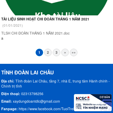
TÀI LIỆU SINH HOẠT CHI ĐOÀN THÁNG 1 NĂM 2021
(01/01/2021)
TLSH CHI ĐOÀN THÁNG 1 NĂM 2021.doc
a
1
2
3
»
»»
TỈNH ĐOÀN LAI CHÂU
Địa chỉ:
Tỉnh đoàn Lai Châu, tầng 7, nhà E, trung tâm Hành chính -
Chính trị tỉnh
Điện thoại:
02313798256
Email:
xaydungdoantdlc@gmail.com
Fanpage:
https://www.facebook.com/TuoiTreLaiChau