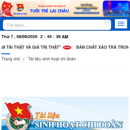
Togg
navi
AM
Thứ 7 , 08/08/2026
2
:
44
:
39
T VÀ GIÁ TRỊ THẬT"
BẢN CHẤT XẢO TRÁ TRONG CHIẾN DỊC
Trang chủ
Tài liệu sinh hoạt chi đoàn