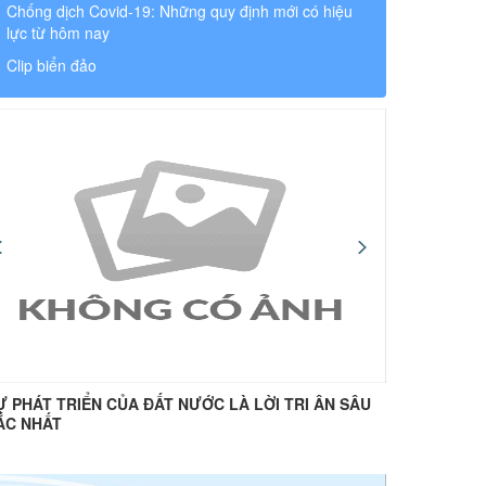
Chống dịch Covid-19: Những quy định mới có hiệu
lực từ hôm nay
Clip biển đảo
Ự PHÁT TRIỂN CỦA ĐẤT NƯỚC LÀ LỜI TRI ÂN SÂU
“Uống nư
ẮC NHẤT