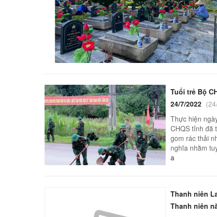
THI TRỰC TUYẾN
4 BÀI HỌC LÝ LUẬN CHÍ
TUYÊN TRUYỀN, PHỔ B
Tuổi trẻ Bộ 
24/7/2022
(24
Thực hiện ngày
CHQS tỉnh đã t
gom rác thải n
nghĩa nhằm tuy
a
Thanh niên L
Thanh niên n