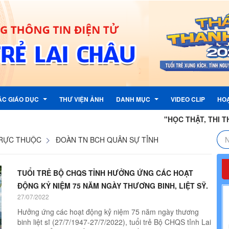
ÁC GIÁO DỤC
THƯ VIỆN ẢNH
DANH MỤC
VIDEO CLIP
HO
"HỌC THẬT, THI THẬT, NHÂ
TRỰC THUỘC
ĐOÀN TN BCH QUÂN SỰ TỈNH
TƯỞNG CỦA ĐẢNG
ẬN PHẢN ÁNH, KIẾN NGHỊ
LỊCH CÔNG TÁC
G ĐOÀN
 PHẢN ÁNH , KIẾN NGHỊ
LIÊN KẾT TRANG TIN ĐIỆN TỬ
TUỔI TRẺ BỘ CHQS TỈNH HƯỞNG ỨNG CÁC HOẠT
G
TỈNH
THƯ ĐIỆN TỬ CÔNG VỤ
ĐỘNG KỶ NIỆM 75 NĂM NGÀY THƯƠNG BINH, LIỆT SỸ.
27/07/2022
G NƯỚC
PHẦN MỀM QUẢN LÍ VĂN BẢN
Hưởng ứng các hoạt động kỷ niệm 75 năm ngày thương
I KỲ
 ĐỘI
 NHI ĐỒNG
binh liệt sĩ (27/7/1947-27/7/2022), tuổi trẻ Bộ CHQS tỉnh Lai