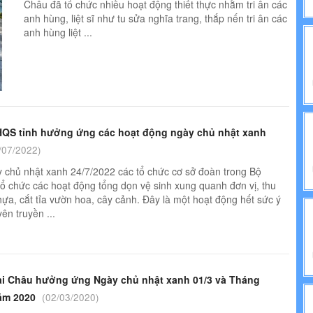
Châu đã tổ chức nhiều hoạt động thiết thực nhằm tri ân các
NH TRỊ
anh hùng, liệt sĩ như tu sửa nghĩa trang, thắp nến tri ân các
anh hùng liệt ...
IẾN PHÁP LUẬT
CHQS tỉnh hưởng ứng các hoạt động ngày chủ nhật xanh
/07/2022)
 chủ nhật xanh 24/7/2022 các tổ chức cơ sở đoàn trong Bộ
ổ chức các hoạt động tổng dọn vệ sinh xung quanh đơn vị, thu
hựa, cắt tỉa vườn hoa, cây cảnh. Đây là một hoạt động hết sức ý
ên truyền ...
ai Châu hưởng ứng Ngày chủ nhật xanh 01/3 và Tháng
ăm 2020
(02/03/2020)