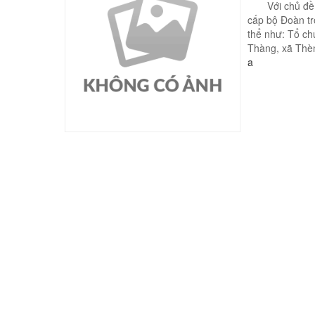
Với chủ đề "T
cấp bộ Đoàn tr
thể như: Tổ ch
Thàng, xã Thèn 
a