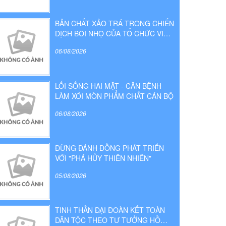
BẢN CHẤT XẢO TRÁ TRONG CHIẾN
DỊCH BÔI NHỌ CỦA TỔ CHỨC VIỆT
TÂN
06/08/2026
LỐI SỐNG HAI MẶT - CĂN BỆNH
LÀM XÓI MÒN PHẨM CHẤT CÁN BỘ
06/08/2026
ĐỪNG ĐÁNH ĐỒNG PHÁT TRIỂN
VỚI "PHÁ HỦY THIÊN NHIÊN"
05/08/2026
TINH THẦN ĐẠI ĐOÀN KẾT TOÀN
DÂN TỘC THEO TƯ TƯỞNG HỒ