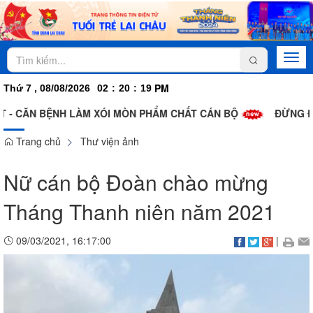
Togg
navi
PM
Thứ 7 , 08/08/2026
02
:
20
:
19
T - CĂN BỆNH LÀM XÓI MÒN PHẨM CHẤT CÁN BỘ
ĐỪNG ĐÁ
Trang chủ
Thư viện ảnh
Nữ cán bộ Đoàn chào mừng
Tháng Thanh niên năm 2021
09/03/2021, 16:17:00
|