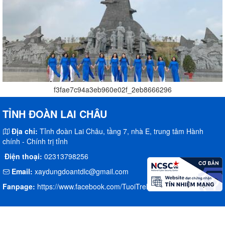
f3fae7c94a3eb960e02f_2eb8666296
TỈNH ĐOÀN LAI CHÂU
Địa chỉ:
Tỉnh đoàn Lai Châu, tầng 7, nhà E, trung tâm Hành
chính - Chính trị tỉnh
Điện thoại:
02313798256
Email:
xaydungdoantdlc@gmail.com
Fanpage:
https://www.facebook.com/TuoiTreLaiChau