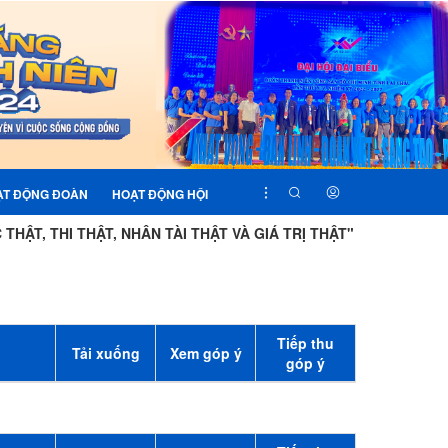
ẠT ĐỘNG ĐOÀN
HOẠT ĐỘNG HỘI
ẬT, THI THẬT, NHÂN TÀI THẬT VÀ GIÁ TRỊ THẬT"
BẢN CHẤ
Tiếp thu
Tải xuống
Xem góp ý
góp ý