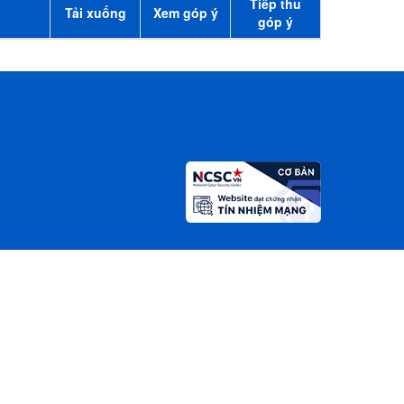
Tiếp thu
Tải xuống
Xem góp ý
góp ý