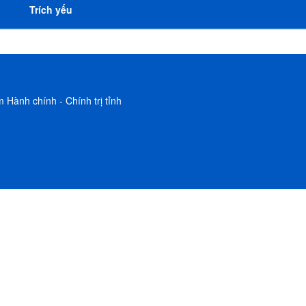
Trích yếu
NH TRỊ
IẾN PHÁP LUẬT
 Hành chính - Chính trị tỉnh