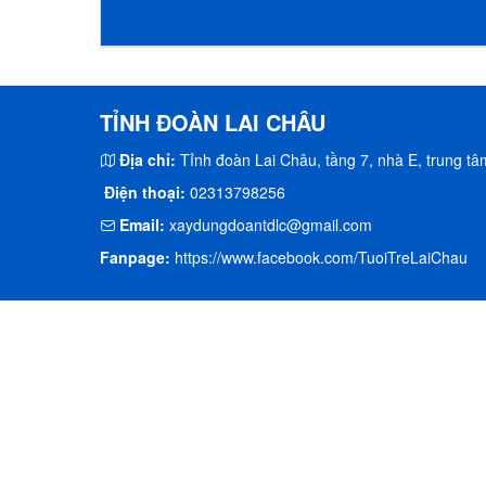
THI TRỰC TUYẾN
4 BÀI HỌC LÝ LUẬN CHÍ
TUYÊN TRUYỀN, PHỔ B
TỈNH ĐOÀN LAI CHÂU
Địa chỉ:
Tỉnh đoàn Lai Châu, tầng 7, nhà E, trung tâm
Điện thoại:
02313798256
Email:
xaydungdoantdlc@gmail.com
Fanpage:
https://www.facebook.com/TuoiTreLaiChau