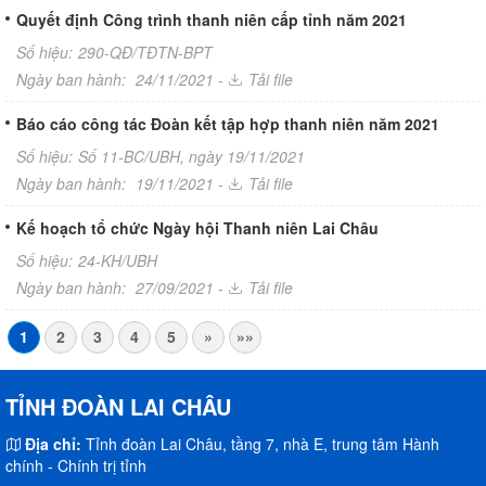
Quyết định Công trình thanh niên cấp tỉnh năm 2021
Số hiệu:
290-QĐ/TĐTN-BPT
Ngày ban hành:
24/11/2021 -
Tải file
Báo cáo công tác Đoàn kết tập hợp thanh niên năm 2021
Số hiệu:
Số 11-BC/UBH, ngày 19/11/2021
Ngày ban hành:
19/11/2021 -
Tải file
Kế hoạch tổ chức Ngày hội Thanh niên Lai Châu
Số hiệu:
24-KH/UBH
Ngày ban hành:
27/09/2021 -
Tải file
1
2
3
4
5
»
»»
TỈNH ĐOÀN LAI CHÂU
Địa chỉ:
Tỉnh đoàn Lai Châu, tầng 7, nhà E, trung tâm Hành
chính - Chính trị tỉnh