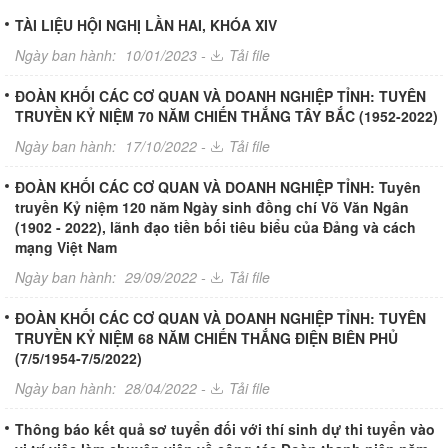
TÀI LIỆU HỘI NGHỊ LẦN HAI, KHÓA XIV
Ngày ban hành:
10/01/2023 -
Tải file
ĐOÀN KHỐI CÁC CƠ QUAN VÀ DOANH NGHIỆP TỈNH: TUYÊN
TRUYỀN KỶ NIỆM 70 NĂM CHIẾN THẮNG TÂY BẮC (1952-2022)
Ngày ban hành:
17/10/2022 -
Tải file
ĐOÀN KHỐI CÁC CƠ QUAN VÀ DOANH NGHIỆP TỈNH: Tuyên
truyền Kỷ niệm 120 năm Ngày sinh đồng chí Võ Văn Ngân
(1902 - 2022), lãnh đạo tiền bối tiêu biểu của Đảng và cách
mạng Việt Nam
Ngày ban hành:
29/09/2022 -
Tải file
ĐOÀN KHỐI CÁC CƠ QUAN VÀ DOANH NGHIỆP TỈNH: TUYÊN
TRUYỀN KỶ NIỆM 68 NĂM CHIẾN THẮNG ĐIỆN BIÊN PHỦ
(7/5/1954-7/5/2022)
Ngày ban hành:
28/04/2022 -
Tải file
Thông báo kết quả sơ tuyển đối với thí sinh dự thi tuyển vào