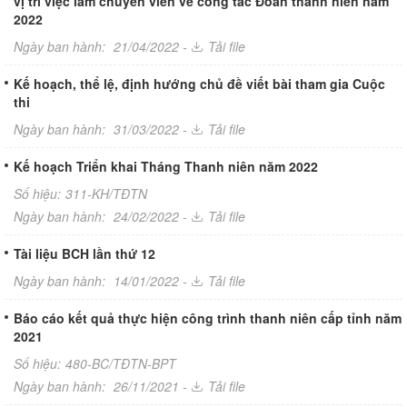
vị trí việc làm chuyên viên về công tác Đoàn thanh niên năm
2022
Ngày ban hành:
21/04/2022 -
Tải file
Kế hoạch, thể lệ, định hướng chủ đề viết bài tham gia Cuộc
thi
Ngày ban hành:
31/03/2022 -
Tải file
Kế hoạch Triển khai Tháng Thanh niên năm 2022
Số hiệu:
311-KH/TĐTN
Ngày ban hành:
24/02/2022 -
Tải file
Tài liệu BCH lần thứ 12
Ngày ban hành:
14/01/2022 -
Tải file
Báo cáo kết quả thực hiện công trình thanh niên cấp tỉnh năm
2021
Số hiệu:
480-BC/TĐTN-BPT
Ngày ban hành:
26/11/2021 -
Tải file