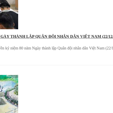
 THÀNH LẬP QUÂN ĐỘI NHÂN DÂN VIỆT NAM (22/12/194
ền kỷ niệm 80 năm Ngày thành lập Quân đội nhân dân Việt Nam (22/1