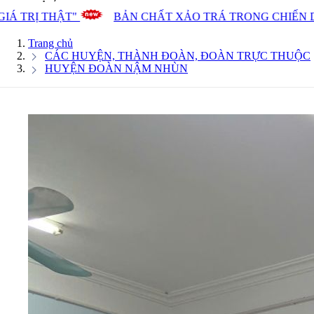
BẢN CHẤT XẢO TRÁ TRONG CHIẾN DỊCH BÔI NHỌ 
Trang chủ
CÁC HUYỆN, THÀNH ĐOÀN, ĐOÀN TRỰC THUỘC
HUYỆN ĐOÀN NẬM NHÙN