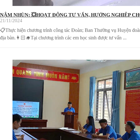
NẬM NHÙN: 💥HOẠT ĐỘNG TƯ VẤN, HƯỚNG NGHIỆP CH
21/11/2024
📋Thực hiện chương trình công tác Đoàn; Ban Thường vụ Huyện đoàn
địa bàn.👩🏻‍🎓Tại chương trình các em học sinh được tư vấn ...