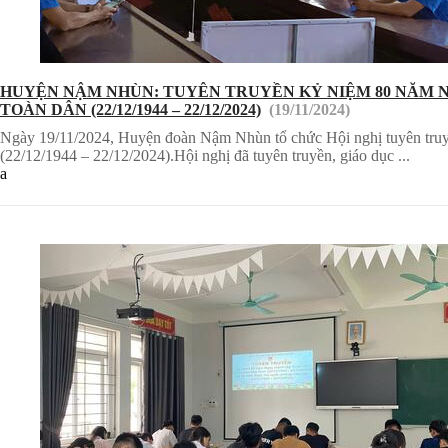
HUYỆN NẬM NHÙN: TUYÊN TRUYỀN KỶ NIỆM 80 NĂM NGÀY
TOÀN DÂN (22/12/1944 – 22/12/2024)
(19/11/2024)
Ngày 19/11/2024, Huyện đoàn Nậm Nhùn tổ chức Hội nghị tuyên truy
(22/12/1944 – 22/12/2024).Hội nghị đã tuyên truyền, giáo dục ...
a