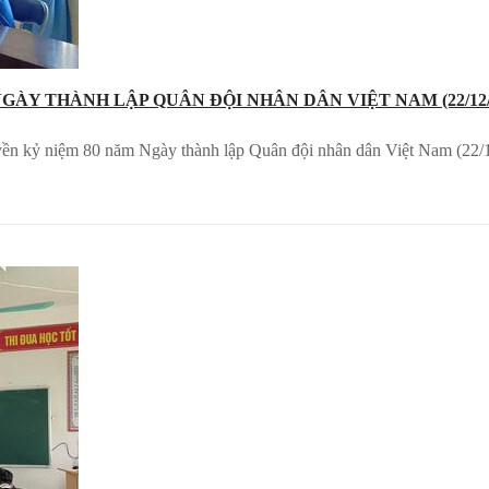
 THÀNH LẬP QUÂN ĐỘI NHÂN DÂN VIỆT NAM (22/12/194
ền kỷ niệm 80 năm Ngày thành lập Quân đội nhân dân Việt Nam (22/