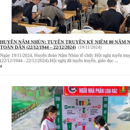
HUYỆN NẬM NHÙN: TUYÊN TRUYỀN KỶ NIỆM 80 NĂM NGÀY
TOÀN DÂN (22/12/1944 – 22/12/2024)
(19/11/2024)
Ngày 19/11/2024, Huyện đoàn Nậm Nhùn tổ chức Hội nghị tuyên truy
(22/12/1944 - 22/12/2024).Hội nghị đã tuyên truyền, giáo dục ...
a