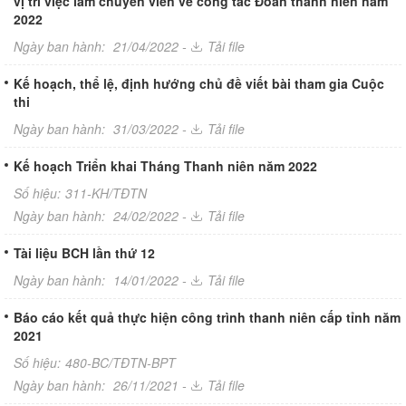
vị trí việc làm chuyên viên về công tác Đoàn thanh niên năm
2022
Ngày ban hành:
21/04/2022 -
Tải file
Kế hoạch, thể lệ, định hướng chủ đề viết bài tham gia Cuộc
thi
Ngày ban hành:
31/03/2022 -
Tải file
Kế hoạch Triển khai Tháng Thanh niên năm 2022
Số hiệu:
311-KH/TĐTN
Ngày ban hành:
24/02/2022 -
Tải file
Tài liệu BCH lần thứ 12
Ngày ban hành:
14/01/2022 -
Tải file
Báo cáo kết quả thực hiện công trình thanh niên cấp tỉnh năm
2021
Số hiệu:
480-BC/TĐTN-BPT
Ngày ban hành:
26/11/2021 -
Tải file