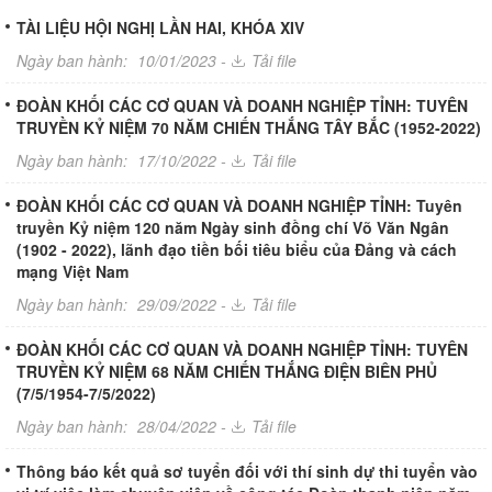
TÀI LIỆU HỘI NGHỊ LẦN HAI, KHÓA XIV
Ngày ban hành:
10/01/2023 -
Tải file
ĐOÀN KHỐI CÁC CƠ QUAN VÀ DOANH NGHIỆP TỈNH: TUYÊN
TRUYỀN KỶ NIỆM 70 NĂM CHIẾN THẮNG TÂY BẮC (1952-2022)
Ngày ban hành:
17/10/2022 -
Tải file
ĐOÀN KHỐI CÁC CƠ QUAN VÀ DOANH NGHIỆP TỈNH: Tuyên
truyền Kỷ niệm 120 năm Ngày sinh đồng chí Võ Văn Ngân
(1902 - 2022), lãnh đạo tiền bối tiêu biểu của Đảng và cách
mạng Việt Nam
Ngày ban hành:
29/09/2022 -
Tải file
ĐOÀN KHỐI CÁC CƠ QUAN VÀ DOANH NGHIỆP TỈNH: TUYÊN
TRUYỀN KỶ NIỆM 68 NĂM CHIẾN THẮNG ĐIỆN BIÊN PHỦ
(7/5/1954-7/5/2022)
Ngày ban hành:
28/04/2022 -
Tải file
Thông báo kết quả sơ tuyển đối với thí sinh dự thi tuyển vào