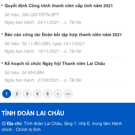
Quyết định Công trình thanh niên cấp tỉnh năm 2021
Số hiệu:
290-QĐ/TĐTN-BPT
Ngày ban hành:
24/11/2021 -
Tải file
Báo cáo công tác Đoàn kết tập hợp thanh niên năm 2021
Số hiệu:
Số 11-BC/UBH, ngày 19/11/2021
Ngày ban hành:
19/11/2021 -
Tải file
Kế hoạch tổ chức Ngày hội Thanh niên Lai Châu
Số hiệu:
24-KH/UBH
Ngày ban hành:
27/09/2021 -
Tải file
1
2
3
4
5
»
»»
TỈNH ĐOÀN LAI CHÂU
Địa chỉ:
Tỉnh đoàn Lai Châu, tầng 7, nhà E, trung tâm Hành
chính - Chính trị tỉnh