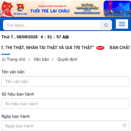
Togg
navi
AM
Thứ 7 , 08/08/2026
4
:
51
:
58
, THI THẬT, NHÂN TÀI THẬT VÀ GIÁ TRỊ THẬT"
BẢN CHẤT 
Trang chủ
Văn bản
Quyết định
Tên văn bản
Số hiệu ban hành
Ngày ban hành