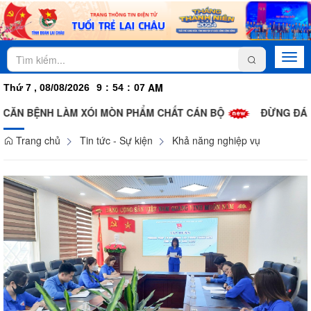
Togg
navi
AM
Thứ 7 , 08/08/2026
9
:
54
:
07
ĂN BỆNH LÀM XÓI MÒN PHẨM CHẤT CÁN BỘ
ĐỪNG ĐÁNH ĐỒ
Trang chủ
Tin tức - Sự kiện
Khả năng nghiệp vụ