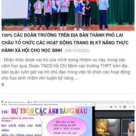
100% CÁC ĐOÀN TRƯỜNG TRÊN ĐỊA BÀN THÀNH PHỐ LAI
CHÂU TỔ CHỨC CÁC HOẠT ĐỘNG TRANG BỊ KỸ NĂNG THỰC
HÀNH XÃ HỘI CHO HỌC SINH
(08/10/2022)
Nhận thức được vai trò của mình trong nhiệm vụ này, trong các
năm học qua, Đoàn TNCS Hồ Chí Minh các trường THPT trên địa
bàn quận luôn giữ vai trò chủ đạo trong việc tổ chức các hoạt động
cho học sinh nhằm rèn luyện kỹ năng ...
a