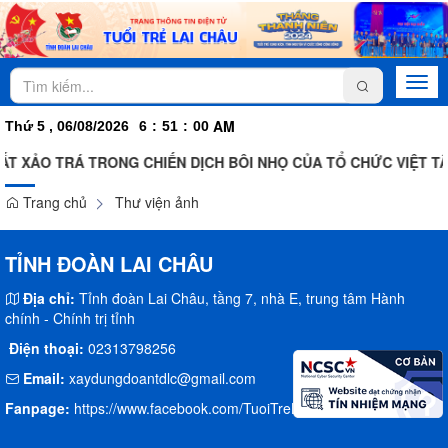
Togg
navi
AM
Thứ 5 , 06/08/2026
6
:
51
:
00
T XẢO TRÁ TRONG CHIẾN DỊCH BÔI NHỌ CỦA TỔ CHỨC VIỆT T
Trang chủ
Thư viện ảnh
TỈNH ĐOÀN LAI CHÂU
Địa chỉ:
Tỉnh đoàn Lai Châu, tầng 7, nhà E, trung tâm Hành
chính - Chính trị tỉnh
Điện thoại:
02313798256
Email:
xaydungdoantdlc@gmail.com
Fanpage:
https://www.facebook.com/TuoiTreLaiChau