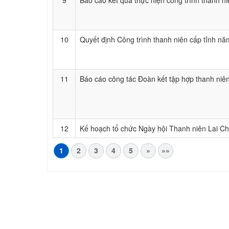
9
Báo cáo kết quả thực hiện công trình thanh n
10
Quyết định Công trình thanh niên cấp tỉnh n
11
Báo cáo công tác Đoàn kết tập hợp thanh ni
12
Kế hoạch tổ chức Ngày hội Thanh niên Lai C
1
2
3
4
5
»
»»