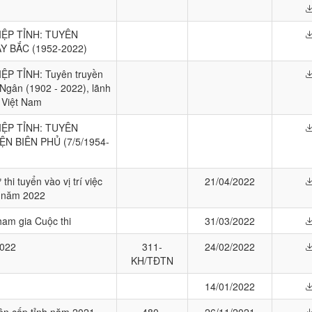
NH TRỊ
ỆP TỈNH: TUYÊN
IẾN PHÁP LUẬT
 BẮC (1952-2022)
 TỈNH: Tuyên truyền
Ngân (1902 - 2022), lãnh
g Việt Nam
ỆP TỈNH: TUYÊN
N BIÊN PHỦ (7/5/1954-
thi tuyển vào vị trí việc
21/04/2022
n năm 2022
tham gia Cuộc thi
31/03/2022
2022
311-
24/02/2022
KH/TĐTN
14/01/2022