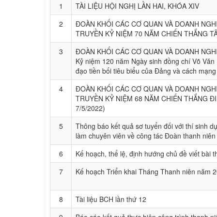
1
TÀI LIỆU HỘI NGHỊ LẦN HAI, KHÓA XIV
THI TRỰC TUYẾN
4 BÀI HỌC LÝ LUẬN CHÍ
2
ĐOÀN KHỐI CÁC CƠ QUAN VÀ DOANH NGHI
TUYÊN TRUYỀN, PHỔ B
TRUYỀN KỶ NIỆM 70 NĂM CHIẾN THẮNG TÂY
3
ĐOÀN KHỐI CÁC CƠ QUAN VÀ DOANH NGHIỆP
Kỷ niệm 120 năm Ngày sinh đồng chí Võ Văn 
đạo tiền bối tiêu biểu của Đảng và cách mạn
4
ĐOÀN KHỐI CÁC CƠ QUAN VÀ DOANH NGHI
TRUYỀN KỶ NIỆM 68 NĂM CHIẾN THẮNG ĐIỆ
7/5/2022)
5
Thông báo kết quả sơ tuyển đối với thí sinh dự 
làm chuyên viên về công tác Đoàn thanh niê
6
Kế hoạch, thể lệ, định hướng chủ đề viết bài 
7
Kế hoạch Triển khai Tháng Thanh niên năm 
8
Tài liệu BCH lần thứ 12