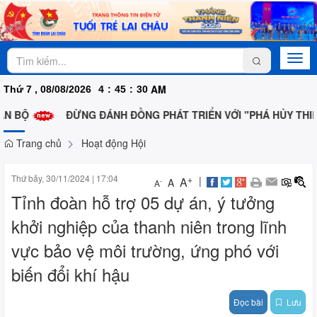
Togg
navi
AM
Thứ 7 , 08/08/2026
4
:
45
:
30
N BỘ
ĐỪNG ĐÁNH ĐỒNG PHÁT TRIỂN VỚI "PHÁ HỦY THIÊN
Trang chủ
Hoạt động Hội
Thứ bảy, 30/11/2024
|
17:04
+
|
A
A
-
A
Tỉnh đoàn hỗ trợ 05 dự án, ý tưởng
khởi nghiệp của thanh niên trong lĩnh
vực bảo vệ môi trường, ứng phó với
biến đổi khí hậu
Đọc bài
Lưu