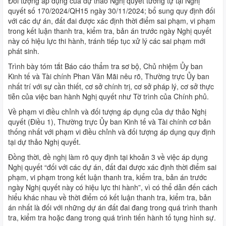
Đối tượng áp dụng của dự thảo Nghị quyết tương tự tại Nghị
quyết số 170/2024/QH15 ngày 30/11/2024; bổ sung quy định đối
với các dự án, đất đai được xác định thời điểm sai phạm, vi phạm
trong kết luận thanh tra, kiểm tra, bản án trước ngày Nghị quyết
này có hiệu lực thi hành, tránh tiếp tục xử lý các sai phạm mới
phát sinh.
Trình bày tóm tắt Báo cáo thẩm tra sơ bộ, Chủ nhiệm Ủy ban
Kinh tế và Tài chính Phan Văn Mãi nêu rõ, Thường trực Ủy ban
nhất trí với sự cần thiết, cơ sở chính trị, cơ sở pháp lý, cơ sở thực
tiễn của việc ban hành Nghị quyết như Tờ trình của Chính phủ.
Về phạm vi điều chỉnh và đối tượng áp dụng của dự thảo Nghị
quyết (Điều 1), Thường trực Ủy ban Kinh tế và Tài chính cơ bản
thống nhất với phạm vi điều chỉnh và đối tượng áp dụng quy định
tại dự thảo Nghị quyết.
Đồng thời, đề nghị làm rõ quy định tại khoản 3 về việc áp dụng
Nghị quyết “đối với các dự án, đất đai được xác định thời điểm sai
phạm, vi phạm trong kết luận thanh tra, kiểm tra, bản án trước
ngày Nghị quyết này có hiệu lực thi hành”, vì có thể dẫn đến cách
hiểu khác nhau về thời điểm có kết luận thanh tra, kiểm tra, bản
án nhất là đối với những dự án đất đai đang trong quá trình thanh
tra, kiểm tra hoặc đang trong quá trình tiến hành tố tụng hình sự.