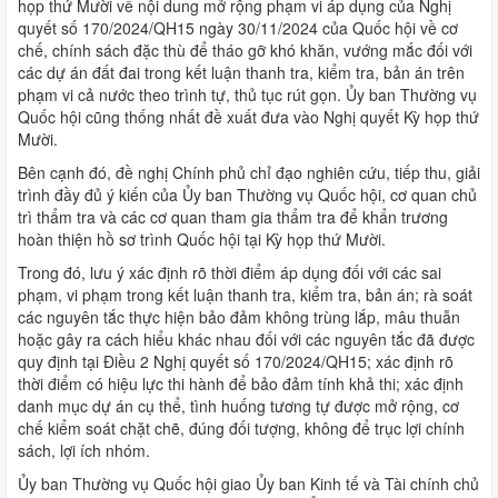
họp thứ Mười về nội dung mở rộng phạm vi áp dụng của Nghị
quyết số 170/2024/QH15 ngày 30/11/2024 của Quốc hội về cơ
chế, chính sách đặc thù để tháo gỡ khó khăn, vướng mắc đối với
các dự án đất đai trong kết luận thanh tra, kiểm tra, bản án trên
phạm vi cả nước theo trình tự, thủ tục rút gọn. Ủy ban Thường vụ
Quốc hội cũng thống nhất đề xuất đưa vào Nghị quyết Kỳ họp thứ
Mười.
Bên cạnh đó, đề nghị Chính phủ chỉ đạo nghiên cứu, tiếp thu, giải
trình đầy đủ ý kiến của Ủy ban Thường vụ Quốc hội, cơ quan chủ
trì thẩm tra và các cơ quan tham gia thẩm tra để khẩn trương
hoàn thiện hồ sơ trình Quốc hội tại Kỳ họp thứ Mười.
Trong đó, lưu ý xác định rõ thời điểm áp dụng đối với các sai
phạm, vi phạm trong kết luận thanh tra, kiểm tra, bản án; rà soát
các nguyên tắc thực hiện bảo đảm không trùng lắp, mâu thuẫn
hoặc gây ra cách hiểu khác nhau đối với các nguyên tắc đã được
quy định tại Điều 2 Nghị quyết số 170/2024/QH15; xác định rõ
thời điểm có hiệu lực thi hành để bảo đảm tính khả thi; xác định
danh mục dự án cụ thể, tình huống tương tự được mở rộng, cơ
chế kiểm soát chặt chẽ, đúng đối tượng, không để trục lợi chính
sách, lợi ích nhóm.
Ủy ban Thường vụ Quốc hội giao Ủy ban Kinh tế và Tài chính chủ