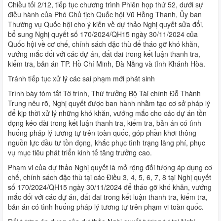
Chiều tối 2/12, tiếp tục chương trình Phiên họp thứ 52, dưới sự
điều hành của Phó Chủ tịch Quốc hội Vũ Hồng Thanh, Ủy ban
Thường vụ Quốc hội cho ý kiến về dự thảo Nghị quyết sửa đổi,
bổ sung Nghị quyết số 170/2024/QH15 ngày 30/11/2024 của
Quốc hội về cơ chế, chính sách đặc thù để tháo gỡ khó khăn,
vướng mắc đối với các dự án, đất đai trong kết luận thanh tra,
kiểm tra, bản án TP. Hồ Chí Minh, Đà Nẵng và tỉnh Khánh Hòa.
Tránh tiếp tục xử lý các sai phạm mới phát sinh
Trình bày tóm tắt Tờ trình, Thứ trưởng Bộ Tài chính Đỗ Thành
Trung nêu rõ, Nghị quyết được ban hành nhằm tạo cơ sở pháp lý
để kịp thời xử lý những khó khăn, vướng mắc cho các dự án tồn
đọng kéo dài trong kết luận thanh tra, kiểm tra, bản án có tình
huống pháp lý tương tự trên toàn quốc, góp phần khơi thông
nguồn lực đầu tư tồn đọng, khắc phục tình trạng lãng phí, phục
vụ mục tiêu phát triển kinh tế tăng trưởng cao.
Phạm vi của dự thảo Nghị quyết là mở rộng đối tượng áp dụng cơ
chế, chính sách đặc thù tại các Điều 3, 4, 5, 6, 7, 8 tại Nghị quyết
số 170/2024/QH15 ngày 30/11/2024 để tháo gỡ khó khăn, vướng
mắc đối với các dự án, đất đai trong kết luận thanh tra, kiểm tra,
bản án có tình huống pháp lý tương tự trên phạm vi toàn quốc.