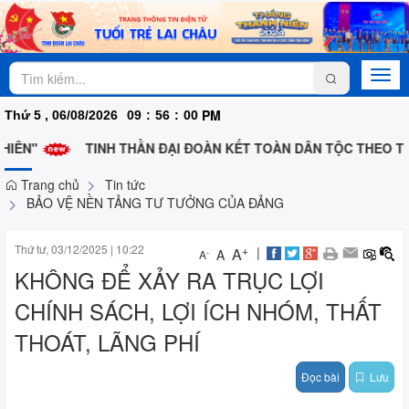
Togg
navi
PM
Thứ 5 , 06/08/2026
09
:
56
:
00
IÊN"
TINH THẦN ĐẠI ĐOÀN KẾT TOÀN DÂN TỘC THEO TƯ
Trang chủ
Tin tức
BẢO VỆ NỀN TẢNG TƯ TƯỞNG CỦA ĐẢNG
Thứ tư, 03/12/2025
|
10:22
+
|
A
A
-
A
KHÔNG ĐỂ XẢY RA TRỤC LỢI
CHÍNH SÁCH, LỢI ÍCH NHÓM, THẤT
THOÁT, LÃNG PHÍ
Đọc bài
Lưu