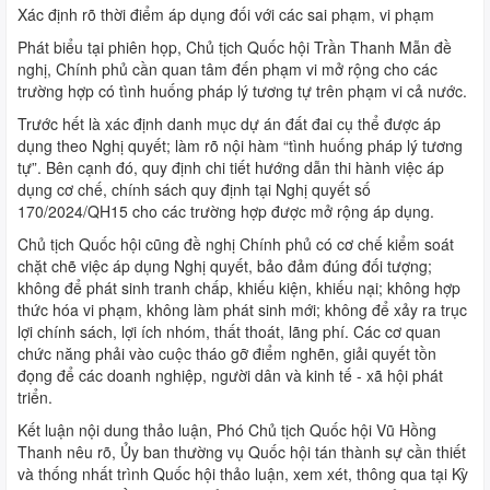
Xác định rõ thời điểm áp dụng đối với các sai phạm, vi phạm
Phát biểu tại phiên họp, Chủ tịch Quốc hội Trần Thanh Mẫn đề
nghị, Chính phủ cần quan tâm đến phạm vi mở rộng cho các
trường hợp có tình huống pháp lý tương tự trên phạm vi cả nước.
Trước hết là xác định danh mục dự án đất đai cụ thể được áp
dụng theo Nghị quyết; làm rõ nội hàm “tình huống pháp lý tương
tự”. Bên cạnh đó, quy định chi tiết hướng dẫn thi hành việc áp
dụng cơ chế, chính sách quy định tại Nghị quyết số
170/2024/QH15 cho các trường hợp được mở rộng áp dụng.
Chủ tịch Quốc hội cũng đề nghị Chính phủ có cơ chế kiểm soát
chặt chẽ việc áp dụng Nghị quyết, bảo đảm đúng đối tượng;
không để phát sinh tranh chấp, khiếu kiện, khiếu nại; không hợp
thức hóa vi phạm, không làm phát sinh mới; không để xảy ra trục
lợi chính sách, lợi ích nhóm, thất thoát, lãng phí. Các cơ quan
chức năng phải vào cuộc tháo gỡ điểm nghẽn, giải quyết tồn
đọng để các doanh nghiệp, người dân và kinh tế - xã hội phát
triển.
Kết luận nội dung thảo luận, Phó Chủ tịch Quốc hội Vũ Hồng
Thanh nêu rõ, Ủy ban thường vụ Quốc hội tán thành sự cần thiết
và thống nhất trình Quốc hội thảo luận, xem xét, thông qua tại Kỳ