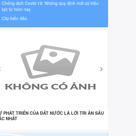
Chống dịch Covid-19: Những quy định mới có hiệu
lực từ hôm nay
Clip biển đảo
Ự PHÁT TRIỂN CỦA ĐẤT NƯỚC LÀ LỜI TRI ÂN SÂU
“Uống nư
ẮC NHẤT