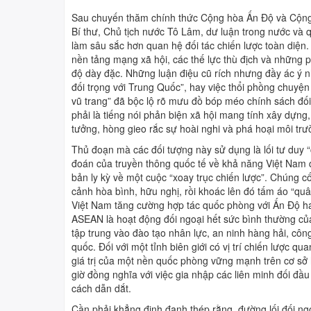
THI TRỰC TUYẾN
4 BÀI HỌC LÝ LUẬN CHÍ
Sau chuyến thăm chính thức Cộng hòa Ấn Độ và Cộng
Bí thư, Chủ tịch nước Tô Lâm, dư luận trong nước và 
TUYÊN TRUYỀN, PHỔ B
làm sâu sắc hơn quan hệ đối tác chiến lược toàn diện.
nền tảng mạng xã hội, các thế lực thù địch và những phầ
độ dày đặc. Những luận điệu cũ rích nhưng đầy ác ý 
đối trọng với Trung Quốc”, hay việc thổi phồng chuy
vũ trang” đã bộc lộ rõ mưu đồ bóp méo chính sách đố
phải là tiếng nói phản biện xã hội mang tính xây dựn
tưởng, hòng gieo rắc sự hoài nghi và phá hoại môi trư
Thủ đoạn mà các đối tượng này sử dụng là lối tư duy “c
đoán của truyền thông quốc tế về khả năng Việt Nam q
bản ly kỳ về một cuộc “xoay trục chiến lược”. Chúng cố
cảnh hòa bình, hữu nghị, rồi khoác lên đó tấm áo “qu
Việt Nam tăng cường hợp tác quốc phòng với Ấn Độ ha
ASEAN là hoạt động đối ngoại hết sức bình thường củ
tập trung vào đào tạo nhân lực, an ninh hàng hải, cô
quốc. Đối với một tỉnh biên giới có vị trí chiến lược q
giá trị của một nền quốc phòng vững mạnh trên cơ sở
giờ đồng nghĩa với việc gia nhập các liên minh đối đầ
cách dẫn dắt.
Cần phải khẳng định đanh thép rằng, đường lối đối ng