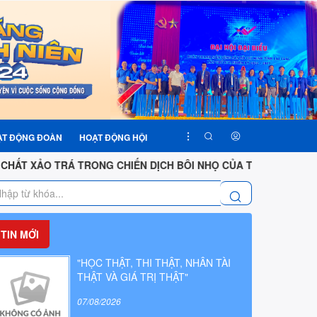
ẠT ĐỘNG ĐOÀN
HOẠT ĐỘNG HỘI
 TRÁ TRONG CHIẾN DỊCH BÔI NHỌ CỦA TỔ CHỨC VIỆT TÂN
TIN MỚI
"HỌC THẬT, THI THẬT, NHÂN TÀI
THẬT VÀ GIÁ TRỊ THẬT"
07/08/2026