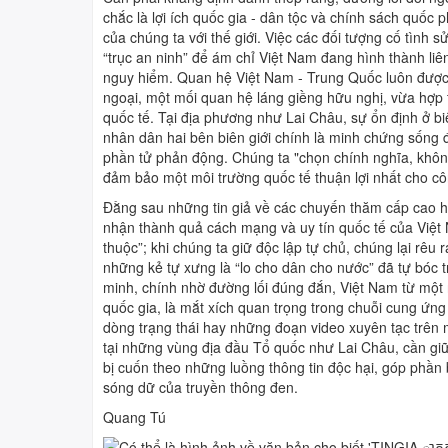
chắc là lợi ích quốc gia - dân tộc và chính sách quốc
của chúng ta với thế giới. Việc các đối tượng cố tình s
“trục an ninh” để ám chỉ Việt Nam đang hình thành liê
nguy hiểm. Quan hệ Việt Nam - Trung Quốc luôn được 
ngoại, một mối quan hệ láng giềng hữu nghị, vừa hợp 
quốc tế. Tại địa phương như Lai Châu, sự ổn định ở bi
nhân dân hai bên biên giới chính là minh chứng sống đ
phần tử phản động. Chúng ta "chọn chính nghĩa, không
đảm bảo một môi trường quốc tế thuận lợi nhất cho cô
Đằng sau những tin giả về các chuyến thăm cấp cao h
nhận thành quả cách mạng và uy tín quốc tế của Việt 
thuộc”; khi chúng ta giữ độc lập tự chủ, chúng lại rêu 
những kẻ tự xưng là “lo cho dân cho nước” đã tự bóc 
minh, chính nhờ đường lối đúng đắn, Việt Nam từ một 
quốc gia, là mắt xích quan trọng trong chuỗi cung ứn
dòng trạng thái hay những đoạn video xuyên tạc trên m
tại những vùng địa đầu Tổ quốc như Lai Châu, cần giữ 
bị cuốn theo những luồng thông tin độc hại, góp phầ
sóng dữ của truyền thông đen.
Quang Tú