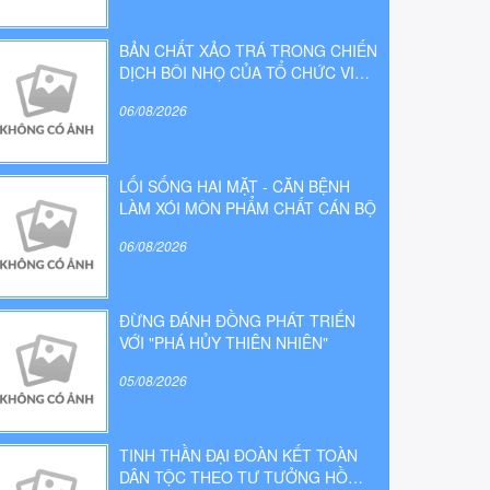
BẢN CHẤT XẢO TRÁ TRONG CHIẾN
DỊCH BÔI NHỌ CỦA TỔ CHỨC VIỆT
TÂN
06/08/2026
LỐI SỐNG HAI MẶT - CĂN BỆNH
LÀM XÓI MÒN PHẨM CHẤT CÁN BỘ
06/08/2026
ĐỪNG ĐÁNH ĐỒNG PHÁT TRIỂN
VỚI "PHÁ HỦY THIÊN NHIÊN"
05/08/2026
TINH THẦN ĐẠI ĐOÀN KẾT TOÀN
DÂN TỘC THEO TƯ TƯỞNG HỒ