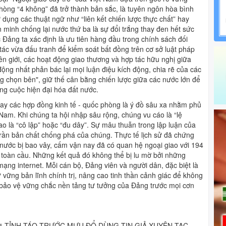
 phòng “4 không” đã trở thành bản sắc, là tuyên ngôn hòa bình
ử dụng các thuật ngữ như “liên kết chiến lược thực chất” hay
n minh chống lại nước thứ ba là sự đổi trắng thay đen hết sức
Đảng ta xác định là ưu tiên hàng đầu trong chính sách đối
tác vừa đấu tranh để kiểm soát bất đồng trên cơ sở luật pháp
ên giới, các hoạt động giao thương và hợp tác hữu nghị giữa
ộng nhất phản bác lại mọi luận điệu kích động, chia rẽ của các
 chọn bên", giữ thế cân bằng chiến lược giữa các nước lớn để
ng cuộc hiện đại hóa đất nước.
ay các hợp đồng kinh tế - quốc phòng là ý đồ sâu xa nhằm phủ
Nam. Khi chúng ta hội nhập sâu rộng, chúng vu cáo là “lệ
rao là “cô lập” hoặc “đu dây”. Sự mâu thuẫn trong lập luận của
trần bản chất chống phá của chúng. Thực tế lịch sử đã chứng
nước bị bao vây, cấm vận nay đã có quan hệ ngoại giao với 194
g toàn cầu. Những kết quả đó không thể bị lu mờ bởi những
ạng internet. Mỗi cán bộ, Đảng viên và người dân, đặc biệt là
vững bản lĩnh chính trị, nâng cao tinh thần cảnh giác để không
n bảo vệ vững chắc nền tảng tư tưởng của Đảng trước mọi cơn