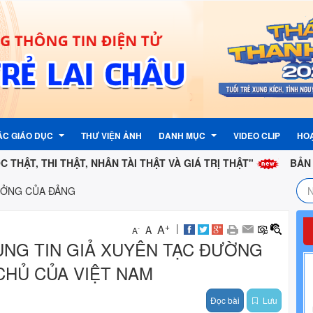
ÁC GIÁO DỤC
THƯ VIỆN ẢNH
DANH MỤC
VIDEO CLIP
HO
HI THẬT, NHÂN TÀI THẬT VÀ GIÁ TRỊ THẬT"
BẢN CHẤT XẢO
ƯỞNG CỦA ĐẢNG
TƯỞNG CỦA ĐẢNG
ẬN PHẢN ÁNH, KIẾN NGHỊ
LỊCH CÔNG TÁC
G ĐOÀN
 PHẢN ÁNH , KIẾN NGHỊ
LIÊN KẾT TRANG TIN ĐIỆN TỬ
+
|
A
A
-
A
ÙNG TIN GIẢ XUYÊN TẠC ĐƯỜNG
G
TỈNH
THƯ ĐIỆN TỬ CÔNG VỤ
 CHỦ CỦA VIỆT NAM
G NƯỚC
PHẦN MỀM QUẢN LÍ VĂN BẢN
Đọc bài
Lưu
I KỲ
 ĐỘI
 NHI ĐỒNG