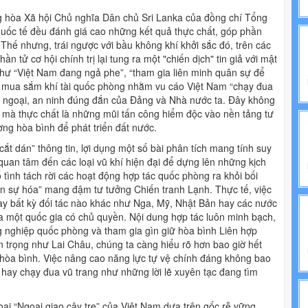
NH TRỊ
 hòa Xã hội Chủ nghĩa Dân chủ Sri Lanka của đồng chí Tổng
quốc tế đều đánh giá cao những kết quả thực chất, góp phần
IẾN PHÁP LUẬT
 Thế nhưng, trái ngược với bầu không khí khởi sắc đó, trên các
n tử cơ hội chính trị lại tung ra một "chiến dịch" tin giả với mật
như “Việt Nam đang ngả phe”, “tham gia liên minh quân sự để
ện mua sắm khí tài quốc phòng nhằm vu cáo Việt Nam “chạy đua
i ngoại, an ninh đúng đắn của Đảng và Nhà nước ta. Đây không
g, mà thực chất là những mũi tấn công hiểm độc vào nền tảng tư
ờng hòa bình để phát triển đất nước.
ắt dán” thông tin, lợi dụng một số bài phân tích mang tính suy
uan tâm đến các loại vũ khí hiện đại để dựng lên những kịch
 tình tách rời các hoạt động hợp tác quốc phòng ra khỏi bối
ân sự hóa” mang đậm tư tưởng Chiến tranh Lạnh. Thực tế, việc
y bất kỳ đối tác nào khác như Nga, Mỹ, Nhật Bản hay các nước
a một quốc gia có chủ quyền. Nội dung hợp tác luôn minh bạch,
ng nghiệp quốc phòng và tham gia gìn giữ hòa bình Liên hợp
uan trọng như Lai Châu, chúng ta càng hiểu rõ hơn bao giờ hết
 hòa bình. Việc nâng cao năng lực tự vệ chính đáng không bao
u hay chạy đua vũ trang như những lời lẽ xuyên tạc đang tìm
oại “Ngoại giao cây tre” của Việt Nam dựa trên gốc rễ vững