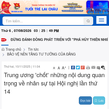
Togg
navi
PM
Thứ 6 , 07/08/2026
03
:
25
:
50
ĐỪNG ĐÁNH ĐỒNG PHÁT TRIỂN VỚI "PHÁ HỦY THIÊN NHIÊ
Trang chủ
Tin tức
BẢO VỆ NỀN TẢNG TƯ TƯỞNG CỦA ĐẢNG
Thứ hai, 10/11/2025
|
11:04
+
|
A
A
-
A
Trung ương 'chốt' những nội dung quan
trọng về nhân sự tại Hội nghị lần thứ
14
Đọc bài
Lưu