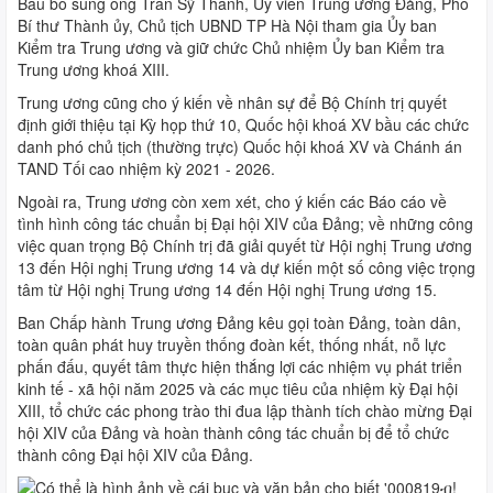
Bầu bổ sung ông Trần Sỹ Thanh, Ủy viên Trung ương Đảng, Phó
Bí thư Thành ủy, Chủ tịch UBND TP Hà Nội tham gia Ủy ban
Kiểm tra Trung ương và giữ chức Chủ nhiệm Ủy ban Kiểm tra
Trung ương khoá XIII.
Trung ương cũng cho ý kiến về nhân sự để Bộ Chính trị quyết
định giới thiệu tại Kỳ họp thứ 10, Quốc hội khoá XV bầu các chức
danh phó chủ tịch (thường trực) Quốc hội khoá XV và Chánh án
TAND Tối cao nhiệm kỳ 2021 - 2026.
Ngoài ra, Trung ương còn xem xét, cho ý kiến các Báo cáo về
tình hình công tác chuẩn bị Đại hội XIV của Đảng; về những công
việc quan trọng Bộ Chính trị đã giải quyết từ Hội nghị Trung ương
13 đến Hội nghị Trung ương 14 và dự kiến một số công việc trọng
tâm từ Hội nghị Trung ương 14 đến Hội nghị Trung ương 15.
Ban Chấp hành Trung ương Đảng kêu gọi toàn Đảng, toàn dân,
toàn quân phát huy truyền thống đoàn kết, thống nhất, nỗ lực
phấn đấu, quyết tâm thực hiện thắng lợi các nhiệm vụ phát triển
kinh tế - xã hội năm 2025 và các mục tiêu của nhiệm kỳ Đại hội
XIII, tổ chức các phong trào thi đua lập thành tích chào mừng Đại
hội XIV của Đảng và hoàn thành công tác chuẩn bị để tổ chức
thành công Đại hội XIV của Đảng.