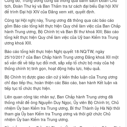
Cùng đó, Trung ương cũng đã thông qua danh sách Đoàn Chủ
tịch, Đoàn Thư ký và Ban Thẩm tra tư cách đại biểu Đại hội XIV
để trình Đại hội XIV của Đảng xem xét, quyết định.
Cũng tại Hội nghị này, Trung ương đã thông qua các báo cáo
gồm Báo cáo tổng kết thực hiện Quy chế làm việc của Ban Chấp
hành Trung ương, Bộ Chính trị và Ban Bí thư khoá XIII; Báo cáo
tổng kết thực hiện Quy chế làm việc của Uỷ ban Kiểm tra Trung
ương khoá XIII.
Báo cáo tổng kết thực hiện Nghị quyết 18-NQ/TW, ngày
25/10/2017 của Ban Chấp hành Trung ương Đảng khoá XII một
số vấn đề về tiếp tục đổi mới, sắp xếp tổ chức bộ máy của hệ
thống chính trị tinh gọn, hoạt động hiệu lực, hiệu quả.
Bộ Chính trị được giao căn cứ ý kiến thảo luận của Trung ương
chỉ đạo tiếp thu, hoàn thiện các Báo cáo, ban hành Kết luận và
tiếp tục tổ chức thực hiện.
Liên quan công tác nhân sự, Ban Chấp hành Trung ương đã
thống nhất để ông Nguyễn Duy Ngọc, Ủy viên Bộ Chính trị, Chủ
nhiệm Ủy ban Kiểm tra Trung ương, Bí thư Thành ủy Hà Nội thôi
tham gia Ủy ban Kiểm tra Trung ương và thôi giữ chức Chủ
nhiệm Ủy ban Kiểm tra Trung ương.