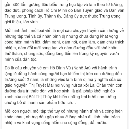
gần 400 tấm gương tiêu biểu trong học tập và làm theo tư tưởng,
đạo đức, phong cách Hồ Chí Minh do Ban Tuyên giáo và Dân vận
Trung ương, Tỉnh ủy, Thành ủy, Đảng ủy trực thuộc Trung ương
giới thiệu, tôn vinh.
Mỗi hình ảnh, mỗi bài viết là một câu chuyện truyền cảm hứng về
những tập thể và cá nhân bình dị nhưng chứa đựng khát vọng
cống hiến mãnh liệt, dám nghĩ, dám nói, dám làm, dám chịu trách
nhiệm, dám đổi mới sáng tạo và dám đương đầu với khó khăn,
thử thách; chung sức, đồng lòng tiến lên trong kỷ nguyên vươn
mình của dân tộc.
Đó là câu chuyện về em Hồ Đình Vũ (Nghệ An) với hành trình
lặng lẽ đồng hành cùng người bạn khiếm thị trên con đường đến
trường suốt 2 năm; là những việc làm bình dị mà ý nghĩa của cô
giáo Nguyễn Thị Tuyết Mai nơi vùng núi xa xôi Lai Châu trên con
đường đưa tri thức đến với học sinh; là giải pháp khởi nghiệp
xanh của chị Bùi Thị Thủy khi biến những trái bưởi non tưởng
chừng bỏ đi thành sản phẩm hữu ích…
Mỗi con người, mỗi tập thể tuy có những hành trình và cống hiến
khác nhau, nhưng đều gặp nhau ở lòng nhân ái, tinh thần trách
nhiệm và khát vọng cống hiến cho cộng đồng, đất nước.