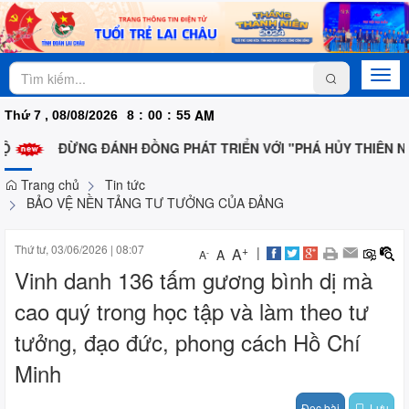
Togg
navi
AM
Thứ 7 , 08/08/2026
8
:
00
:
55
Ộ
ĐỪNG ĐÁNH ĐỒNG PHÁT TRIỂN VỚI "PHÁ HỦY THIÊN NH
Trang chủ
Tin tức
BẢO VỆ NỀN TẢNG TƯ TƯỞNG CỦA ĐẢNG
Thứ tư, 03/06/2026
|
08:07
+
|
A
A
-
A
Vinh danh 136 tấm gương bình dị mà
cao quý trong học tập và làm theo tư
tưởng, đạo đức, phong cách Hồ Chí
Minh
Đọc bài
Lưu