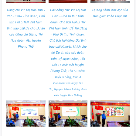
Đồng chí Vừ Thị Mai Dinh -
Các đồng chí: Vừ Thị Mai
Quang cảnh làm việc của
Phó Bí thư Tỉnh đoàn, Chủ
Dinh - Phó Bí thư Tỉnh
Ban giám khảo Cuộc thi
tịch Hội LHTN Việt Nam
đoàn, Chủ tịch Hội LHTN
tỉnh trao giải Ba cho Dự án
Việt Nam tỉnh; Bế Thị Bằng
của đồng chí
Giàng Thị
- Phó Bí thư Tỉnh đoàn,
Hoa đoàn viên huyện
Chủ tịch Hội đồng Đội tỉnh
Phong Thổ
trao giải Khuyến khích cho
06 Dự án của các đoàn
viên:
Lý Mạnh Quỳnh, Tẩn
huyện
Láo Tả đoàn viên
Phong Thổ;
Tẩn A Chánh,
Triệu A Lồng, Mùa A
Tủa
đoàn viên huyện Sìn
Hồ;
Nguyễn Mạnh Cường đoàn
viên huyện Tam Đường