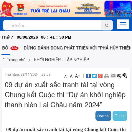
Togg
navi
PM
Thứ 7 , 08/08/2026
06
:
41
:
38
BỘ
ĐỪNG ĐÁNH ĐỒNG PHÁT TRIỂN VỚI "PHÁ HỦY THIÊN N
Trang chủ
KHỞI NGHIỆP - LẬP NGHIỆP
Thứ năm, 28/11/2024
|
22:53
+
|
A
A
-
A
09 dự án xuất sắc tranh tài tại vòng
Chung kết Cuộc thi “Dự án khởi nghiệp
thanh niên Lai Châu năm 2024”
Đọc bài
Lưu
09 dự án xuất sắc tranh tài tại vòng Chung kết Cuộc thi