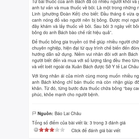
Từ bài thuốc của anh Bách đã có nhiều người khỏi và g
anh tư vấn và mua thuốc về bôi. Là một trong những n
Linh (phường Đoàn Kết) cho biết: Đầu tháng 6 vừa q
canh nóng đổ vào người nên bị bỏng. Được mọi người 
đây khám và lấy thuốc về bôi. Sau bôi 3 ngày vết bỏn
bỏng do anh Bách bào chế rất hiệu quả”.
Để thuốc bỏng gia truyền có thể giúp nhiều người ch
chuyên nghiệp, hiện đại từ quy trình chế biến đến đón
hướng dẫn sử dụng. Niềm vui nhân đôi với anh Bách
người biết đến và mua với số lượng tăng đều theo từn
và vết loét ngoài da Xuân Bách được Sở Y tế Lai Châu
Với lòng nhân ái của mình cùng mong muốn nhiều ngư
anh Bách không chỉ bán thuốc mà còn nhận giúp đỡ 
khăn. Từ đó, từng bước đưa thuốc chữa bỏng “bay cao
phúc, khỏe mạnh cho người bệnh.
Nguồn:
Báo Lai Châu
Tổng số điểm của bài viết là:
3
trong
3
đánh giá
Click để đánh giá bài viết