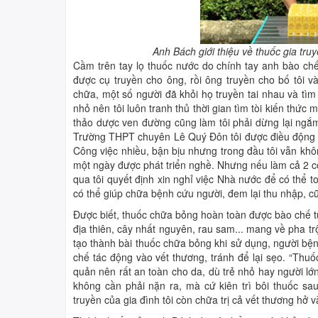
Anh Bách giới thiệu về thuốc gia tru
Cầm trên tay lọ thuốc nước do chính tay anh bào chế
được cụ truyền cho ông, rồi ông truyền cho bố tôi và
chữa, một số người đã khỏi họ truyền tai nhau và tì
nhỏ nên tôi luôn tranh thủ thời gian tìm tòi kiến thức 
thảo dược ven đường cũng làm tôi phải dừng lại ngắm 
Trường THPT chuyên Lê Quý Đôn tôi được điều động v
Công việc nhiều, bận bịu nhưng trong đầu tôi vẫn khô
một ngày được phát triển nghề. Nhưng nếu làm cả 2 cô
qua tôi quyết định xin nghỉ việc Nhà nước để có thể to
có thể giúp chữa bệnh cứu người, đem lại thu nhập, c
Được biết, thuốc chữa bỏng hoàn toàn được bào chế từ
địa thiên, cây nhất nguyên, rau sam... mang về pha tr
tạo thành bài thuốc chữa bỏng khi sử dụng, người bện
chế tác động vào vết thương, tránh để lại sẹo. “Thu
quản nên rất an toàn cho da, dù trẻ nhỏ hay người l
không cần phải nặn ra, mà cứ kiên trì bôi thuốc sa
truyền của gia đình tôi còn chữa trị cả vết thương hở v