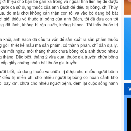
iới thiệu cho bạn bè gần xa trong và ngoài tỉnh liên hệ để được
gười đã sử dụng thuốc của anh Bách để điều trị bỏng, chị Thùy
ua, do mải chơi không cẩn thận con tôi va vào bố đang bê bát
giới thiệu về thuốc trị bỏng của anh Bách, tôi đã đưa con tới
g đã lành, không bị rộp nước, không bị sẹo. Tôi thấy thuốc trị
ữa khỏi, anh Bách đã đầu tư vốn để sản xuất ra sản phẩm thuốc
g gói, thiết kế mẫu mã sản phẩm, có thành phần, chỉ dẫn địa lý,
 khi mỗi ngày, mỗi tháng thuốc chữa bỏng của anh được nhiều
g tháng. Đặc biệt, tháng 2 vừa qua, thuốc gia truyền chữa bỏng
 cấp giấy chứng nhận bài thuốc gia truyền.
ời biết, sử dụng thuốc và chữa trị được cho nhiều người bệnh
điều trị miễn phí cho nhiều người bị bỏng có hoàn cảnh khó
, bay xa”, chữa cho nhiều người bệnh, đem lại cuộc sống hạnh