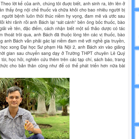
Theo lời kể của anh, chúng tôi đuợc biết, anh sinh ra, lớn lên ở
NH TRỊ
ần thấy ông nội chế thuốc và chữa khỏi cho bao nhiêu người bị
 người bệnh luôn thôi thúc niềm hy vọng, đam mê và ước sau
IẾN PHÁP LUẬT
ỗi khi rảnh rỗi anh Bách lại “sát cánh” bên ông bốc thuốc, bào
iải về tên, đặc điểm, cách nhận biết một số thảo dược có tác
thoát trôi qua, anh Bách đã thuộc lòng tên các vị thuốc, bào
g anh Bách vẫn phải gác lại niềm đam mê với nghề gia truyền,
i học xong Đại học Sư phạm Hà Nội 2, anh Bách xin vào giảng
t thời gian sau chuyển sang dạy ở Trường THPT chuyên Lê Quý
 tòi, học hỏi, nghiên cứu thêm trên các tạp chí, sách báo, trang
thức cho bản thân cũng như để có thể phát triển hơn nữa bài