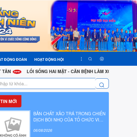
ẠT ĐỘNG ĐOÀN
HOẠT ĐỘNG HỘI
LỐI SỐNG HAI MẶT - CĂN BỆNH LÀM XÓI MÒN PHẨM CHẤT
TIN MỚI
BẢN CHẤT XẢO TRÁ TRONG CHIẾN
DỊCH BÔI NHỌ CỦA TỔ CHỨC VIỆT
TÂN
06/08/2026