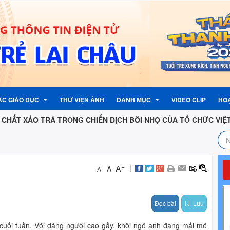
ÁC GIÁO DỤC
THƯ VIỆN ẢNH
DANH MỤC
VIDEO CLIP
HO
ẢO TRÁ TRONG CHIẾN DỊCH BÔI NHỌ CỦA TỔ CHỨC VIỆT TÂN
TƯỞNG CỦA ĐẢNG
ẬN PHẢN ÁNH, KIẾN NGHỊ
LỊCH CÔNG TÁC
G ĐOÀN
 PHẢN ÁNH , KIẾN NGHỊ
LIÊN KẾT TRANG TIN ĐIỆN TỬ
+
|
A
A
-
A
G
TỈNH
THƯ ĐIỆN TỬ CÔNG VỤ
Đọc bài
Lưu
G NƯỚC
PHẦN MỀM QUẢN LÍ VĂN BẢN
I KỲ
 ĐỘI
 NHI ĐỒNG
cuối tuần. Với dáng người cao gầy, khôi ngô anh đang mải mê