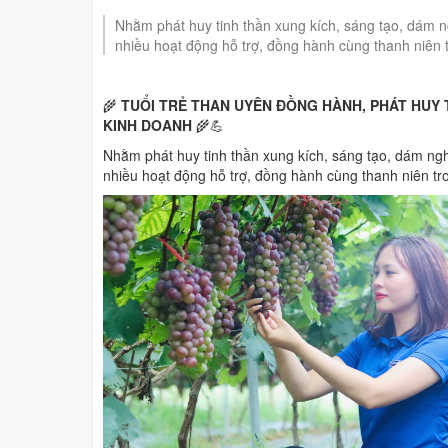
THI TRỰC TUYẾN
4 BÀI HỌC LÝ LUẬN CHÍ
Nhằm phát huy tinh thần xung kích, sáng tạo, dám n
nhiều hoạt động hỗ trợ, đồng hành cùng thanh niên t
TUYÊN TRUYỀN, PHỔ B
🌾
TUỔI TRẺ THAN UYÊN ĐỒNG HÀNH,
PHÁT HUY 
KINH DOANH
🌾💪
Nhằm phát huy tinh thần xung kích, sáng tạo, dám ngh
nhiều hoạt động hỗ trợ, đồng hành cùng thanh niên tr