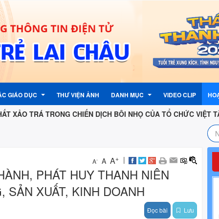
ÁC GIÁO DỤC
THƯ VIỆN ẢNH
DANH MỤC
VIDEO CLIP
HO
TRÁ TRONG CHIẾN DỊCH BÔI NHỌ CỦA TỔ CHỨC VIỆT TÂN
TƯỞNG CỦA ĐẢNG
ẬN PHẢN ÁNH, KIẾN NGHỊ
LỊCH CÔNG TÁC
G ĐOÀN
 PHẢN ÁNH , KIẾN NGHỊ
LIÊN KẾT TRANG TIN ĐIỆN TỬ
+
|
A
A
-
A
HÀNH, PHÁT HUY THANH NIÊN
G
TỈNH
THƯ ĐIỆN TỬ CÔNG VỤ
 SẢN XUẤT, KINH DOANH
G NƯỚC
PHẦN MỀM QUẢN LÍ VĂN BẢN
Đọc bài
Lưu
I KỲ
 ĐỘI
 NHI ĐỒNG