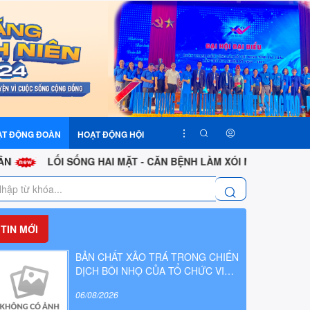
ẠT ĐỘNG ĐOÀN
HOẠT ĐỘNG HỘI
LỐI SỐNG HAI MẶT - CĂN BỆNH LÀM XÓI MÒN PHẨM CHẤT CÁN
TIN MỚI
BẢN CHẤT XẢO TRÁ TRONG CHIẾN
DỊCH BÔI NHỌ CỦA TỔ CHỨC VIỆT
TÂN
06/08/2026