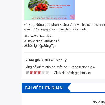
🌱 Hoạt động góp phần khẳng định vai trò của
thanh n
quê hương ngày càng giàu đẹp, văn minh.
#ĐoànXãThanUyên
#ThanhNiênLàmKinhTế
#KhởiNghiệpSángTạo
Tác giả:
Chử Lê Thiên Lý
Tổng số điểm của bài viết là:
3
trong
3
đánh giá
Click để đánh giá bài viết
BÀI VIẾT LIÊN QUAN
Nội dung