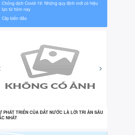
Chống dịch Covid-19: Những quy định mới có hiệu
lực từ hôm nay
Clip biển đảo
Ự PHÁT TRIỂN CỦA ĐẤT NƯỚC LÀ LỜI TRI ÂN SÂU
“Uống nư
ẮC NHẤT