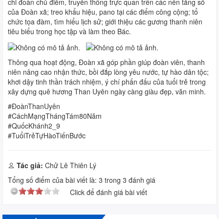
chi đoàn chủ điểm, truyền thông trực quan trên các nền tảng số
của Đoàn xã; treo khẩu hiệu, pano tại các điểm công cộng; tổ
chức tọa đàm, tìm hiểu lịch sử; giới thiệu các gương thanh niên
tiêu biểu trong học tập và làm theo Bác.
Thông qua hoạt động, Đoàn xã góp phần giúp đoàn viên, thanh
niên nâng cao nhận thức, bồi đắp lòng yêu nước, tự hào dân tộc;
khơi dậy tinh thần trách nhiệm, ý chí phấn đấu của tuổi trẻ trong
xây dựng quê hương Than Uyên ngày càng giàu đẹp, văn minh.
#ĐoànThanUyên
#CáchMạngThángTám80Năm
#QuốcKhánh2_9
#TuổiTrẻTựHàoTiếnBước
Tác giả:
Chử Lê Thiên Lý
Tổng số điểm của bài viết là:
3
trong
3
đánh giá
Click để đánh giá bài viết