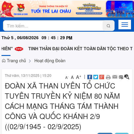
Togg
navi
PM
Thứ 5 , 06/08/2026
09
:
45
:
30
ÊN"
TINH THẦN ĐẠI ĐOÀN KẾT TOÀN DÂN TỘC THEO TƯ 
Trang chủ
Hoạt động Đoàn
Thứ năm, 13/11/2025
|
15:20
+
|
A
A
-
A
ĐOÀN XÃ THAN UYÊN TỔ CHỨC
TUYÊN TRUYỀN KỶ NIỆM 80 NĂM
CÁCH MẠNG THÁNG TÁM THÀNH
CÔNG VÀ QUỐC KHÁNH 2/9
((02/9/1945 - 02/9/2025)