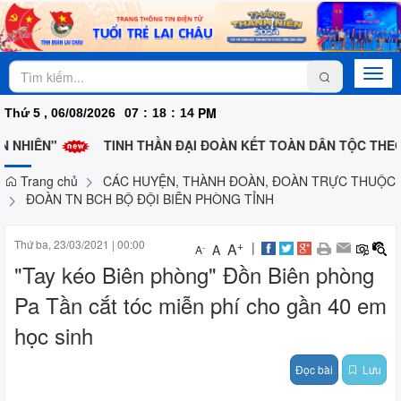
Togg
navi
PM
Thứ 5 , 06/08/2026
07
:
18
:
14
 NHIÊN"
TINH THẦN ĐẠI ĐOÀN KẾT TOÀN DÂN TỘC THEO 
Trang chủ
CÁC HUYỆN, THÀNH ĐOÀN, ĐOÀN TRỰC THUỘC
ĐOÀN TN BCH BỘ ĐỘI BIÊN PHÒNG TỈNH
Thứ ba, 23/03/2021
|
00:00
+
|
A
A
-
A
"Tay kéo Biên phòng" Đồn Biên phòng
Pa Tần cắt tóc miễn phí cho gần 40 em
học sinh
Đọc bài
Lưu