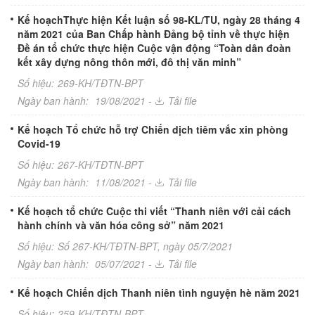
Kế hoạchThực hiện Kết luận số 98-KL/TU, ngày 28 tháng 4
năm 2021 của Ban Chấp hành Đảng bộ tỉnh về thực hiện
Đề án tổ chức thực hiện Cuộc vận động “Toàn dân đoàn
kết xây dựng nông thôn mới, đô thị văn minh”
Số hiệu:
269-KH/TĐTN-BPT
Ngày ban hành:
19/08/2021 -
Tải file
Kế hoạch Tổ chức hỗ trợ Chiến dịch tiêm vắc xin phòng
Covid-19
Số hiệu:
267-KH/TĐTN-BPT
Ngày ban hành:
11/08/2021 -
Tải file
Kế hoạch tổ chức Cuộc thi viết “Thanh niên với cải cách
hành chính và văn hóa công sở” năm 2021
Số hiệu:
Số 267-KH/TĐTN-BPT, ngày 05/7/2021
Ngày ban hành:
05/07/2021 -
Tải file
Kế hoạch Chiến dịch Thanh niên tình nguyện hè năm 2021
Số hiệu:
259-KH/TĐTN-BPT