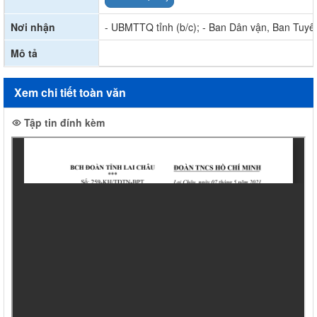
Nơi nhận
- UBMTTQ tỉnh (b/c); - Ban Dân vận, Ban Tuyên
Mô tả
Xem chi tiết toàn văn
Tập tin đính kèm