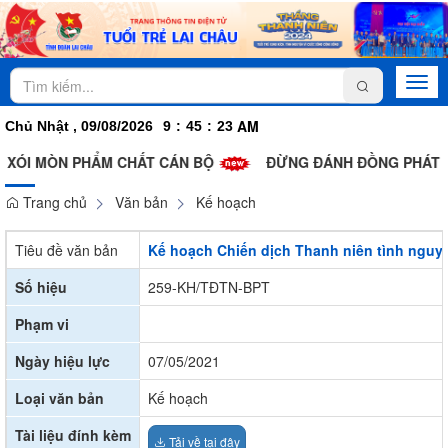
Togg
navi
AM
Chủ Nhật , 09/08/2026
9
:
45
:
24
 MÒN PHẨM CHẤT CÁN BỘ
ĐỪNG ĐÁNH ĐỒNG PHÁT TRIỂN V
Trang chủ
Văn bản
Kế hoạch
Tiêu đề văn bản
Kế hoạch Chiến dịch Thanh niên tình nguy
Số hiệu
259-KH/TĐTN-BPT
Phạm vi
Ngày hiệu lực
07/05/2021
Loại văn bản
Kế hoạch
Tài liệu đính kèm
Tải về tại đây