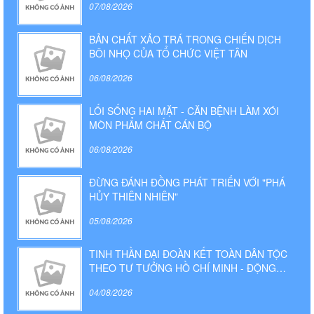
07/08/2026
BẢN CHẤT XẢO TRÁ TRONG CHIẾN DỊCH
BÔI NHỌ CỦA TỔ CHỨC VIỆT TÂN
06/08/2026
LỐI SỐNG HAI MẶT - CĂN BỆNH LÀM XÓI
MÒN PHẨM CHẤT CÁN BỘ
06/08/2026
ĐỪNG ĐÁNH ĐỒNG PHÁT TRIỂN VỚI "PHÁ
HỦY THIÊN NHIÊN"
05/08/2026
TINH THẦN ĐẠI ĐOÀN KẾT TOÀN DÂN TỘC
THEO TƯ TƯỞNG HỒ CHÍ MINH - ĐỘNG
LỰC TO LỚN CỦA SỰ NGHIỆP XÂY DỰNG VÀ
04/08/2026
BẢO VỆ TỔ QUỐC TRONG KỶ NGUYÊN MỚI