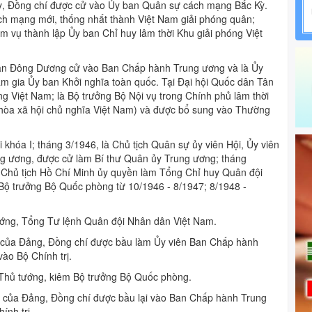
ỳ, Đồng chí được cử vào Ủy ban Quân sự cách mạng Bắc Kỳ.
ách mạng mới, thống nhất thành Việt Nam giải phóng quân;
 vụ thành lập Ủy ban Chỉ huy lâm thời Khu giải phóng Việt
ản Đông Dương cử vào Ban Chấp hành Trung ương và là Ủy
 gia Ủy ban Khởi nghĩa toàn quốc. Tại Đại hội Quốc dân Tân
g Việt Nam; là Bộ trưởng Bộ Nội vụ trong Chính phủ lâm thời
hòa xã hội chủ nghĩa Việt Nam) và được bổ sung vào Thường
khóa I; tháng 3/1946, là Chủ tịch Quân sự ủy viên Hội, Ủy viên
ung ương, được cử làm Bí thư Quân ủy Trung ương; tháng
 Chủ tịch Hồ Chí Minh ủy quyền làm Tổng Chỉ huy Quân đội
Bộ trưởng Bộ Quốc phòng từ 10/1946 - 8/1947; 8/1948 -
ớng, Tổng Tư lệnh Quân đội Nhân dân Việt Nam.
 II của Đảng, Đồng chí được bầu làm Ủy viên Ban Chấp hành
o Bộ Chính trị.
 Thủ tướng, kiêm Bộ trưởng Bộ Quốc phòng.
III của Đảng, Đồng chí được bầu lại vào Ban Chấp hành Trung
nh trị.