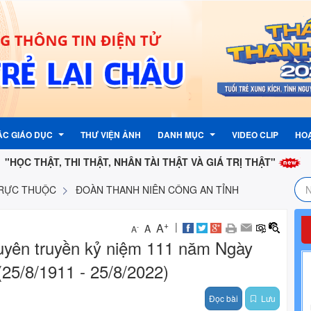
ÁC GIÁO DỤC
THƯ VIỆN ẢNH
DANH MỤC
VIDEO CLIP
HO
HI THẬT, NHÂN TÀI THẬT VÀ GIÁ TRỊ THẬT"
BẢN CHẤT XẢO
TRỰC THUỘC
ĐOÀN THANH NIÊN CÔNG AN TỈNH
TƯỞNG CỦA ĐẢNG
ẬN PHẢN ÁNH, KIẾN NGHỊ
LỊCH CÔNG TÁC
G ĐOÀN
 PHẢN ÁNH , KIẾN NGHỊ
LIÊN KẾT TRANG TIN ĐIỆN TỬ
+
|
A
A
-
A
uyên truyền kỷ niệm 111 năm Ngày
G
TỈNH
THƯ ĐIỆN TỬ CÔNG VỤ
25/8/1911 - 25/8/2022)
G NƯỚC
PHẦN MỀM QUẢN LÍ VĂN BẢN
Đọc bài
Lưu
I KỲ
 ĐỘI
 NHI ĐỒNG