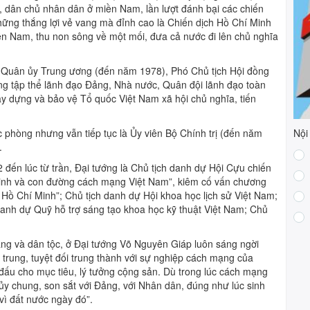
 dân chủ nhân dân ở miền Nam, lần lượt đánh bại các chiến
hững thắng lợi vẻ vang mà đỉnh cao là Chiến dịch Hồ Chí Minh
n Nam, thu non sông về một mối, đưa cả nước đi lên chủ nghĩa
hư Quân ủy Trung ương (đến năm 1978), Phó Chủ tịch Hội đồng
g tập thể lãnh đạo Đảng, Nhà nước, Quân đội lãnh đạo toàn
ây dựng và bảo vệ Tổ quốc Việt Nam xã hội chủ nghĩa, tiến
Nội
 phòng nhưng vẫn tiếp tục là Ủy viên Bộ Chính trị (đến năm
.
đến lúc từ trần, Đại tướng là Chủ tịch danh dự Hội Cựu chiến
Minh và con đường cách mạng Việt Nam”, kiêm cố vấn chương
Hồ Chí Minh”; Chủ tịch danh dự Hội khoa học lịch sử Việt Nam;
danh dự Quỹ hỗ trợ sáng tạo khoa học kỹ thuật Việt Nam; Chủ
ng và dân tộc, ở Đại tướng Võ Nguyên Giáp luôn sáng ngời
trung, tuyệt đối trung thành với sự nghiệp cách mạng của
 đấu cho mục tiêu, lý tưởng cộng sản. Dù trong lúc cách mạng
hủy chung, son sắt với Đảng, với Nhân dân, đúng như lúc sinh
 vì đất nước ngày đó”.