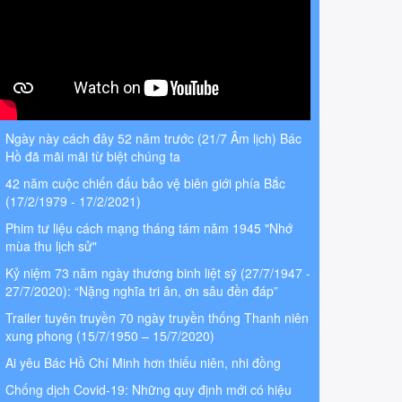
Ngày này cách đây 52 năm trước (21/7 Âm lịch) Bác
Hồ đã mãi mãi từ biệt chúng ta
42 năm cuộc chiến đấu bảo vệ biên giới phía Bắc
(17/2/1979 - 17/2/2021)
Phim tư liệu cách mạng tháng tám năm 1945 "Nhớ
mùa thu lịch sử"
Kỷ niệm 73 năm ngày thương binh liệt sỹ (27/7/1947 -
27/7/2020): “Nặng nghĩa tri ân, ơn sâu đền đáp”
Trailer tuyên truyền 70 ngày truyền thống Thanh niên
xung phong (15/7/1950 – 15/7/2020)
Ai yêu Bác Hồ Chí Minh hơn thiếu niên, nhi đồng
Chống dịch Covid-19: Những quy định mới có hiệu