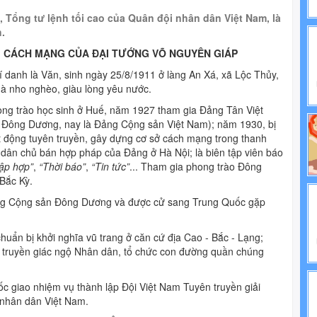
NH TRỊ
, Tổng tư lệnh tối cao của Quân đội nhân dân Việt Nam, là
h.
IẾN PHÁP LUẬT
NG CÁCH MẠNG CỦA ĐẠI TƯỚNG VÕ NGUYÊN GIÁP
í danh là Văn, sinh ngày 25/8/1911 ở làng An Xá, xã Lộc Thủy,
hà nho nghèo, giàu lòng yêu nước.
g trào học sinh ở Huế, năm 1927 tham gia Đảng Tân Việt
 Đông Dương, nay là Đảng Cộng sản Việt Nam); năm 1930, bị
hoạt động tuyên truyền, gây dựng cơ sở cách mạng trong thanh
 dân chủ bán hợp pháp của Đảng ở Hà Nội; là biên tập viên báo
ập hợp”
,
“Thời báo”
,
“Tin tức”
... Tham gia phong trào Đông
Bắc Kỳ.
ng Cộng sản Đông Dương và được cử sang Trung Quốc gặp
uẩn bị khởi nghĩa vũ trang ở căn cứ địa Cao - Bắc - Lạng;
 truyền giác ngộ Nhân dân, tổ chức con đường quần chúng
 giao nhiệm vụ thành lập Đội Việt Nam Tuyên truyền giải
 nhân dân Việt Nam.