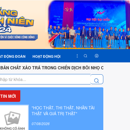
ẠT ĐỘNG ĐOÀN
HOẠT ĐỘNG HỘI
 TRÁ TRONG CHIẾN DỊCH BÔI NHỌ CỦA TỔ CHỨC VIỆT TÂN
TIN MỚI
"HỌC THẬT, THI THẬT, NHÂN TÀI
THẬT VÀ GIÁ TRỊ THẬT"
07/08/2026