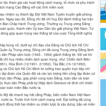
ân tộc tham gia các hoạt động cách mạng, tổ chức và phụ trách
ách mạng Cao Bằng với các tỉnh miền xuôi.
ao nhiệm vụ thành lập Đội Việt Nam Tuyên truyền giải phóng
am. Ngay sau đó, Đồng chí đã chỉ huy Đội đánh thắng hai trận
viên Ban Chấp hành Trung ương, Thường vụ Trung ương Đảng
oàn quốc, thành viên Ủy ban Dân tộc giải phóng Việt Nam, Tư
 đóng góp quan trọng vào thắng lợi của cuộc Tổng khởi nghĩa
háp bùng nổ; dưới sự chỉ đạo của Đảng và Chủ tịch Hồ Chí
ư Quân ủy Trung ương, Đồng chí đã cùng Trung ương Đảng lãnh
dân Pháp xâm lược (1945 - 1954) giành thắng lợi. Với vai trò
đã chỉ huy nhiều chiến dịch quan trọng, như: Chiến dịch Biên
1951), Hòa Bình (12/1951- 2/1952), Tây Bắc (10-12/1952),
và Chủ tịch Hồ Chí Minh tin tưởng trao quyền trực tiếp chỉ
c đại đoàn của Quân đội và các lực lượng tiến công tập đoàn cứ
thực dân Pháp, góp phần cùng toàn Đảng, toàn dân và toàn
ộc thực dân Pháp phải ký Hiệp định Giơnevơ về đình chỉ chiến
hoàn toàn miền Bắc nước ta.
uốc Mỹ đã nhanh tay hất cẳng Pháp, biến miền Nam Việt Nam
 nước ta. Trước tình hình cách mạng mới, Đại tướng đã cùng
nh đồng thời hai nhiệm vụ chiến lược là xây dựng, bảo vệ miền