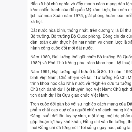
Bắc xã hội chủ nghĩa và đẩy mạnh cách mạng dân tộc,
lược chiến tranh của đế quốc Mỹ xâm lược, làm nên n
lịch sử mùa Xuân năm 1975, giải phóng hoàn toàn miề
xã hội.
Đất nước hòa bình, thống nhất, trên cương vị là Bí t
Bộ trưởng, Bộ trưởng Bộ Quốc phòng, Đồng chí đã cùn
dân, toàn quân thực hiện hai nhiệm vụ chiến lược là x
hành công cuộc đổi mới đất nước.
Năm 1980, Đại tướng thôi giữ chức Bộ trưởng Bộ Quốc
1982) và Phó Thủ tướng phụ trách khoa học - kỹ thuật
Năm 1991, Đại tướng nghỉ hưu ở tuổi 80. Từ năm 1992 
binh Việt Nam; Chủ nhiệm Đề tài: “Tư tưởng Hồ Chí 
trình khoa học cấp Nhà nước về “Nghiên cứu tư tưởng 
Chủ tịch danh dự Hội khuyến học Việt Nam; Chủ tịch 
tịch danh dự Hội Cựu giáo chức Việt Nam.
Trọn cuộc đời gắn bó với sự nghiệp cách mạng của Đả
phẩm chất cao quý của người chiến sĩ cách mạng kiên 
Đảng, suốt đời tận tụy hy sinh, một lòng, một dạ phấn
gặp thuận lợi hay khó khăn, Đồng chí vẫn tin tưởng, t
thời Đồng chí đã từng nói “Tôi sống ngày nào, cũng là