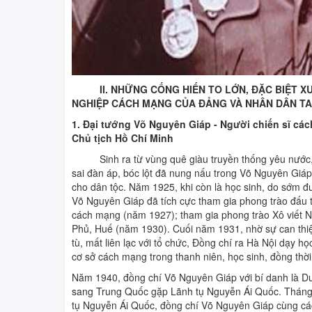
II. NHỮNG CỐNG HIẾN TO LỚN, ĐẶC BIỆT 
NGHIỆP CÁCH MẠNG CỦA ĐẢNG VÀ NHÂN DÂN TA
1. Đại tướng Võ Nguyên Giáp - Người chiến sĩ các
Chủ tịch Hồ Chí Minh
Sinh ra từ vùng quê giàu truyền thống yêu nước, tr
sai đàn áp, bóc lột đã nung nấu trong Võ Nguyên Giáp 
cho dân tộc. Năm 1925, khi còn là học sinh, do sớm 
Võ Nguyên Giáp đã tích cực tham gia phong trào đấu 
cách mạng (năm 1927); tham gia phong trào Xô viết Ng
Phủ, Huế (năm 1930). Cuối năm 1931, nhờ sự can thiệp
 ĐỘI
Một Tết Trung thu "không rước đèn, không múa
tù, mất liên lạc với tổ chức, Đồng chí ra Hà Nội dạy 
lân... nhưng đầy ý nghĩa và thiết thực"
cơ sở cách mạng trong thanh niên, học sinh, đồng thời 
Năm 1940, đồng chí Võ Nguyên Giáp với bí danh là 
sang Trung Quốc gặp Lãnh tụ Nguyễn Ái Quốc. Tháng 1
tụ Nguyễn Ái Quốc, đồng chí Võ Nguyên Giáp cùng các