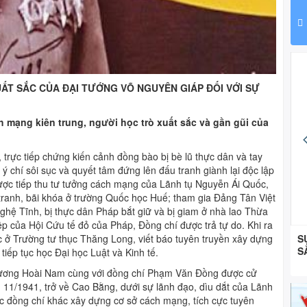
XUẤT SẮC CỦA ĐẠI TƯỚNG
VÕ NGUYÊN GIÁP ĐỐI VỚI SỰ
h mạng kiên trung, người học trò xuất sắc và gần gũi của
ực tiếp chứng kiến cảnh đồng bào bị bè lũ thực dân và tay
ý chí sôi sục và quyết tâm đứng lên đấu tranh giành lại độc lập
được tiếp thu tư tưởng cách mạng của Lãnh tụ Nguyễn Ái Quốc,
tranh, bãi khóa ở trường Quốc học Huế; tham gia Đảng Tân Việt
hệ Tĩnh, bị thực dân Pháp bắt giữ và bị giam ở nhà lao Thừa
 của Hội Cứu tế đỏ của Pháp, Đồng chí được trả tự do. Khi ra
ĐOÀN XÃ MƯỜNG KIM THỰC HIỆN PHONG TRÀO
S
học ở Trường tư thục Thăng Long, viết báo tuyên truyền xây dựng
BÌNH DÂN HỌC VỤ SỐ
S
tiếp tục học Đại học Luật và Kinh tế.
Dương Hoài Nam cùng với đồng chí Phạm Văn Đồng được cử
1/1941, trở về Cao Bằng, dưới sự lãnh đạo, dìu dắt của Lãnh
 đồng chí khác xây dựng cơ sở cách mạng, tích cực tuyên