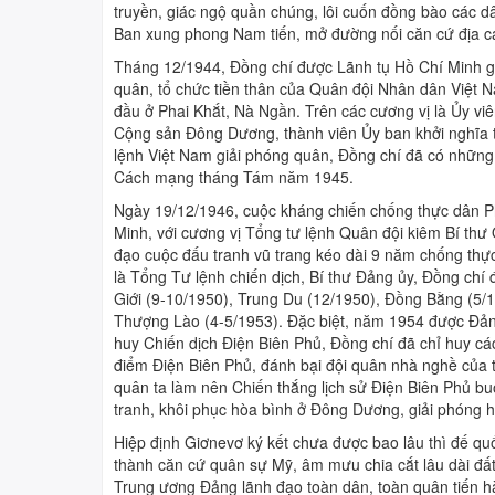
truyền, giác ngộ quần chúng, lôi cuốn đồng bào các d
Ban xung phong Nam tiến, mở đường nối căn cứ địa c
Tháng 12/1944, Đồng chí được Lãnh tụ Hồ Chí Minh gi
quân, tổ chức tiền thân của Quân đội Nhân dân Việt N
đầu ở Phai Khắt, Nà Ngần. Trên các cương vị là Ủy 
Cộng sản Đông Dương, thành viên Ủy ban khởi nghĩa t
lệnh Việt Nam giải phóng quân, Đồng chí đã có những
Cách mạng tháng Tám năm 1945.
Ngày 19/12/1946, cuộc kháng chiến chống thực dân P
Minh, với cương vị Tổng tư lệnh Quân đội kiêm Bí th
đạo cuộc đấu tranh vũ trang kéo dài 9 năm chống thực 
là Tổng Tư lệnh chiến dịch, Bí thư Đảng ủy, Đồng chí 
Giới (9-10/1950), Trung Du (12/1950), Đồng Bằng (5/
Thượng Lào (4-5/1953). Đặc biệt, năm 1954 được Đảng 
huy Chiến dịch Điện Biên Phủ, Đồng chí đã chỉ huy cá
điểm Điện Biên Phủ, đánh bại đội quân nhà nghề của 
quân ta làm nên Chiến thắng lịch sử Điện Biên Phủ bu
tranh, khôi phục hòa bình ở Đông Dương, giải phóng 
Hiệp định Giơnevơ ký kết chưa được bao lâu thì đế q
thành căn cứ quân sự Mỹ, âm mưu chia cắt lâu dài đất
Trung ương Đảng lãnh đạo toàn dân, toàn quân tiến hà