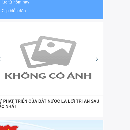
lực từ hôm nay
Clip biển đảo
Ự PHÁT TRIỂN CỦA ĐẤT NƯỚC LÀ LỜI TRI ÂN SÂU
“Uống nư
ẮC NHẤT