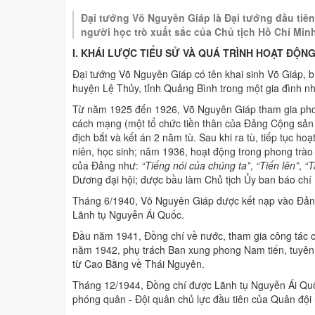
THI TRỰC TUYẾN
4 BÀI HỌC LÝ LUẬN CHÍ
Đại tướng Võ Nguyên Giáp là Đại tướng đầu tiên
người học trò xuất sắc của Chủ tịch Hồ Chí Min
TUYÊN TRUYỀN, PHỔ B
I. KHÁI LƯỢC TIỂU SỬ VÀ QUÁ TRÌNH HOẠT ĐỘ
Đại tướng Võ Nguyên Giáp có tên khai sinh Võ Giáp, b
huyện Lệ Thủy, tỉnh Quảng Bình trong một gia đình n
Từ năm 1925 đến 1926, Võ Nguyên Giáp tham gia phon
cách mạng (một tổ chức tiền thân của Đảng Cộng sản
địch bắt và kết án 2 năm tù. Sau khi ra tù, tiếp tục 
niên, học sinh; năm 1936, hoạt động trong phong trào
của Đảng như:
“Tiếng nói của chúng ta”
,
“Tiến lên”
,
“T
Dương đại hội; được bầu làm Chủ tịch Ủy ban báo chí 
Tháng 6/1940, Võ Nguyên Giáp được kết nạp vào Đả
Lãnh tụ Nguyễn Ái Quốc.
Đầu năm 1941, Đồng chí về nước, tham gia công tác ch
năm 1942, phụ trách Ban xung phong Nam tiến, tuyên
từ Cao Bằng về Thái Nguyên.
Tháng 12/1944, Đồng chí được Lãnh tụ Nguyễn Ái Quốc
phóng quân - Đội quân chủ lực đầu tiên của Quân đội