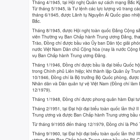
Tháng 4/1945, tại Hội nghị Quân sự cách mạng Bắc K
Từ tháng 5/1945, là Tư lệnh các lực lượng vũ trang c
tháng 6/1945, được Lãnh tụ Nguyễn Ái Quốc giao nhiệm
Bắc.
Tháng 8/1945, được Hội nghị toàn quốc Đảng Cộng s
viên Thường vụ Ban Chấp hành Trung ương Đảng, tham
Trào, Đồng chí được bầu vào Ủy ban Dân tộc giải phón
nước Việt Nam Dân chủ Cộng hòa (nay là nước Cộng 
vụ Ban Chấp hành Trung ương Đảng.
Tháng 1/1946, Đồng chí được bầu là đại biểu Quốc hội 
trong Chính phủ Liên hiệp; khi thành lập Quân ủy Tr
10/1946, Đồng chí là Bộ trưởng Bộ Quốc phòng, được
Nhân dân và Dân quân tự vệ Việt Nam (Đồng chí làm 
12/1979).
Tháng 1/1948, Đồng chí được phong quân hàm Đại tư
Tháng 2/1951, tại Đại hội đại biểu toàn quốc lần thứ
Trung ương và được Ban Chấp hành Trung ương bầu và
Từ tháng 9/1955 đến tháng 12/1979, Đồng chí là Phó
Tháng 9/1960, tại Đại hội đại biểu toàn quốc lần thứ 
ương, được Ban Chấp hành Trung ương bầu vào Bộ Chí