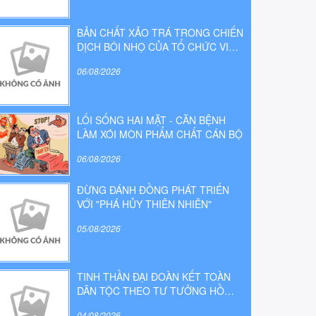
BẢN CHẤT XẢO TRÁ TRONG CHIẾN
DỊCH BÔI NHỌ CỦA TỔ CHỨC VIỆT
TÂN
06/08/2026
LỐI SỐNG HAI MẶT - CĂN BỆNH
LÀM XÓI MÒN PHẨM CHẤT CÁN BỘ
06/08/2026
ĐỪNG ĐÁNH ĐỒNG PHÁT TRIỂN
VỚI "PHÁ HỦY THIÊN NHIÊN"
05/08/2026
TINH THẦN ĐẠI ĐOÀN KẾT TOÀN
DÂN TỘC THEO TƯ TƯỞNG HỒ
CHÍ MINH - ĐỘNG LỰC TO LỚN
04/08/2026