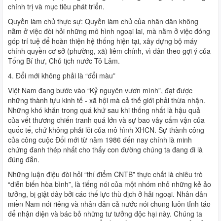
chính trị và mục tiêu phát triển.
Quyền làm chủ thực sự: Quyền làm chủ của nhân dân không
nằm ở việc đòi hỏi những mô hình ngoại lai, mà nằm ở việc đóng
góp trí tuệ để hoàn thiện hệ thống hiện tại, xây dựng bộ máy
chính quyền cơ sở (phường, xã) liêm chính, vì dân theo gợi ý của
Tổng Bí thư, Chủ tịch nước Tô Lâm.
4. Đổi mới không phải là “đổi màu”
Việt Nam đang bước vào “Kỷ nguyên vươn mình”, đạt được
những thành tựu kinh tế - xã hội mà cả thế giới phải thừa nhận.
Những khó khăn trong quá khứ sau khi thống nhất là hậu quả
của vết thương chiến tranh quá lớn và sự bao vây cấm vận của
quốc tế, chứ không phải lỗi của mô hình XHCN. Sự thành công
của công cuộc Đổi mới từ năm 1986 đến nay chính là minh
chứng đanh thép nhất cho thấy con đường chúng ta đang đi là
đúng đắn.
Những luận điệu đòi hỏi “thí điểm CNTB” thực chất là chiêu trò
“diễn biến hòa bình”, là tiếng nói của một nhóm nhỏ những kẻ ảo
tưởng, bị giật dây bởi các thế lực thù địch ở hải ngoại. Nhân dân
miền Nam nói riêng và nhân dân cả nước nói chung luôn tỉnh táo
để nhận diện và bác bỏ những tư tưởng độc hại này. Chúng ta