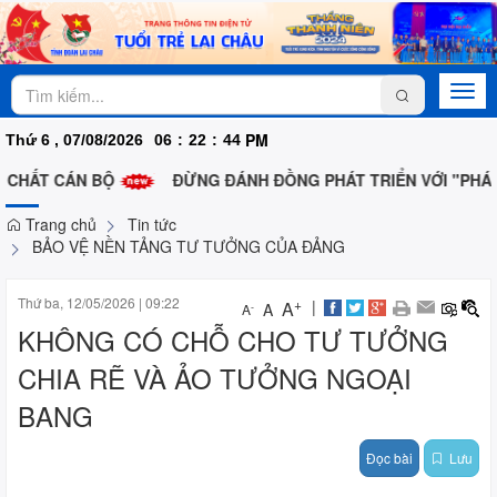
Togg
navi
PM
Thứ 6 , 07/08/2026
06
:
22
:
44
 CHẤT CÁN BỘ
ĐỪNG ĐÁNH ĐỒNG PHÁT TRIỂN VỚI "PHÁ H
Trang chủ
Tin tức
BẢO VỆ NỀN TẢNG TƯ TƯỞNG CỦA ĐẢNG
Thứ ba, 12/05/2026
|
09:22
+
|
A
A
-
A
KHÔNG CÓ CHỖ CHO TƯ TƯỞNG
CHIA RẼ VÀ ẢO TƯỞNG NGOẠI
BANG
Đọc bài
Lưu