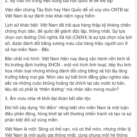
2. Sự tráo trở trong việc dùng bài học quốc tế để loè bịp
Việc dẫn chứng Tây Đức hay Hàn Quốc để cổ xúy cho CNTB tại
Việt Nam là sự đánh tráo khái niệm nguy hiểm:
Lịch sử khác biệt: Việt Nam đã trải qua hàng thập kỷ kháng chiến
chống thực dân, đế quốc để giành độc lập, thống nhất. Sự lựa
chọn con đường Chủ nghĩa Xã hội (CNXH) là sự lựa chọn của lịch
sử, được đánh đổi bằng xương máu của hàng triệu người con ở
cả hai miền Nam - Bắc.
Bản chất mô hình: Việt Nam hiện nay đang vận hành nền kinh tế
thị trường định hướng XHCN - một mô hình linh hoạt, tiếp thu tinh
hoa nhân loại nhưng không đánh đổi công bằng xã hội lấy tăng
trưởng bằng mọi giá. Nhìn vào sự bất bình đẳng giàu nghèo sâu
sắc và những cuộc khủng hoảng tài chính tại các nước tư bản,
liệu đó có phải là “thiên đường” mà nhân dân mong muốn?
3. Âm mưu chia rẽ khối đại đoàn kết dân tộc
Đòi hỏi xây dựng “thí điểm” riêng biệt cho miền Nam là một luận
điệu phản động, hòng khơi lại vết thương chiến tranh và tạo ra sự
phân biệt đối xử vùng miền.
Việt Nam là một: Sông có thể cạn, núi có thể mòn, nhưng chân lý
Việt Nam là một quốc gia thống nhất, cùng chung một hệ thống