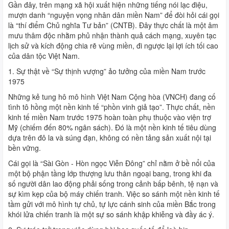
Gần đây, trên mạng xã hội xuất hiện những tiếng nói lạc điệu,
mượn danh “nguyện vọng nhân dân miền Nam” để đòi hỏi cái gọi
là “thí điểm Chủ nghĩa Tư bản” (CNTB). Đây thực chất là một âm
mưu thâm độc nhằm phủ nhận thành quả cách mạng, xuyên tạc
lịch sử và kích động chia rẽ vùng miền, đi ngược lại lợi ích tối cao
của dân tộc Việt Nam.
1. Sự thật về “Sự thịnh vượng” ảo tưởng của miền Nam trước
1975
Những kẻ tung hô mô hình Việt Nam Cộng hòa (VNCH) đang cố
tình tô hồng một nền kinh tế “phồn vinh giả tạo”. Thực chất, nền
kinh tế miền Nam trước 1975 hoàn toàn phụ thuộc vào viện trợ
Mỹ (chiếm đến 80% ngân sách). Đó là một nền kinh tế tiêu dùng
dựa trên đô la và súng đạn, không có nền tảng sản xuất nội tại
bền vững.
Cái gọi là “Sài Gòn - Hòn ngọc Viễn Đông” chỉ nằm ở bề nổi của
một bộ phận tầng lớp thượng lưu thân ngoại bang, trong khi đa
số người dân lao động phải sống trong cảnh bấp bênh, tệ nạn và
sự kìm kẹp của bộ máy chiến tranh. Việc so sánh một nền kinh tế
tầm gửi với mô hình tự chủ, tự lực cánh sinh của miền Bắc trong
khói lửa chiến tranh là một sự so sánh khập khiễng và đầy ác ý.