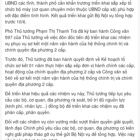
UBND các tỉnh, thành phố cần khẩn trương triển khai sắp xếp tổ
chức bộ máy (cơ quan chuyên môn thuộc UBND cấp xã) phù hợp
với đặc điểm tình hình. Kết quả triển khai gửi Bộ Nội vụ tổng hợp
trước 10/6.
Phó Thủ tướng Phạm Thị Thanh Trà đã ký ban hành Công văn
597 của Thủ tướng về việc đôn đốc tiến độ triển khai các nhiệm
vụ phục vụ sơ kết một năm vận hành của hệ thống chính trị và
chính quyền địa phương 2 cấp.
Trước đó, Thủ tướng đã ban hành quyết định về Kế hoạch tổ
chức sơ kết 01 năm thực hiện sắp xếp đơn vị hành chính các cấp,
hoạt động của chính quyền địa phương 2 cấp và Công văn số
540 về sơ kết một năm vận hành của hệ thống chính trị và chính
quyền địa phương 2 cấp.
Để triển khai hiệu quả các nhiệm vụ này, Thủ tướng tiếp tục yêu
cầu các bộ, cơ quan, địa phương rà soát, bố trí đủ nguồn lực
(kinh phí, nhân lực...) đồng bộ để triển khai các nhiệm vụ đã
phân cấp, phân quyền.
Đối với các nhiệm vụ còn vướng mắc vượt thẩm quyền giải quyết,
lãnh đạo Chính phủ yêu cầu các bộ, cơ quan, địa phương có kiến
nghị giải pháp tháo gỡ cụ thể gửi Bộ Nội vụ để tổng hợp. Việc này