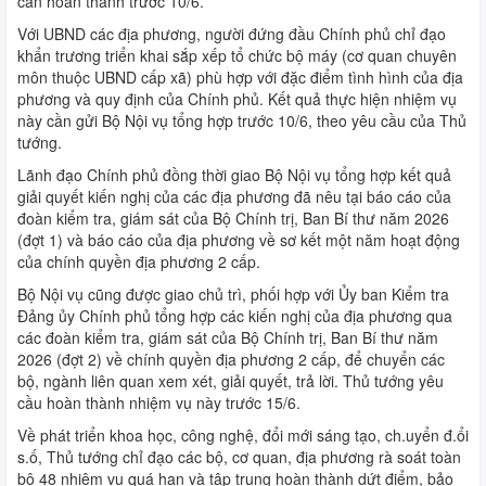
cần hoàn thành trước 10/6.
Với UBND các địa phương, người đứng đầu Chính phủ chỉ đạo
khẩn trương triển khai sắp xếp tổ chức bộ máy (cơ quan chuyên
môn thuộc UBND cấp xã) phù hợp với đặc điểm tình hình của địa
phương và quy định của Chính phủ. Kết quả thực hiện nhiệm vụ
này cần gửi Bộ Nội vụ tổng hợp trước 10/6, theo yêu cầu của Thủ
tướng.
Lãnh đạo Chính phủ đồng thời giao Bộ Nội vụ tổng hợp kết quả
giải quyết kiến nghị của các địa phương đã nêu tại báo cáo của
đoàn kiểm tra, giám sát của Bộ Chính trị, Ban Bí thư năm 2026
(đợt 1) và báo cáo của địa phương về sơ kết một năm hoạt động
của chính quyền địa phương 2 cấp.
Bộ Nội vụ cũng được giao chủ trì, phối hợp với Ủy ban Kiểm tra
Đảng ủy Chính phủ tổng hợp các kiến nghị của địa phương qua
các đoàn kiểm tra, giám sát của Bộ Chính trị, Ban Bí thư năm
2026 (đợt 2) về chính quyền địa phương 2 cấp, để chuyển các
bộ, ngành liên quan xem xét, giải quyết, trả lời. Thủ tướng yêu
cầu hoàn thành nhiệm vụ này trước 15/6.
Về phát triển khoa học, công nghệ, đổi mới sáng tạo, ch.uyển đ.ổi
s.ố, Thủ tướng chỉ đạo các bộ, cơ quan, địa phương rà soát toàn
bộ 48 nhiệm vụ quá hạn và tập trung hoàn thành dứt điểm, bảo