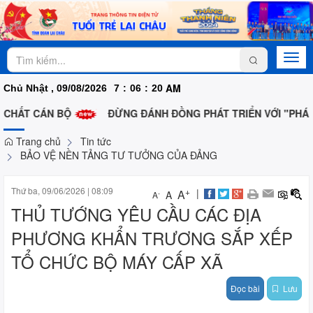
Togg
navi
AM
Chủ Nhật , 09/08/2026
7
:
06
:
20
 CHẤT CÁN BỘ
ĐỪNG ĐÁNH ĐỒNG PHÁT TRIỂN VỚI "PHÁ H
Trang chủ
Tin tức
BẢO VỆ NỀN TẢNG TƯ TƯỞNG CỦA ĐẢNG
Thứ ba, 09/06/2026
|
08:09
+
|
A
A
-
A
THỦ TƯỚNG YÊU CẦU CÁC ĐỊA
PHƯƠNG KHẨN TRƯƠNG SẮP XẾP
TỔ CHỨC BỘ MÁY CẤP XÃ
Đọc bài
Lưu