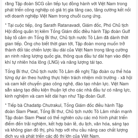
rằng Tập đoàn SCG cần tiếp tục đồng hành với Việt Nam trong
phát triển công nghiệp có giá trị gia tăng cao, tăng cường kết nối
với doanh nghiệp Việt Nam trong chuỗi cung ứng.
* Tại cuộc tiếp, ông Sarath Ratanavadi, Giám đốc, Phó Chủ tịch
Hội đồng quản trị kiêm Tổng Giám đốc điều hành Tập đoàn Gulf
bày tỏ cảm ơn Tổng Bí thư, Chủ tịch nước Tô Lâm đã dành thời
gian tiếp. Ông cho biết thời gian tới, Tập đoàn mong muốn trở
thành đối tác chiến lược lâu dài của Việt Nam trong tăng cường
an ninh năng lượng quốc gia, thông qua đầu tư dài hạn vào điện
khí tự nhiên hóa lỏng (LNG) và năng lượng tái tạo.
Tổng Bí thư, Chủ tịch nước Tô Lâm đề nghị Tập đoàn cụ thể hóa
từng dự án theo hướng thực hiện trách nhiệm môi trường - xã hội
và cam kết chuyển giao công nghệ, đào tạo nhân lực. Việt Nam
sẵn sàng tạo điều kiện thuận lợi cho các nhà đầu tư có năng lực,
kinh nghiệm và cam kết dài hạn như Tập đoàn Gulf.
* Tiếp bà Chadatip Chutrakul, Tổng Giám đốc điều hành Tập
đoàn Siam Piwat, Tổng Bí thư, Chủ tịch nước Tô Lâm nhấn mạnh
Tập đoàn Siam Piwat có thể nghiên cứu các mô hình phát triển
điểm đến trải nghiệm, kết hợp bán lẻ, du lịch, văn hóa, sáng tạo
và không gian đô thị, phù hợp với nhu cầu nâng cao chất lượng
dịch vụ và phát triển các đô thị lớn của Việt Nam.