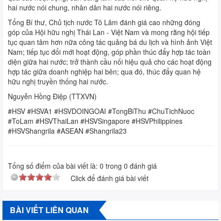
hai nước nói chung, nhân dân hai nước nói riêng.
Tổng Bí thư, Chủ tịch nước Tô Lâm đánh giá cao những đóng
góp của Hội hữu nghị Thái Lan - Việt Nam và mong rằng hội tiếp
tục quan tâm hơn nữa công tác quảng bá du lịch và hình ảnh Việt
Nam; tiếp tục đổi mới hoạt động, góp phần thúc đẩy hợp tác toàn
diện giữa hai nước; trở thành cầu nối hiệu quả cho các hoạt động
hợp tác giữa doanh nghiệp hai bên; qua đó, thúc đẩy quan hệ
hữu nghị truyền thống hai nước.
Nguyễn Hồng Điệp (TTXVN)
#HSV
#HSVA1
#HSVDOINGOAI
#TongBiThu
#ChuTichNuoc
#ToLam
#HSVThaiLan
#HSVSingapore
#HSVPhilippines
#HSVShangrila
#ASEAN
#Shangrila23
Tổng số điểm của bài viết là:
0
trong
0
đánh giá
Click để đánh giá bài viết
BÀI VIẾT LIÊN QUAN