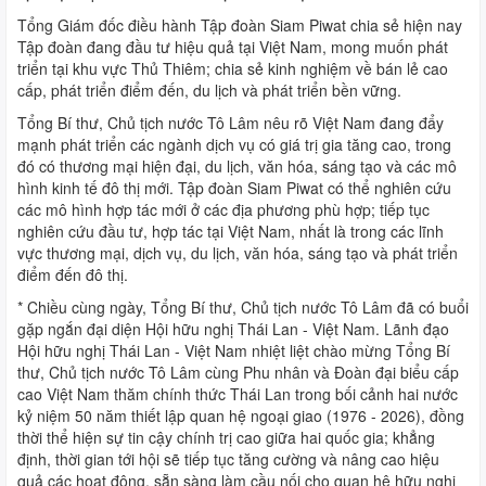
Tổng Giám đốc điều hành Tập đoàn Siam Piwat chia sẻ hiện nay
Tập đoàn đang đầu tư hiệu quả tại Việt Nam, mong muốn phát
triển tại khu vực Thủ Thiêm; chia sẻ kinh nghiệm về bán lẻ cao
cấp, phát triển điểm đến, du lịch và phát triển bền vững.
Tổng Bí thư, Chủ tịch nước Tô Lâm nêu rõ Việt Nam đang đẩy
mạnh phát triển các ngành dịch vụ có giá trị gia tăng cao, trong
đó có thương mại hiện đại, du lịch, văn hóa, sáng tạo và các mô
hình kinh tế đô thị mới. Tập đoàn Siam Piwat có thể nghiên cứu
các mô hình hợp tác mới ở các địa phương phù hợp; tiếp tục
nghiên cứu đầu tư, hợp tác tại Việt Nam, nhất là trong các lĩnh
vực thương mại, dịch vụ, du lịch, văn hóa, sáng tạo và phát triển
điểm đến đô thị.
* Chiều cùng ngày, Tổng Bí thư, Chủ tịch nước Tô Lâm đã có buổi
gặp ngắn đại diện Hội hữu nghị Thái Lan - Việt Nam. Lãnh đạo
Hội hữu nghị Thái Lan - Việt Nam nhiệt liệt chào mừng Tổng Bí
thư, Chủ tịch nước Tô Lâm cùng Phu nhân và Đoàn đại biểu cấp
cao Việt Nam thăm chính thức Thái Lan trong bối cảnh hai nước
kỷ niệm 50 năm thiết lập quan hệ ngoại giao (1976 - 2026), đồng
thời thể hiện sự tin cậy chính trị cao giữa hai quốc gia; khẳng
định, thời gian tới hội sẽ tiếp tục tăng cường và nâng cao hiệu
quả các hoạt động, sẵn sàng làm cầu nối cho quan hệ hữu nghị