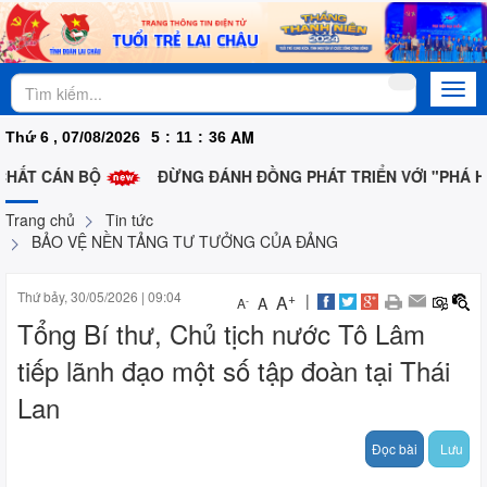
Togg
navi
AM
Thứ 6 , 07/08/2026
5
:
11
:
36
CHẤT CÁN BỘ
ĐỪNG ĐÁNH ĐỒNG PHÁT TRIỂN VỚI "PHÁ HỦ
Trang chủ
Tin tức
BẢO VỆ NỀN TẢNG TƯ TƯỞNG CỦA ĐẢNG
Thứ bảy, 30/05/2026
|
09:04
+
|
A
A
-
A
Tổng Bí thư, Chủ tịch nước Tô Lâm
tiếp lãnh đạo một số tập đoàn tại Thái
Lan
Đọc bài
Lưu