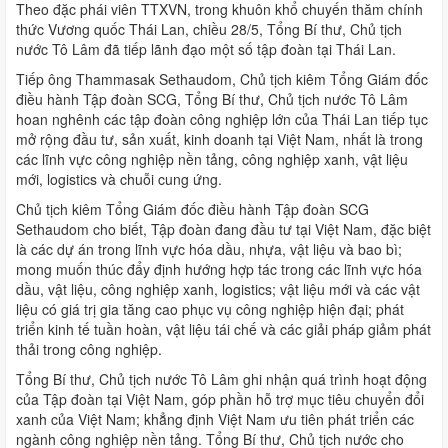
Theo đặc phái viên TTXVN, trong khuôn khổ chuyến thăm chính
thức Vương quốc Thái Lan, chiều 28/5, Tổng Bí thư, Chủ tịch
nước Tô Lâm đã tiếp lãnh đạo một số tập đoàn tại Thái Lan.
Tiếp ông Thammasak Sethaudom, Chủ tịch kiêm Tổng Giám đốc
điều hành Tập đoàn SCG, Tổng Bí thư, Chủ tịch nước Tô Lâm
hoan nghênh các tập đoàn công nghiệp lớn của Thái Lan tiếp tục
mở rộng đầu tư, sản xuất, kinh doanh tại Việt Nam, nhất là trong
các lĩnh vực công nghiệp nền tảng, công nghiệp xanh, vật liệu
mới, logistics và chuỗi cung ứng.
Chủ tịch kiêm Tổng Giám đốc điều hành Tập đoàn SCG
Sethaudom cho biết, Tập đoàn đang đầu tư tại Việt Nam, đặc biệt
là các dự án trong lĩnh vực hóa dầu, nhựa, vật liệu và bao bì;
mong muốn thúc đẩy định hướng hợp tác trong các lĩnh vực hóa
dầu, vật liệu, công nghiệp xanh, logistics; vật liệu mới và các vật
liệu có giá trị gia tăng cao phục vụ công nghiệp hiện đại; phát
triển kinh tế tuần hoàn, vật liệu tái chế và các giải pháp giảm phát
thải trong công nghiệp.
Tổng Bí thư, Chủ tịch nước Tô Lâm ghi nhận quá trình hoạt động
của Tập đoàn tại Việt Nam, góp phần hỗ trợ mục tiêu chuyển đổi
xanh của Việt Nam; khẳng định Việt Nam ưu tiên phát triển các
ngành công nghiệp nền tảng. Tổng Bí thư, Chủ tịch nước cho