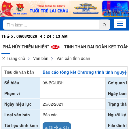
Togg
navi
AM
Thứ 5 , 06/08/2026
4
:
24
:
14
HỦY THIÊN NHIÊN"
TINH THẦN ĐẠI ĐOÀN KẾT TOÀN DÂN 
Trang chủ
Văn bản
Văn bản tỉnh đoàn
Tiêu đề văn bản
Báo cáo tổng kết Chương trình tình nguyệ
Số hiệu
08-BC/UBH
Cơ quan b
Phạm vi
Ngày ban 
Ngày hiệu lực
25/02/2021
Trạng thái
Loại văn bản
Báo cáo
Người ký
Tài liệu đính kèm
File đính 
Tải về tại đây