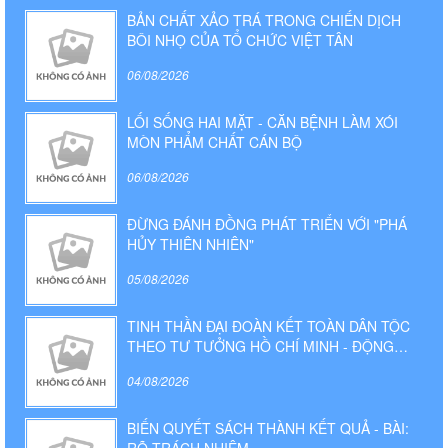
BẢN CHẤT XẢO TRÁ TRONG CHIẾN DỊCH
BÔI NHỌ CỦA TỔ CHỨC VIỆT TÂN
06/08/2026
LỐI SỐNG HAI MẶT - CĂN BỆNH LÀM XÓI
MÒN PHẨM CHẤT CÁN BỘ
06/08/2026
ĐỪNG ĐÁNH ĐỒNG PHÁT TRIỂN VỚI "PHÁ
HỦY THIÊN NHIÊN"
05/08/2026
TINH THẦN ĐẠI ĐOÀN KẾT TOÀN DÂN TỘC
THEO TƯ TƯỞNG HỒ CHÍ MINH - ĐỘNG
LỰC TO LỚN CỦA SỰ NGHIỆP XÂY DỰNG VÀ
04/08/2026
BẢO VỆ TỔ QUỐC TRONG KỶ NGUYÊN MỚI
BIẾN QUYẾT SÁCH THÀNH KẾT QUẢ - BÀI: