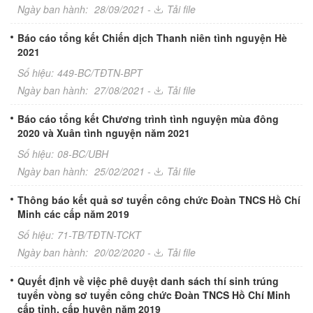
Ngày ban hành:
28/09/2021 -
Tải file
Báo cáo tổng kết Chiến dịch Thanh niên tình nguyện Hè
2021
Số hiệu:
449-BC/TĐTN-BPT
Ngày ban hành:
27/08/2021 -
Tải file
Báo cáo tổng kết Chương trình tình nguyện mùa đông
2020 và Xuân tình nguyện năm 2021
Số hiệu:
08-BC/UBH
Ngày ban hành:
25/02/2021 -
Tải file
Thông báo kết quả sơ tuyển công chức Đoàn TNCS Hồ Chí
Minh các cấp năm 2019
Số hiệu:
71-TB/TĐTN-TCKT
Ngày ban hành:
20/02/2020 -
Tải file
Quyết định về việc phê duyệt danh sách thí sinh trúng
tuyển vòng sơ tuyển công chức Đoàn TNCS Hồ Chí Minh
cấp tỉnh, cấp huyện năm 2019